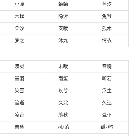
小瞳
蛐蛐
蓝汐
木槿
隐迷
兔爷
染汐
安暖
孤木
梦之
沐九
情衣
渡灵
末暧
音晓
墨羽
南笙
昕若
染雪
玖兮
浮生
流逝
久涂
久违
凉音
羡秋
聋仆
青黛
羽
落
孤
屿
♪
۰