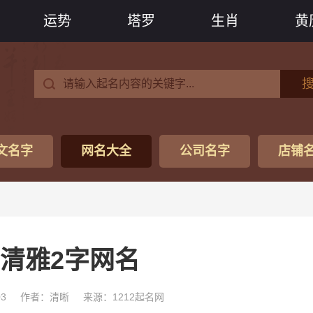
运势
塔罗
生肖
黄
文名字
网名大全
公司名字
店铺
清雅2字网名
03
作者：清晰
来源：1212起名网