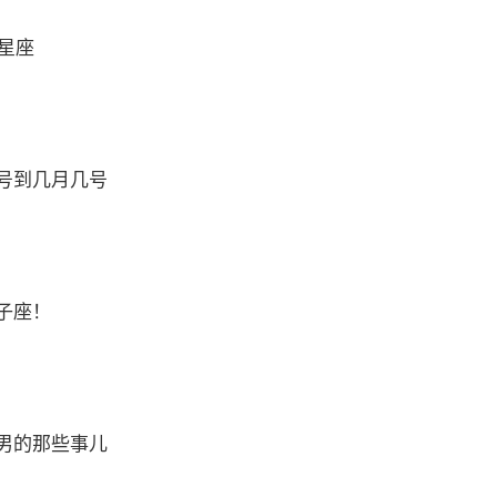
么星座
号到几月几号
子座！
男的那些事儿