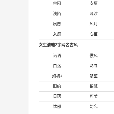
余阳
安夏
浅陌
漓汐
夙愿
风月
女痴
心茧
女生清雅2字网名古风
诺语
傲风
白洛
彩寻
如初
楚笙
√
旧约
锦瑟
日落
可莹
忧郁
勿忘