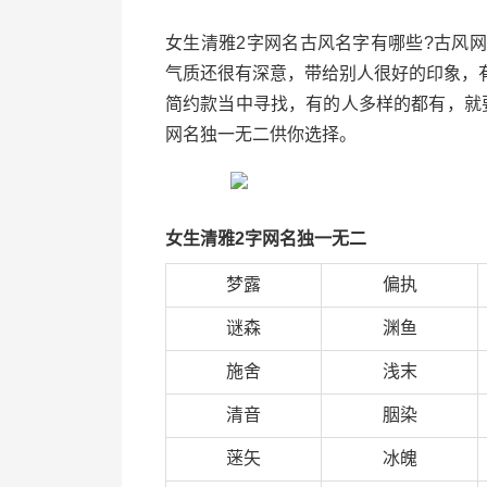
女生清雅2字网名古风名字有哪些?古风
气质还很有深意，带给别人很好的印象，
简约款当中寻找，有的人多样的都有，就
网名独一无二供你选择。
女生清雅2字网名独一无二
梦露
偏执
谜森
渊鱼
施舍
浅末
清音
胭染
蒾矢
冰魄