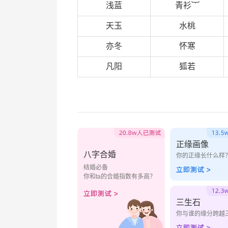
浅蓝
青衫︸
天玉
水桃
亦冬
怀寒
凡阳
狐若
正缘画像
八字合婚
你的正缘长什么样
结婚必备
你和ta的合婚指数有多高？
三生石
你与谁的缘分跨越