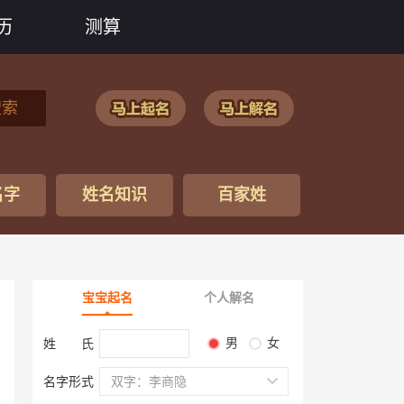
历
测算
搜索
名字
姓名知识
百家姓
宝宝起名
个人解名
男
女
姓 氏
名字形式
双字：李商隐