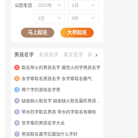
公历生日
2022年
1月
1日
0时
马上起名
大师起名
男孩名字
女孩名字
英文名字
网名大全
公司名字
1
取名带火的男孩名字 属性火的字男孩名字
2
永字辈取名男孩名字 永字辈取名霸气
3
两个字的游戏名字男
4
缺金缺火取名字 缺金缺火取名最旺男孩名字
5
带水的字取名男孩 带水的字取名有哪些
6
世字辈的男孩名字大全
7
男孩取名嘉字后面加什么字好