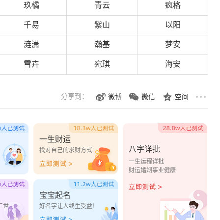
玖橘
青云
疯格
千易
紫山
以阳
涟潇
瀚基
梦安
雪卉
宛琪
海安
分享到：
微博
微信
空间
一生财运
八字详批
？
找对自己的求财方式
一生运程详批
财运婚姻事业健康
宝宝起名
三世
好名字让人终生受益！