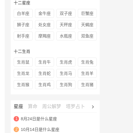
十二星座
白羊座
金牛座
双子座
巨蟹座
狮子座
处女座
天秤座
天蝎座
射手座
摩羯座
水瓶座
双鱼座
十二生肖
生肖鼠
生肖牛
生肖虎
生肖兔
生肖龙
生肖蛇
生肖马
生肖羊
生肖猴
生肖鸡
生肖狗
生肖猪
星座
算命
周公解梦
塔罗占卜
心理测试
老黄历
1
8月24日是什么星座
2
10月14日是什么星座