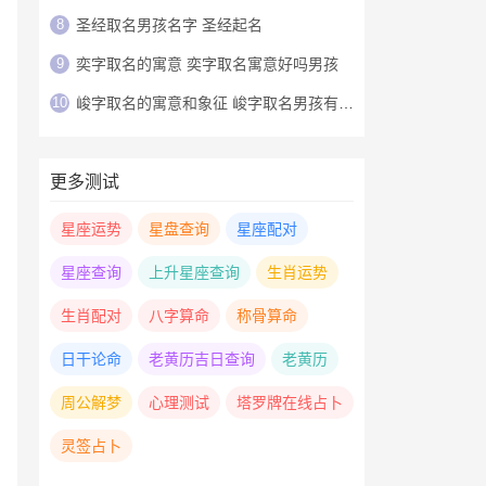
8
圣经取名男孩名字 圣经起名
9
奕字取名的寓意 奕字取名寓意好吗男孩
10
峻字取名的寓意和象征 峻字取名男孩有寓意
更多测试
星座运势
星盘查询
星座配对
星座查询
上升星座查询
生肖运势
生肖配对
八字算命
称骨算命
日干论命
老黄历吉日查询
老黄历
周公解梦
心理测试
塔罗牌在线占卜
灵签占卜