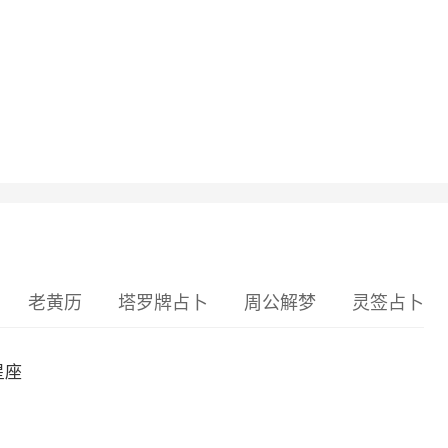
老黄历
塔罗牌占卜
周公解梦
灵签占卜
星座