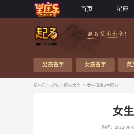
首页
星座
男孩名字
女孩名字
英
星座乐 >
起名
>
网名大全
> 女生清雅2字网名
女生
时间：2022-08-