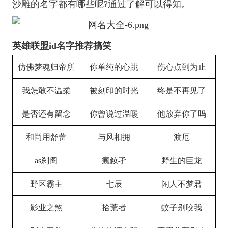
沙雕的名字都有哪些呢?通过了解可以得知。
英雄联盟id名字推荐搞笑
仿佛梦魂归帝所
你单纯的心跳
伤心点到为止
我怎敢不温柔
被刻印的时光
终是不再见了
是否还有留念
你曾说过温暖
他放弃你了吗
和尚用舒蕾
与风相拥
渡厄
as刹阁
瘋釹孑
野生的巨龙
野区霸主
七辰
闲人不梦君
影业之煞
拾荒者
蚊子别咬我