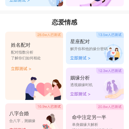
她说这次她会认
鲸叫我照顾海
南山不会落梅花
恋爱情感
真
她说等她回来
你自月中来
樱花不及姑娘你
星座配对
姓名配对
解开你和他的缘分密码
姑娘眉眼如画
我也想要被爱
你还有遗憾吗
配对指数分析
了解你们如何相处
姻缘分析
透视姻缘时机
八字合婚
命中注定另一半
合八字，测姻缘
单身姻缘大解析