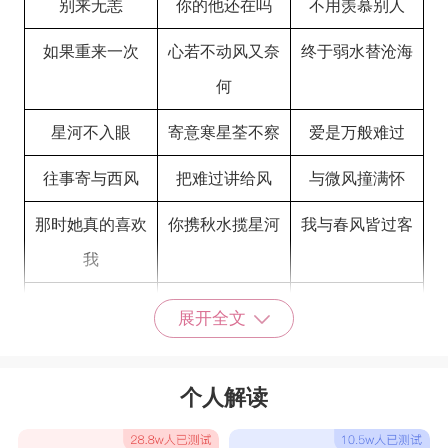
别来无恙
你的他还在吗
不用羡慕别人
如果重来一次
心若不动风又奈
终于弱水替沧海
何
星河不入眼
寄意寒星荃不察
爱是万般难过
往事寄与西风
把难过讲给风
与微风撞满怀
那时她真的喜欢
你携秋水揽星河
我与春风皆过客
我
别在让我心动了
尽我余生守你温
我想你一定很温
展开全文
柔
柔
英雄联盟id名字推荐沙雕
个人解读
没人是你的白日
你也不是我的救
众里训她千百度