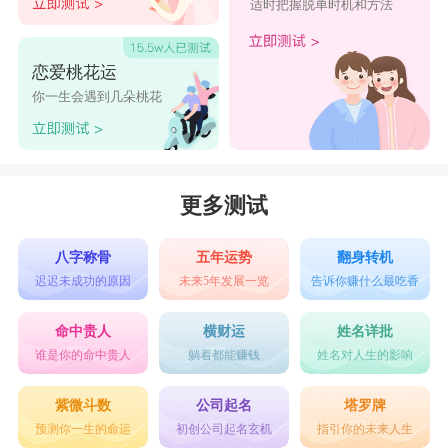
适时把握脱单时机和方法
恋爱桃花运
你一生会遇到几朵桃花
更多测试
八字称骨
五年运势
翻身转机
迟迟未成功的原因
未来5年发展一览
告诉你赚什么最吃香
命中贵人
横财运
姓名详批
谁是你的命中贵人
躺着都能赚钱
姓名对人生的影响
紫微斗数
公司起名
塔罗牌
预测你一生的命运
初创公司起名玄机
指引你的未来人生