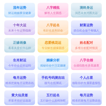
流年运势
八字精批
测终身运
财运婚姻事业健康
解答人生困惑
洞悉未来鸿图大运
十年大运
八字起名
财富运势
未来十年运势指南
有好名就有好命
抓住机会做个有钱人
正缘画像
恋爱桃花运
姓名配对
看看真爱长什么样
专业解答姻缘困惑
多维分析配对情况
生肖财运
姻缘分析
八字合婚
今年你会走好运吗
揭秘你命中注定姻缘
合婚指数有多高速查
每月运势
手机号码测吉凶
个人占星
精准把握每月运势吉凶
靓号在线测试
领取你的专属星盘报告
黄大仙灵签
五行起名
每月运势
求签求得好运连连
五行缺什么如何补旺
精准把握每月运势吉凶