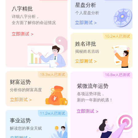
光
赎
星盘分析
八字精批
个人星盘分析
详细八字分析，
往事寄与西风
不在对你动心
萌萌的小仙女
全方面了解你的命运情况
到瑶瑶怀里来
期待下一次见面
血色佣兵
姓名详批
努力爱
斟满千杯酒
沧桑素面
揭秘姓名吉凶
欧耳多斯
智者永不入爱河
只够爱你
万骨枯
仅限观赏
凌乱的潮人
财富运势
紫微流年运势
不痛不痒
隔壁家老王
单人旅途
分析你的财富高度
各项运势详批，
新的一年新的机遇！
难言旧梦情愫与
我想继续爱你
时间温柔皆遗憾
她
事业运势
她还未婚我想等
刀不及她一半冷
她说万幸得以相
解读您的事业天赋
等
识