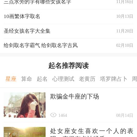
三点水旁的字有哪些女孩名字
11月16日
10画繁体字取名
10月13日
圣经女孩名字大全集
11月20日
给剑取名字霸气 给剑取名字古风
02月10日
起名推荐阅读
星座
算命
起名
心理测试
老黄历
塔罗牌占卜
欺骗金牛座的下场
1464
08月14日
处女座女生喜欢一个人的表