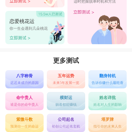
适时把握脱单时机和方法
恋爱桃花运
你一生会遇到几朵桃花
更多测试
八字称骨
五年运势
翻身转机
迟迟未成功的原因
未来5年发展一览
告诉你赚什么最吃香
命中贵人
横财运
姓名详批
谁是你的命中贵人
躺着都能赚钱
姓名对人生的影响
紫微斗数
公司起名
塔罗牌
预测你一生的命运
初创公司起名玄机
指引你的未来人生