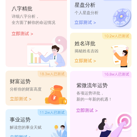
星盘分析
莱福
鼎鼎
阿贵
大奔
福福
八字精批
个人星盘分析
钻石
巴克
来福
闹闹
进宝
详细八字分析，
全方面了解你的命运情况
哈利
园园
当当
一筒
富贵
名牌
鑫鑫
多米
黄金
赤城
姓名详批
银宝
铜钱
曼尼
兰后
梓宸
揭秘姓名吉凶
皇金
哈利
园园
安倍
钱鑫
阿福
前程
闹闹
大款
阿财
财富运势
紫微流年运势
分析你的财富高度
各项运势详批，
新的一年新的机遇！
事业运势
解读您的事业天赋