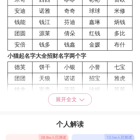
安迪
诺雅
奇奇
球球
米修
钱能
钱江
芬迪
鑫琳
炳钱
团圆
源莱
倩朵
红钱
多比
安倍
钱多
钱鑫
金媛
布什
小猫起名字大全招财名字两个字
德芙
饼干
小银
小誉
七宝
团团
天狼
诺诺
招宝
雅虎
钱龙
富贵
菲菲
珍妮
草莓
展开全文
燕来
青龙
钱多
大贵
白虎
如意
万莉
肥肥
金子
卢布
兜兜
白板
王子
招宝
宝来
个人解读
哈瑞
哈里
查理
迎迎
钱钱