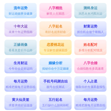
流年运势
八字精批
测终身运
财运婚姻事业健康
解答人生困惑
洞悉未来鸿图大运
十年大运
八字起名
财富运势
未来十年运势指南
有好名就有好命
抓住机会做个有钱人
正缘画像
恋爱桃花运
姓名配对
看看真爱长什么样
专业解答姻缘困惑
多维分析配对情况
生肖财运
姻缘分析
八字合婚
今年你会走好运吗
揭秘你命中注定姻缘
合婚指数有多高速查
每月运势
手机号码测吉凶
个人占星
精准把握每月运势吉凶
靓号在线测试
领取你的专属星盘报告
黄大仙灵签
五行起名
每月运势
求签求得好运连连
五行缺什么如何补旺
精准把握每月运势吉凶