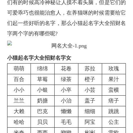
们有的时候高冷神秘让人摸不着头脑，但是它们的
可爱乖巧也很能治愈人，在养猫咪的时候需要给它
们起一些好听的名字，那么小猫起名字大全招财名
字两个字的有哪些呢?
小猫起名字大全招财名字女
萌萌
绵绵
花卷
苏拉
玫瑰
百合
草莓
绿茶
橙子
果汁
小小
小银
小卒
小芸
蛮横
兰兰
奶搪
小治
盖子
痞子
大赖
巴克
懒懒
细细
跳跳
哈哈
贝贝
毛毛
阿宝
公主
米奇
西西
咿咿
彬彬
雷欧