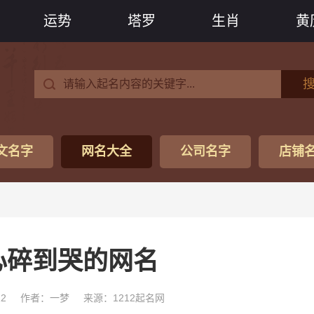
运势
塔罗
生肖
黄
文名字
网名大全
公司名字
店铺
心碎到哭的网名
12
作者：一梦
来源：1212起名网