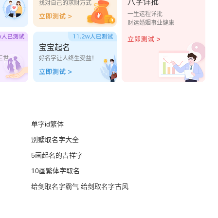
八字详批
？
找对自己的求财方式
一生运程详批
财运婚姻事业健康
宝宝起名
三世
好名字让人终生受益！
单字id繁体
别墅取名字大全
5画起名的吉祥字
10画繁体字取名
给剑取名字霸气 给剑取名字古风