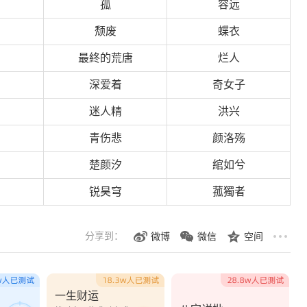
孤
容远
颓废
蝶衣
最終的荒唐
烂人
深爱着
奇女子
迷人精
洪兴
青伤悲
颜洛殇
楚颜汐
綰如兮
锐昊穹
菰獨者
分享到：
微博
微信
空间
一生财运