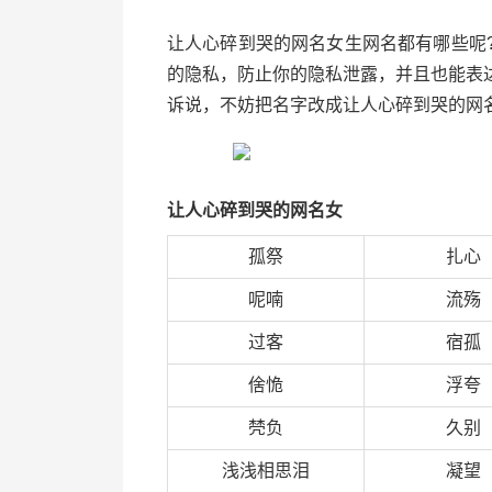
让人心碎到哭的网名女生网名都有哪些呢
的隐私，防止你的隐私泄露，并且也能表
诉说，不妨把名字改成让人心碎到哭的网
让人心碎到哭的网名女
孤祭
扎心
呢喃
流殇
过客
宿孤
倽恑
浮夸
棾负
久别
浅浅相思泪
凝望