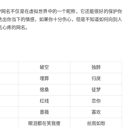
?网名不仅是在虚拟世界中的一个昵称，它还能很好的保护你
达出你当下的情感，如果你十分伤心，但是不知道如何向别人
名心疼的网名。
破空
独醉
埋葬
归戾
绾桑
徒梦
红线
恋你
蔷薇
寡欢
眼泪都在笑我傻
丝雨如愁