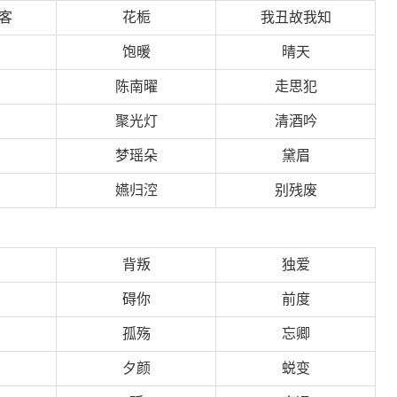
客
花栀
我丑故我知
饱暖
晴天
陈南曜
走思犯
聚光灯
清酒吟
梦瑶朵
黛眉
嬿归涳
别残废
背叛
独爱
碍你
前度
孤殇
忘卿
夕颜
蜕变