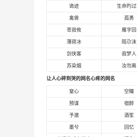
诡迹
生命旳过
禽兽
孤勇
苍寂攸
雁字回
薄荷冰
陌尕沫
剑侠客
寂梦人
苏染烟
汝勿离
让人心碎到哭的网名心疼的网名
窒心
空瞳
预谋
宿醉
予澈
酒笙
墨兮
回忆