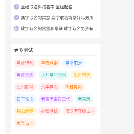
8
圣经取名男孩名字 圣经起名
9
奕字取名的寓意 奕字取名寓意好吗男孩
10
峻字取名的寓意和象征 峻字取名男孩有寓意
更多测试
星座运势
星盘查询
星座配对
星座查询
上升星座查询
生肖运势
生肖配对
八字算命
称骨算命
日干论命
老黄历吉日查询
老黄历
周公解梦
心理测试
塔罗牌在线占卜
灵签占卜