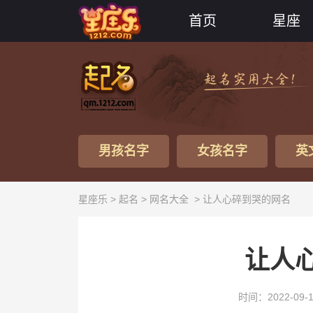
首页
星座
男孩名字
女孩名字
英
星座乐 >
起名
>
网名大全
> 让人心碎到哭的网名
让人
时间：2022-09-