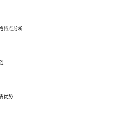
格特点分析
链
情优势