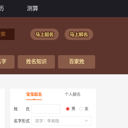
历
测算
搜索
名字
姓名知识
百家姓
宝宝起名
个人解名
男
女
姓 氏
名字形式
双字：李商隐