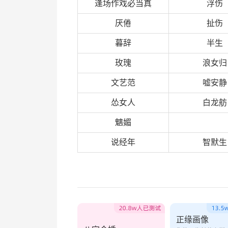
逢场作戏必当真
浮伤
厌倦
扯伤
暮辞
半生
玫瑰
浪女归
文艺范
嘘安静
怂女人
白龙舫
魑媚
说经年
智默生
正缘画像