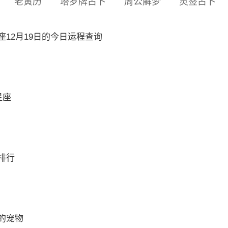
老黄历
塔罗牌占卜
周公解梦
灵签占卜
12月19日的今日运程查询
星座
排行
的宠物