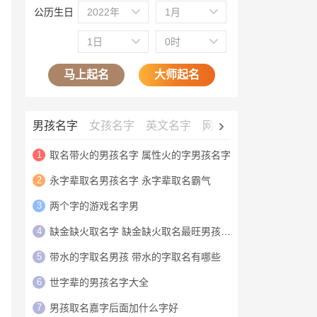
公历生日
2022年
1月
1日
0时
马上起名
大师起名
男孩名字
女孩名字
英文名字
网名大全
公司名字
1
取名带火的男孩名字 属性火的字男孩名字
2
永字辈取名男孩名字 永字辈取名霸气
3
两个字的游戏名字男
4
缺金缺火取名字 缺金缺火取名最旺男孩名字
5
带水的字取名男孩 带水的字取名有哪些
6
世字辈的男孩名字大全
7
男孩取名嘉字后面加什么字好