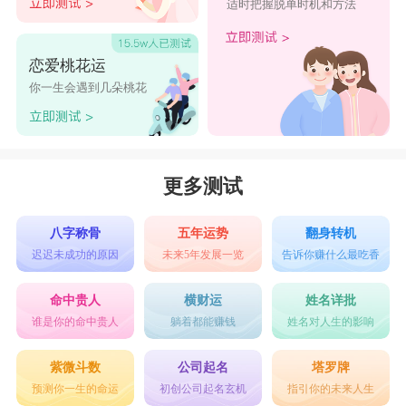
适时把握脱单时机和方法
恋爱桃花运
你一生会遇到几朵桃花
更多测试
八字称骨
五年运势
翻身转机
迟迟未成功的原因
未来5年发展一览
告诉你赚什么最吃香
命中贵人
横财运
姓名详批
谁是你的命中贵人
躺着都能赚钱
姓名对人生的影响
紫微斗数
公司起名
塔罗牌
预测你一生的命运
初创公司起名玄机
指引你的未来人生