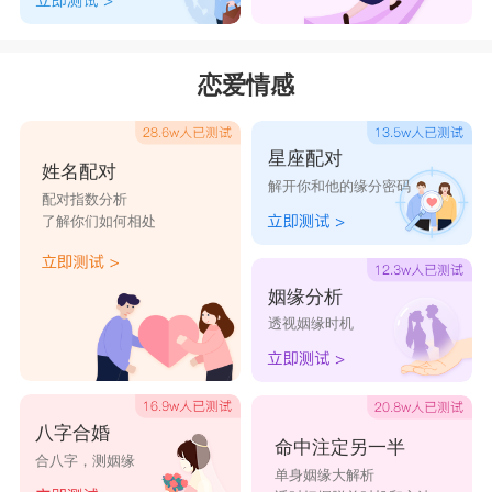
春暖花
平淡人
水晶百
往事随
月色朦
开
生
合
风
胧
恋爱情感
有你皆
千里落
南城不
你赠佳
倾听雨
星辰
花
凉
期
落
星座配对
姓名配对
解开你和他的缘分密码
今夜不
梦幻流
墨舞红
风软一
南音北
配对指数分析
了解你们如何相处
眠夜
星雨
尘
江水
约
一壶温
辅助爱
泪落弦
流绪微
穿心玫
姻缘分析
酒
情
音
梦
瑰
透视姻缘时机
一念执
水晶之
青山一
醉意流
水木清
着
恋
叙
年
华
披星戴
平淡才
浮生未
笑魇如
寂若安
八字合婚
命中注定另一半
月
真
歇
花
年
合八字，测姻缘
单身姻缘大解析