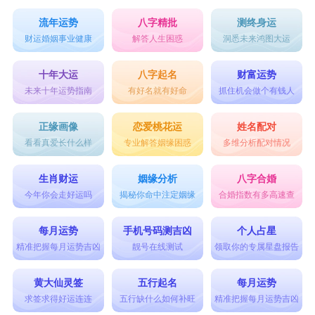
流年运势
八字精批
测终身运
财运婚姻事业健康
解答人生困惑
洞悉未来鸿图大运
十年大运
八字起名
财富运势
未来十年运势指南
有好名就有好命
抓住机会做个有钱人
正缘画像
恋爱桃花运
姓名配对
看看真爱长什么样
专业解答姻缘困惑
多维分析配对情况
生肖财运
姻缘分析
八字合婚
今年你会走好运吗
揭秘你命中注定姻缘
合婚指数有多高速查
每月运势
手机号码测吉凶
个人占星
精准把握每月运势吉凶
靓号在线测试
领取你的专属星盘报告
黄大仙灵签
五行起名
每月运势
求签求得好运连连
五行缺什么如何补旺
精准把握每月运势吉凶