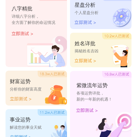
星盘分析
几番轮
破岩竹
花絮纷
沉默骑
一格子
八字精批
个人星盘分析
回
石
☆飞蝶
士
阳光
详细八字分析，
全方面了解你的命运情况
成双
洒落满
柔能融
落英江
枝头花
折梅问
姓名详批
地r
冰
南
几许
雪
揭秘姓名吉凶
夏有乔
夏风如
冷冷的
未若柳
醒着做
木
歌
甜蜜
絮
梦
你赠佳
命中劫
梦屿千
晗夏
潇潇雨
财富运势
紫微流年运势
分析你的财富高度
期
寻
歇
各项运势详批，
新的一年新的机遇！
一梦荼
墨舞红
酒酿樱
旧巷望
半世晨
蘼
尘
桃子
雨
光
事业运势
无心爱
捂耳听
浅笑微
冰清玉
半岛弥
解读您的事业天赋
人
凉
洁
音