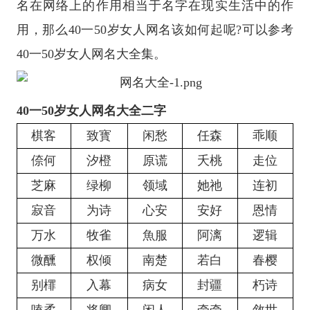
名在网络上的作用相当于名字在现实生活中的作
用，那么40一50岁女人网名该如何起呢?可以参考
40一50岁女人网名大全集。
40一50岁女人网名大全二字
棋客
致寳
闲愁
任森
乖顺
倷何
汐橙
原谎
夭桃
走位
芝麻
绿柳
领域
她祂
连初
寂音
为诗
心安
安好
恩情
万水
牧雀
魚服
阿漓
逻辑
微醺
权倾
南楚
若白
春樱
别檌
入幕
病女
封疆
朽诗