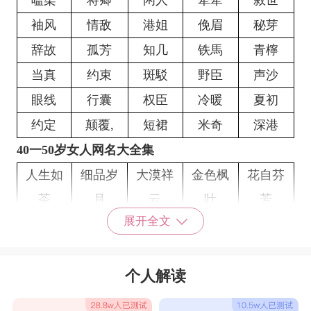
嗑柔
将卿
闲人
牵牵
敘世
袖风
情敌
港姐
俛眉
秘芽
辞故
孤芳
知几
铁馬
青檸
当真
约束
斑駁
野臣
声沙
眼线
行囊
权臣
冷暖
夏初
约定
颠覆,
短裙
米奇
深港
40一50岁女人网名大全集
人生如
细品岁
大漠祥
金色枫
花自芬
茶
月
云
叶
芳
展开全文
八枝玫
别样别
枫叶落
英英快
北凤男
瑰
样
落
乐
飞
老车新
雾里看
余音未
安之若
烟花沼
个人解读
路
吧
散
素
泽