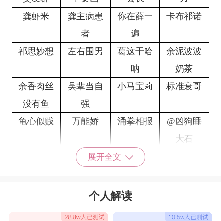
龚虾米
龚主病患
你在薛一
卡布祁诺
者
遍
祁思妙想
左右围男
葛这干哈
余泥波波
呐
奶茶
余香肉丝
吴辈当自
小马宝莉
标准衰哥
没有鱼
强
龟心似贱
万能娇
涌拳相报
@凶狗睡
大石
贱死不救
烟烟一吸
B上梁山
一萌面骑
展开全文
士一
花钱月下
砖为你留
撸至呻
婊胸魅
个人解读
香蕉你个
神啊,赐个
我的同桌
纯天然绿