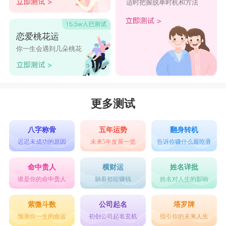
适时把握脱单时机和方法
恋爱桃花运
你一生会遇到几朵桃花
更多测试
八字称骨
五年运势
翻身转机
迟迟未成功的原因
未来5年发展一览
告诉你赚什么最吃香
命中贵人
横财运
姓名详批
谁是你的命中贵人
躺着都能赚钱
姓名对人生的影响
紫微斗数
公司起名
塔罗牌
预测你一生的命运
初创公司起名玄机
指引你的未来人生