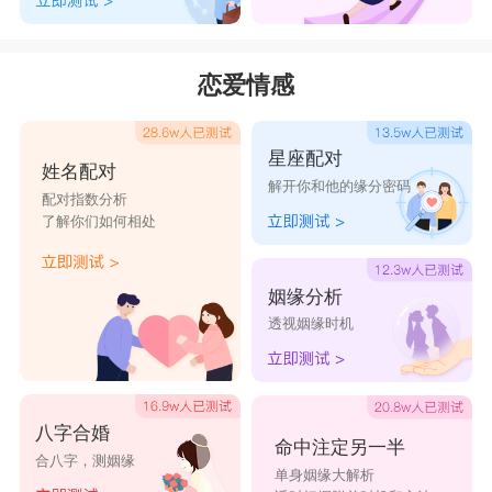
散
无Shit可
东施
举头
低头
恋爱情感
击
Shopping
warming月
school乡
不得
深藏blue
vans如意
你在想
星座配对
姓名配对
house
peach
解开你和他的缘分密码
配对指数分析
了解你们如何相处
关你
even不值
Word妈呀
funny妈的
peace
屁
姻缘分析
透视姻缘时机
八字合婚
命中注定另一半
合八字，测姻缘
单身姻缘大解析