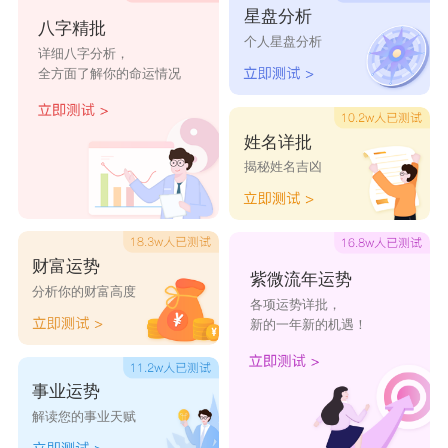
不那那
妞吧
有煞气
色学渣
星盘分析
八字精批
个人星盘分析
高端沙雕的网名
详细八字分析，
全方面了解你的命运情况
后会有妻
金童欲女
丑疤怪
武林萌主
王者龟来
强煎鸡蛋
至屎不休
孤肾一人
姓名详批
情比金贱
情比金贱
大宝宝天天
牛郎侄女
揭秘姓名吉凶
ミ
贱
演妓派
青梅煮马
制杖人士
蛋无虚发
鹿由器
护花屎者
逗妇乳
欲输临疯
财富运势
紫微流年运势
分析你的财富高度
涌拳相报
别人凶残我
开的拉客
四裤全输
各项运势详批，
新的一年新的机遇！
胸残
失身人面
异帮骑士
屎上完家
橙王败寇
事业运势
獸
解读您的事业天赋
十箱软茎
屎来运赚
欧美饭
国妓总监