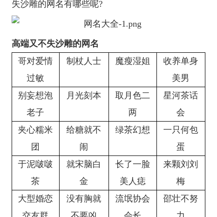
失沙雕的网名有哪些呢?
高端又不失沙雕的网名
哥对爱情
制杖人士
魔瘦湿姐
收养单身
过敏
美男
别妄想泡
月光刻本
取月色二
星河茶话
老子
两
会
夹心糯米
给糖就不
绿茶幻想
一只何包
团
闹
蛋
于泥啵啵
就宋脑白
长了一脸
来颗刘刘
茶
金
美人痣
梅
大型婚恋
没有胸就
流氓协会
邵壮不努
交友群
不要凶
会长
力