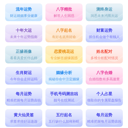
流年运势
八字精批
测终身运
财运婚姻事业健康
解答人生困惑
洞悉未来鸿图大运
十年大运
八字起名
财富运势
未来十年运势指南
有好名就有好命
抓住机会做个有钱人
正缘画像
恋爱桃花运
姓名配对
看看真爱长什么样
专业解答姻缘困惑
多维分析配对情况
生肖财运
姻缘分析
八字合婚
今年你会走好运吗
揭秘你命中注定姻缘
合婚指数有多高速查
每月运势
手机号码测吉凶
个人占星
精准把握每月运势吉凶
靓号在线测试
领取你的专属星盘报告
黄大仙灵签
五行起名
每月运势
求签求得好运连连
五行缺什么如何补旺
精准把握每月运势吉凶