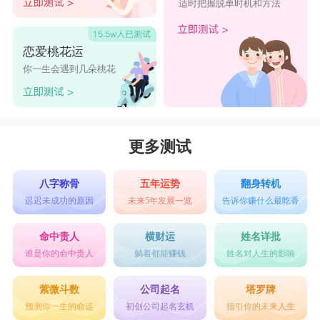
适时把握脱单时机和方法
恋爱桃花运
你一生会遇到几朵桃花
更多测试
八字称骨
五年运势
翻身转机
迟迟未成功的原因
未来5年发展一览
告诉你赚什么最吃香
命中贵人
横财运
姓名详批
谁是你的命中贵人
躺着都能赚钱
姓名对人生的影响
紫微斗数
公司起名
塔罗牌
预测你一生的命运
初创公司起名玄机
指引你的未来人生