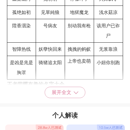
孤绝如初
见單純狼
地狱魔龙
浅水菇凉
陞香洇染
号病友
别动我有枪
该用户已诈
尸
智障热线
妖孽快回来
拽拽的蚂蚁
无浆靠浪
上帝也卖萌
是凶是兆是
骑猪追太阳
小妞你别跑
胸罩
王者荣耀有趣的名字大全
展开全文
中单小仙女
本命昭君
香香在线秒
偷蓝养露娜
人
个人解读
暴力萝莉
乔婉舞霓裳
玩火少女
云中拨雾见