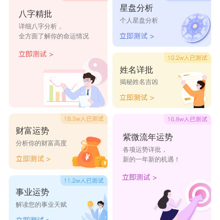
君
星盘分析
八字精批
个人星盘分析
撩不动的李
执伞待枫红
野区蹦迪手
林间提灯寻
详细八字分析，
全方面了解你的命运情况
白
貂蝉
鹿
烈酒醉仙君
三枪定生死
再抱抱阿离
放下大龙让
姓名详批
吧
我来
揭秘姓名吉凶
终是李白醉
一池瑶月
蝉蝉不打野
云深不见君
了酒
财富运势
紫微流年运势
殇了岁月
血染青衣
挠心猫很酷
不给撩
分析你的财富高度
各项运势详批，
新的一年新的机遇！
亡心少女
空城孤王
七月安生
复仇之怒
不贱不开心
一见你就跑
很酷不撩妹
一脸的美人
事业运势
痣
解读您的事业天赋