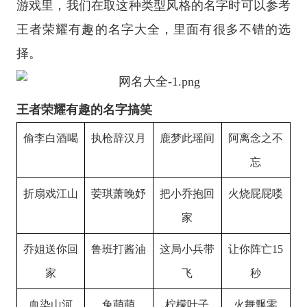
游戏里，我们在取这种类型风格的名字时可以参考
王者荣耀有趣的名字大全，里面有很多不错的选
择。
王者荣耀有趣的名字搞笑
偷李白酒喝
执枪辞汉月
鹿梦此瑶间
阿离念之不
忘
折扇戏江山
荌琪萧晚妤
把小乔抱回
火烧屁屁喽
家
乔姐送你回
鲁班打酱油
这局小兵带
让你阵亡15
家
飞
秒
血染山河
兔萌萌
柠檬叶子
火舞飘零