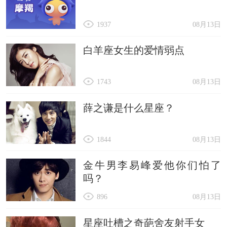
1937
08月13日
白羊座女生的爱情弱点
1743
08月13日
薛之谦是什么星座？
1844
08月13日
金牛男李易峰爱他你们怕了
吗？
896
08月13日
星座吐槽之奇葩舍友射手女