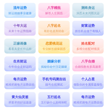
流年运势
八字精批
测终身运
财运婚姻事业健康
解答人生困惑
洞悉未来鸿图大运
十年大运
八字起名
财富运势
未来十年运势指南
有好名就有好命
抓住机会做个有钱人
正缘画像
恋爱桃花运
姓名配对
看看真爱长什么样
专业解答姻缘困惑
多维分析配对情况
生肖财运
姻缘分析
八字合婚
今年你会走好运吗
揭秘你命中注定姻缘
合婚指数有多高速查
每月运势
手机号码测吉凶
个人占星
精准把握每月运势吉凶
靓号在线测试
领取你的专属星盘报告
黄大仙灵签
五行起名
每月运势
求签求得好运连连
五行缺什么如何补旺
精准把握每月运势吉凶