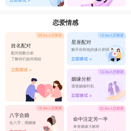
恋爱情感
星座配对
姓名配对
解开你和他的缘分密码
配对指数分析
了解你们如何相处
姻缘分析
透视姻缘时机
八字合婚
命中注定另一半
合八字，测姻缘
单身姻缘大解析