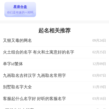
星座合盘
你们是有缘的一对吗
起名相关推荐
又狠又毒的网名
09月24日
火土组合的名字 有火和土寓意好的名字
02月25日
单字id繁体
12月09日
九画取名吉祥汉字 九画取名常用字
03月07日
别墅取名字大全
11月19日
客服起什么名字好 好听的客服名字
03月16日