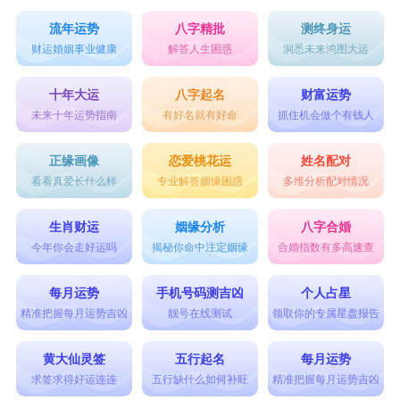
流年运势
八字精批
测终身运
财运婚姻事业健康
解答人生困惑
洞悉未来鸿图大运
十年大运
八字起名
财富运势
未来十年运势指南
有好名就有好命
抓住机会做个有钱人
正缘画像
恋爱桃花运
姓名配对
看看真爱长什么样
专业解答姻缘困惑
多维分析配对情况
生肖财运
姻缘分析
八字合婚
今年你会走好运吗
揭秘你命中注定姻缘
合婚指数有多高速查
每月运势
手机号码测吉凶
个人占星
精准把握每月运势吉凶
靓号在线测试
领取你的专属星盘报告
黄大仙灵签
五行起名
每月运势
求签求得好运连连
五行缺什么如何补旺
精准把握每月运势吉凶