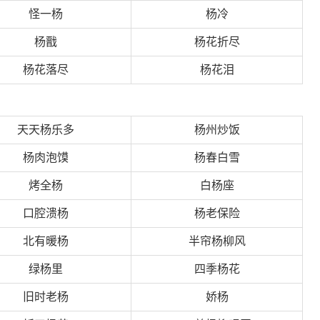
怪一杨
杨冷
杨戬
杨花折尽
杨花落尽
杨花泪
天天杨乐多
杨州炒饭
杨肉泡馍
杨春白雪
烤全杨
白杨座
口腔溃杨
杨老保险
北有暖杨
半帘杨柳风
绿杨里
四季杨花
旧时老杨
娇杨