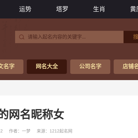
运势
塔罗
生肖
黄
文名字
网名大全
公司名字
店铺
的网名昵称女
12
作者：一梦
来源：1212起名网