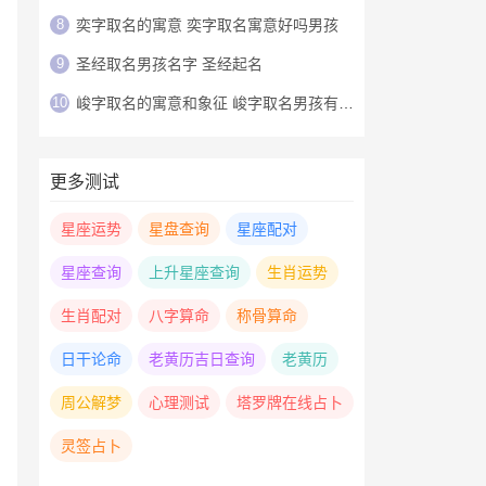
8
奕字取名的寓意 奕字取名寓意好吗男孩
9
圣经取名男孩名字 圣经起名
10
峻字取名的寓意和象征 峻字取名男孩有寓意
更多测试
星座运势
星盘查询
星座配对
星座查询
上升星座查询
生肖运势
生肖配对
八字算命
称骨算命
日干论命
老黄历吉日查询
老黄历
周公解梦
心理测试
塔罗牌在线占卜
灵签占卜