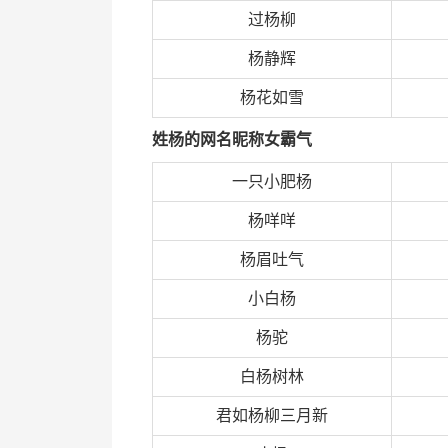
过杨柳
杨静辉
杨花如雪
姓杨的网名昵称女霸气
一只小肥杨
杨咩咩
杨眉吐气
小白杨
杨驼
白杨树林
君如杨柳三月新