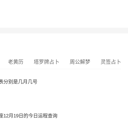
老黄历
塔罗牌占卜
周公解梦
灵签占卜
表分别是几月几号
12月19日的今日运程查询