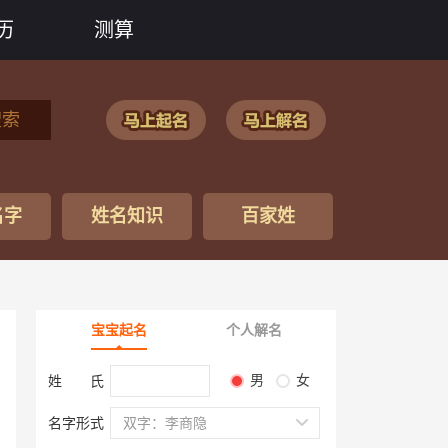
历
测算
搜索
名字
姓名知识
百家姓
宝宝起名
个人解名
男
女
姓 氏
名字形式
双字：李商隐