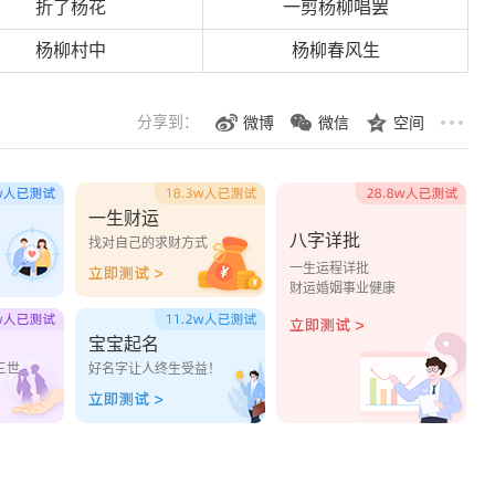
折了杨花
一剪杨柳唱罢
杨柳村中
杨柳春风生
分享到：
微博
微信
空间
一生财运
八字详批
？
找对自己的求财方式
一生运程详批
财运婚姻事业健康
宝宝起名
三世
好名字让人终生受益！