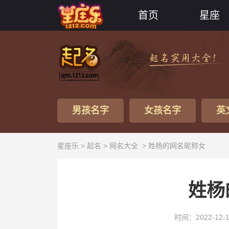
首页
星座
男孩名字
女孩名字
英
星座乐 >
起名
>
网名大全
> 姓杨的网名昵称女
姓杨
时间：2022-12-