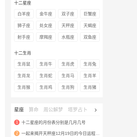
十二星座
白羊座
金牛座
双子座
巨蟹座
狮子座
处女座
天秤座
天蝎座
射手座
摩羯座
水瓶座
双鱼座
十二生肖
生肖鼠
生肖牛
生肖虎
生肖兔
生肖龙
生肖蛇
生肖马
生肖羊
生肖猴
生肖鸡
生肖狗
生肖猪
星座
算命
周公解梦
塔罗占卜
心理测试
老黄历
1
十二星座的月份表分别是几月几号
2
一起来揭开天秤座12月19日的今日运程查询