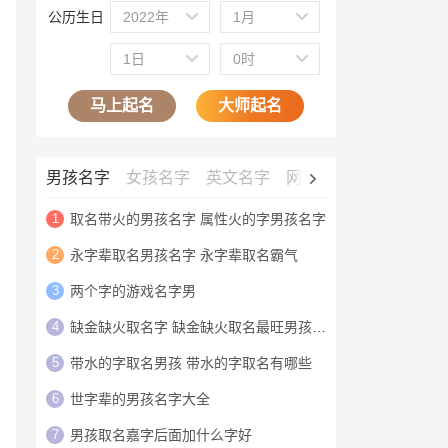
公历生日
2022年
1月
1日
0时
马上起名
大师起名
男孩名字
女孩名字
英文名字
网名大全
公司名字
1
取名带火的男孩名字 属性火的字男孩名字
2
永字辈取名男孩名字 永字辈取名霸气
3
两个字的游戏名字男
4
缺金缺火取名字 缺金缺火取名最旺男孩名字
5
带水的字取名男孩 带水的字取名有哪些
6
世字辈的男孩名字大全
7
男孩取名嘉字后面加什么字好