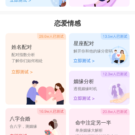
天
婶
话别友
分外清醒
抑郁清欢
名满京城
东方百年
恋爱情感
人
不败
星座配对
姓名配对
解开你和他的缘分密码
配对指数分析
了解你们如何相处
姻缘分析
透视姻缘时机
八字合婚
命中注定另一半
合八字，测姻缘
单身姻缘大解析