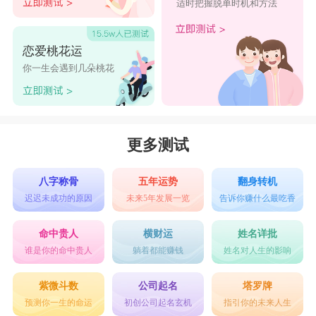
适时把握脱单时机和方法
恋爱桃花运
你一生会遇到几朵桃花
更多测试
八字称骨
五年运势
翻身转机
迟迟未成功的原因
未来5年发展一览
告诉你赚什么最吃香
命中贵人
横财运
姓名详批
谁是你的命中贵人
躺着都能赚钱
姓名对人生的影响
紫微斗数
公司起名
塔罗牌
预测你一生的命运
初创公司起名玄机
指引你的未来人生