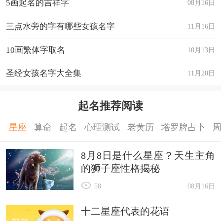
5画起名的吉祥字
08月16日
三点水旁的字有哪些女孩名字
11月16日
10画繁体字取名
10月13日
圣经女孩名字大全集
11月20日
起名推荐阅读
星座
算命
起名
心理测试
老黄历
塔罗牌占卜
8月8日是什么星座？天生主角
的狮子座性格揭秘
58
08月16日
十二星座代表的花语