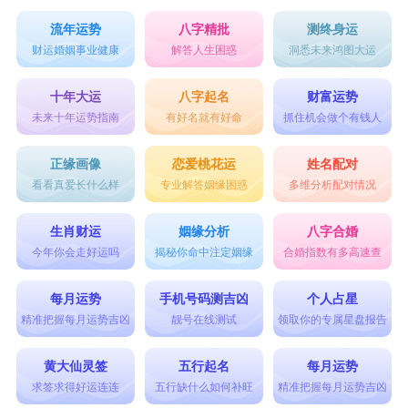
流年运势
八字精批
测终身运
财运婚姻事业健康
解答人生困惑
洞悉未来鸿图大运
十年大运
八字起名
财富运势
未来十年运势指南
有好名就有好命
抓住机会做个有钱人
正缘画像
恋爱桃花运
姓名配对
看看真爱长什么样
专业解答姻缘困惑
多维分析配对情况
生肖财运
姻缘分析
八字合婚
今年你会走好运吗
揭秘你命中注定姻缘
合婚指数有多高速查
每月运势
手机号码测吉凶
个人占星
精准把握每月运势吉凶
靓号在线测试
领取你的专属星盘报告
黄大仙灵签
五行起名
每月运势
求签求得好运连连
五行缺什么如何补旺
精准把握每月运势吉凶