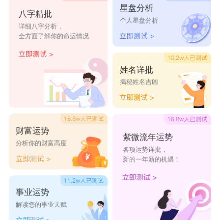
星盘分析
八字精批
烟散红尘
棉雯一朵
孤城
溺爱
颜央
个人星盘分析
详细八字分析，
全方面了解你的命运情况
谈笑风生
幻雪月飘
草莓味的
垂眸
冷月低吟
凌
吻
姓名详批
揭秘姓名吉凶
脾气暴躁
傻啦吧唧
女人要有
五好少女
顶尖疯子
者
的
范儿
金牌萌神
惹不起的
拒绝翻版
不败菇凉
淑女的娘
财富运势
紫微流年运势
女霸
们
分析你的财富高度
各项运势详批，
新的一年新的机遇！
有你又怎
生人勿近
甘苦与共
流年染指
萌王殿下
样
青春
事业运势
解读您的事业天赋
仙女不上
酷似你大
硬咖女士
卷筒蛋糕
酷还可爱