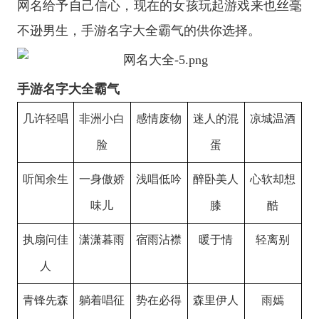
网名给予自己信心，现在的女孩玩起游戏来也丝毫
不逊男生，手游名字大全霸气的供你选择。
手游名字大全霸气
几许轻唱
非洲小白
感情废物
迷人的混
凉城温酒
脸
蛋
听闻余生
一身傲娇
浅唱低吟
醉卧美人
心软却想
味儿
膝
酷
执扇问佳
潇潇暮雨
宿雨沾襟
暖于情
轻离别
人
青锋先森
躺着唱征
势在必得
森里伊人
雨嫣