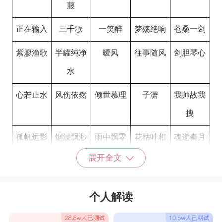
菔
正在输入
三千歌
一笑醉
梦殇绝响
苍桑一剑
紫廖渔歌
半罐纯净
暧风
往事随风
剑胆琴心
水
心若止水
风伤依然
倾世慕理
子潇
我帅故我
拽
孤帆远影
烟波飘渺
雨中飘零
花枯叶相
魂逝秦月
伴
歌
展开全文
手游名字大全霸气女生
个人解读
如烟绕梁
乱世女王
侧耳倾听
泪珠
感情压箱
底