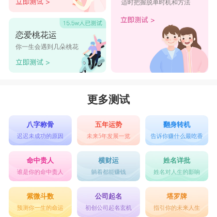
适时把握脱单时机和方法
恋爱桃花运
你一生会遇到几朵桃花
更多测试
八字称骨
五年运势
翻身转机
迟迟未成功的原因
未来5年发展一览
告诉你赚什么最吃香
命中贵人
横财运
姓名详批
谁是你的命中贵人
躺着都能赚钱
姓名对人生的影响
紫微斗数
公司起名
塔罗牌
预测你一生的命运
初创公司起名玄机
指引你的未来人生