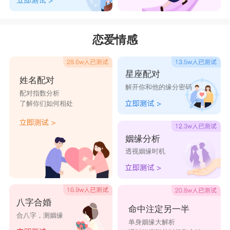
混世魔
护我周
各自安
帝王与
孤街浪
王
全
好
姬
徒
恋爱情感
一心两
感情变
各不相
草莓味
带刺的
魂
质
扰
嘎吱脆
玫瑰
星座配对
姓名配对
解开你和他的缘分密码
配对指数分析
了解你们如何相处
姻缘分析
透视姻缘时机
八字合婚
命中注定另一半
合八字，测姻缘
单身姻缘大解析