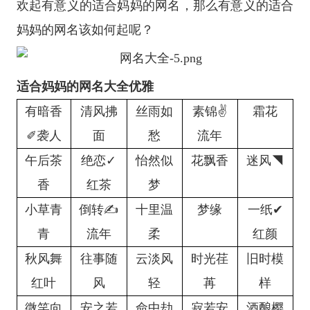
欢起有意义的适合妈妈的网名，那么有意义的适合
妈妈的网名该如何起呢？
适合妈妈的网名大全优雅
有暗香
清风拂
丝雨如
素锦✌
霜花
✐袭人
面
愁
流年
午后茶
绝恋✓
怡然似
花飘香
迷风◥
香
红茶
梦
小草青
倒转✍
十里温
梦缘
一纸✔
青
流年
柔
红颜
秋风舞
往事随
云淡风
时光荏
旧时模
红叶
风
轻
苒
样
微笑向
安之若
命中劫
寂若安
酒酿樱