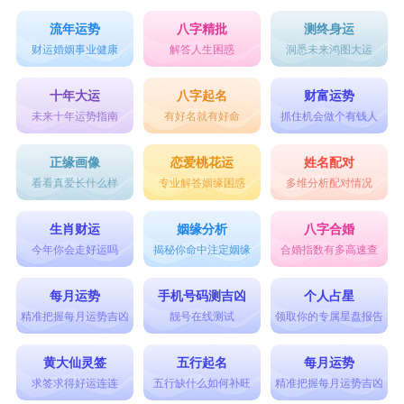
流年运势
八字精批
测终身运
财运婚姻事业健康
解答人生困惑
洞悉未来鸿图大运
十年大运
八字起名
财富运势
未来十年运势指南
有好名就有好命
抓住机会做个有钱人
正缘画像
恋爱桃花运
姓名配对
看看真爱长什么样
专业解答姻缘困惑
多维分析配对情况
生肖财运
姻缘分析
八字合婚
今年你会走好运吗
揭秘你命中注定姻缘
合婚指数有多高速查
每月运势
手机号码测吉凶
个人占星
精准把握每月运势吉凶
靓号在线测试
领取你的专属星盘报告
黄大仙灵签
五行起名
每月运势
求签求得好运连连
五行缺什么如何补旺
精准把握每月运势吉凶