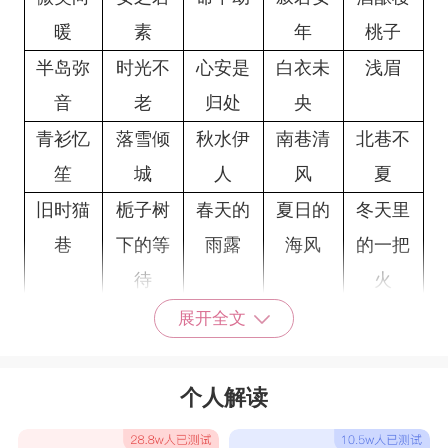
暖
素
年
桃子
半岛弥
时光不
心安是
白衣未
浅眉
音
老
归处
央
青衫忆
落雪倾
秋水伊
南巷清
北巷不
笙
城
人
风
夏
旧时猫
栀子树
春天的
夏日的
冬天里
巷
下的等
雨露
海风
的一把
待
火
春雨
清歌
清泉
泪影
栖息的
展开全文
家园
有意义的适合妈妈的网名
个人解读
心愿
永恒
余韵
蕴籍
春晖