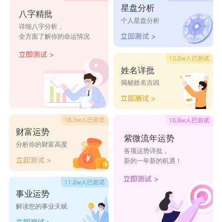
蒸黎
挽衫
挽袖
机杼
幸福是
星盘分析
八字精批
个人星盘分析
在一起
详细八字分析，
全方面了解你的命运情况
似水流
仙灵儿
静静乖
凉城以
线痕
年
乖
北
姓名详批
素锦流
追忆似
旧城梦
赤子之
云淡风
揭秘姓名吉凶
年
水年华
境
心
轻
粉红の
水墨丹
永恒
仙灵儿
烛光
羽毛
青
财富运势
紫微流年运势
分析你的财富高度
从零岁
日出而
背影
春雨
十里温
各项运势详批，
新的一年新的机遇！
做起
作
柔
小草青
长街听
暖阳与
半呆半
书生误
事业运势
青
风
酒
萌半痴
国
解读您的事业天赋
呆