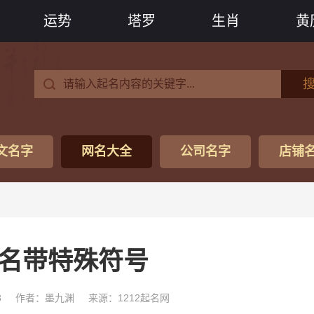
运势
塔罗
生肖
黄
文名字
网名大全
公司名字
店铺
网名带特殊符号
8
作者：墨九渊
来源：1212起名网