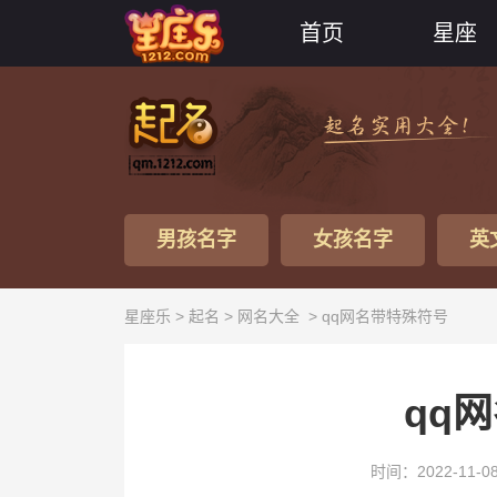
首页
星座
男孩名字
女孩名字
英
星座乐 >
起名
>
网名大全
> qq网名带特殊符号
qq
时间：2022-11-0