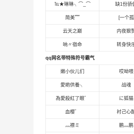
℡★琳琳╮⌒_⌒
缺1份骄
简美﹌
[一个孤
云天之巅
内夜狠
呐〃宿命
转身快
qq网名带特殊符号霸气
嫩小伙儿们
哎呦喂
愛啲供養╮
战魂
為愛殺紅了眼゛
に狐猫
血樱゛
衬己心
灬襟ミ
鹏灬鹏