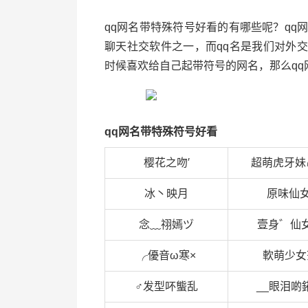
qq网名带特殊符号好看的有哪些呢？qq
聊天社交软件之一，而qq名是我们对外
时候喜欢给自己起带符号的网名，那么q
qq网名带特殊符号好看
樱花之吻′
超萌虎牙妹
冰丶映月
原味仙女
念﹏祤嫣ヅ
壹身゛仙
╭優音ω寒×
軟萌少女
♂发型吥螚乱
__眼泪啲