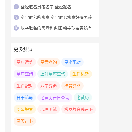
8
圣经取名男孩名字 圣经起名
9
奕字取名的寓意 奕字取名寓意好吗男孩
10
峻字取名的寓意和象征 峻字取名男孩有寓意
更多测试
星座运势
星盘查询
星座配对
星座查询
上升星座查询
生肖运势
生肖配对
八字算命
称骨算命
日干论命
老黄历吉日查询
老黄历
周公解梦
心理测试
塔罗牌在线占卜
灵签占卜