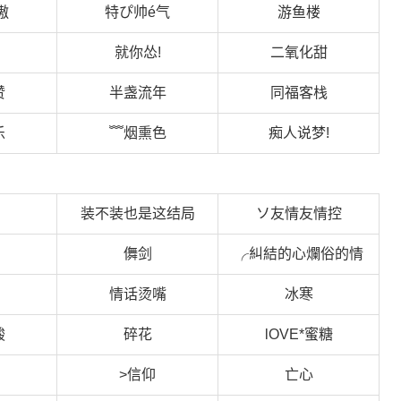
傲
特ぴ帅é气
游鱼楼
就你怂!
二氧化甜
赞
半盏流年
同福客栈
乐
﹌烟熏色
痴人说梦!
装不装也是这结局
ソ友情友情控
儛剑
╭糾結的心爛俗的情
情话烫嘴
冰寒
酸
碎花
lOVE*蜜糖
>信仰
亡心