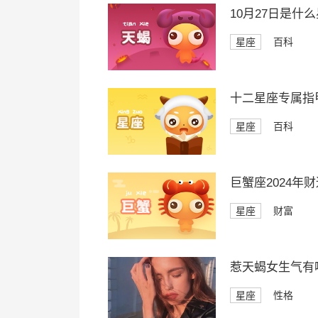
10月27日是什
星座
百科
十二星座专属指
星座
百科
巨蟹座2024年
星座
财富
惹天蝎女生气有
星座
性格