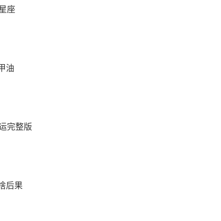
么星座
甲油
财运完整版
啥后果