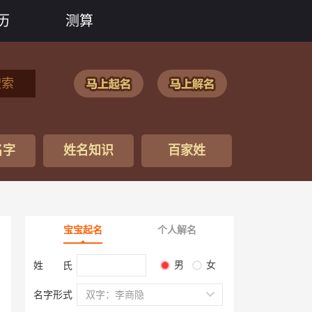
历
测算
搜索
名字
姓名知识
百家姓
宝宝起名
个人解名
男
女
姓 氏
名字形式
双字：李商隐