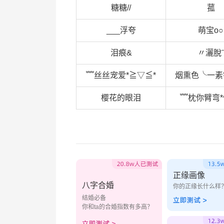
糖糖//
菰
___浮夸
萌宝o○
泪痕&
〃灑脫ˉ
﹌丝丝宠爱*≧▽≦*
烟熏色╰一素
樱花的眼泪
﹌枕你臂弯*^
正缘画像
八字合婚
你的正缘长什么样
结婚必备
你和ta的合婚指数有多高？