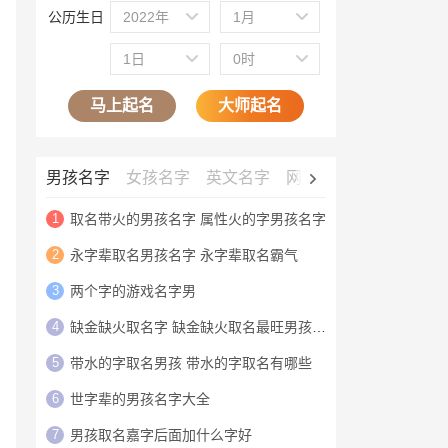
公历生日
2022年
1月
1日
0时
马上起名
大师起名
男孩名字
女孩名字
英文名字
网名大全
公司名字
1
取名带火的男孩名字 属性火的字男孩名字
2
永字辈取名男孩名字 永字辈取名霸气
3
两个字的游戏名字男
4
缺金缺火取名字 缺金缺火取名最旺男孩名字
5
带水的字取名男孩 带水的字取名有哪些
6
世字辈的男孩名字大全
7
男孩取名嘉字后面加什么字好