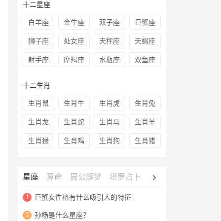
十二星座
白羊座
金牛座
双子座
巨蟹座
狮子座
处女座
天秤座
天蝎座
射手座
摩羯座
水瓶座
双鱼座
十二生肖
生肖鼠
生肖牛
生肖虎
生肖兔
生肖龙
生肖蛇
生肖马
生肖羊
生肖猴
生肖鸡
生肖狗
生肖猪
星座
算命
周公解梦
塔罗占卜
心理测试
老黄历
1
巨蟹女性格有什么吸引人的特征
2
孙杨是什么星座？