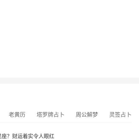
老黄历
塔罗牌占卜
周公解梦
灵签占卜
么星座？财运着实令人眼红