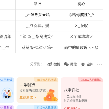
念旧
初心
_/~蝶き梦★晴
毒嗜你成性^_^
﹏り☆葬。嬡
ㄨ_花叹
锦流年
°-≧-≦﹏梨窝浅笑╯
メ丫頭壞壞ソ
﹏^*
萌萌兔~\\\≧▽≦/~
雨中的紅玫瑰-<-<@
分享到：
微博
微信
空间
一生财运
八字详批
？
找对自己的求财方式
一生运程详批
财运婚姻事业健康