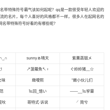
网名带特殊符号霸气该如何起呢？qq是一款很受年轻人欢迎的
交流的名片，每个人喜好的风格都不一样，很多人在起网名的
q网名带特殊符号好看的有哪些呢？
∩_∩
sunnyぁ晴天
紫薰菡铟メ
!
↗菠蘿魚↖♀
ぐ紷紷猪﹏☆
女味
緻噯熙
°嫩小伙儿们
范
℡回_憶い
——__℡孧靈
錵吙
哥特式·诉说
╯简兮