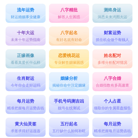
流年运势
八字精批
测终身运
财运婚姻事业健康
解答人生困惑
洞悉未来鸿图大运
十年大运
八字起名
财富运势
未来十年运势指南
有好名就有好命
抓住机会做个有钱人
正缘画像
恋爱桃花运
姓名配对
看看真爱长什么样
专业解答姻缘困惑
多维分析配对情况
生肖财运
姻缘分析
八字合婚
今年你会走好运吗
揭秘你命中注定姻缘
合婚指数有多高速查
每月运势
手机号码测吉凶
个人占星
精准把握每月运势吉凶
靓号在线测试
领取你的专属星盘报告
黄大仙灵签
五行起名
每月运势
求签求得好运连连
五行缺什么如何补旺
精准把握每月运势吉凶