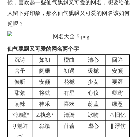
候，喜欢起一些仙气飘飘又可爱的网名，想要给他
人留下好印象，那么仙气飘飘又可爱的网名该如何
起呢？
仙气飘飘又可爱的网名两个字
沉诗
如初
橙曲
清心
回眸
舍予
阑珊
初遇
暖栀
安颜
倾听
安颜
花栀
少女
要孬
甜絮
将就
有星
心仪
卿鸢
萌辣
神乐
喜欢
蔚蓝
绿意
ヾ浅瞳°
∠执念°
清漪
冰吻
△旧忆
り魅眸
尛滊
苜蓿
虐心
▍浮伤
づ