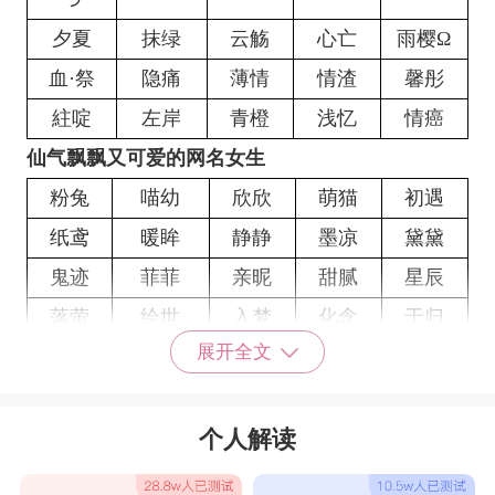
夕夏
抹绿
云觞
心亡
雨樱Ω
血·祭
隐痛
薄情
情渣
馨彤
紸啶
左岸
青橙
浅忆
情癌
仙气飘飘又可爱的网名女生
粉兔
喵幼
欣欣
萌猫
初遇
纸鸢
暖眸
静静
墨凉
黛黛
鬼迹
菲菲
亲昵
甜腻
星辰
落萤
绘世
入梦
化念
于归
展开全文
卿语
怀柔
有期
执此
采莲
嗅茶
淡墨
书香
氤氲
晴栀
唯念
陌璃゛
顾念
陌颜
如初
个人解读
陌路
青橙°
执念
心盲
陌然