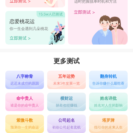
适时把握脱单时机和方法
恋爱桃花运
你一生会遇到几朵桃花
更多测试
八字称骨
五年运势
翻身转机
迟迟未成功的原因
未来5年发展一览
告诉你赚什么最吃香
命中贵人
横财运
姓名详批
谁是你的命中贵人
躺着都能赚钱
姓名对人生的影响
紫微斗数
公司起名
塔罗牌
预测你一生的命运
初创公司起名玄机
指引你的未来人生