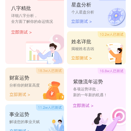
星盘分析
若雨
稚言
孤音
殇忆
花嫁ん
八字精批
个人星盘分析
死结
离殇
孬嫑
粉黛
沐瑾
详细八字分析，
全方面了解你的命运情况
姓名详批
揭秘姓名吉凶
财富运势
紫微流年运势
分析你的财富高度
各项运势详批，
新的一年新的机遇！
事业运势
解读您的事业天赋