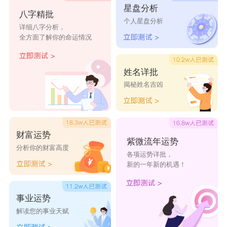
的蘑菇君
了雨的枕
星盘分析
八字精批
个人星盘分析
头
详细八字分析，
全方面了解你的命运情况
烟雨里
煙雨寒伊
雨落雨兮
风雨过后
人醉!
姓名详批
煙雨寒伊
深雨燕紛
雨幕丅の邂
春雨绵绵
揭秘姓名吉凶
人醉
飛
逅
╰
如初梦雨
紫樱雨べ
过云雨
雨dē印記
风雨桥
一许烟雨
沸雨热%
青春雨
财富运势
紫微流年运势
分析你的财富高度
江南雨
唐雨虹
疏雨后
樱花雨
各项运势详批，
新的一年新的机遇！
白雨初
夜雨舞
下雨天。
★雨的天
★
事业运势
细雨宁静
枫林听雨
煙花雨°
云雨别
解读您的事业天赋