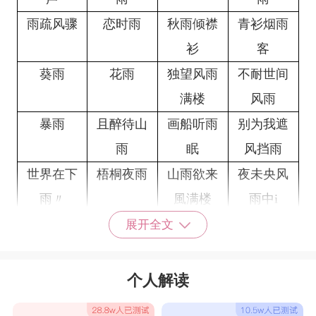
雨疏风骤
恋时雨
秋雨倾襟
青衫烟雨
衫
客
葵雨
花雨
独望风雨
不耐世间
满楼
风雨
暴雨
且醉待山
画船听雨
别为我遮
雨
眠
风挡雨
世界在下
梧桐夜雨
山雨欲来
夜未央风
雨〃
風满楼
雨中i
关于雨的网名唯美网名
展开全文
夜雨灯前
恋纶恋雨
心雨心殇
&烟雨里
幕
个人解读
期待雨滴
分手是淋
雨落也无声
夏疏雨