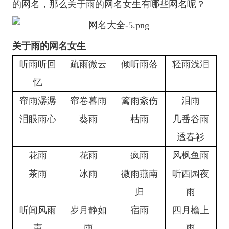
的网名，那么关于雨的网名女生有哪些网名呢？
关于雨的网名女生
听雨听回
疏雨微云
倾听雨落
轻雨浅泪
忆
帘雨潺潺
帘卷暮雨
篱雨紊伤
泪雨
泪眼雨心
葵雨
枯雨
几番谷雨
透春衫
花雨
花雨
疯雨
风枫鱼雨
茶雨
冰雨
微雨燕南
听西园夜
归
雨
听闻风雨
岁月静如
宿雨
四月檐上
声
雨
雨