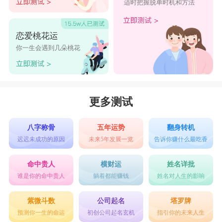
适时把握脱单时机和方法
恋爱桃花运
你一生会遇到几朵桃花
更多测试
八字称骨
五年运势
翻身转机
迟迟未成功的原因
未来5年发展一览
告诉你赚什么最吃香
命中贵人
横财运
姓名详批
谁是你的命中贵人
躺着都能赚钱
姓名对人生的影响
紫微斗数
公司起名
塔罗牌
预测你一生的命运
初创公司起名玄机
指引你的未来人生