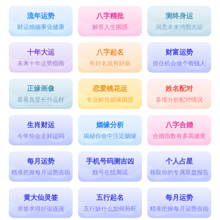
流年运势
八字精批
测终身运
财运婚姻事业健康
解答人生困惑
洞悉未来鸿图大运
十年大运
八字起名
财富运势
未来十年运势指南
有好名就有好命
抓住机会做个有钱人
正缘画像
恋爱桃花运
姓名配对
看看真爱长什么样
专业解答姻缘困惑
多维分析配对情况
生肖财运
姻缘分析
八字合婚
今年你会走好运吗
揭秘你命中注定姻缘
合婚指数有多高速查
每月运势
手机号码测吉凶
个人占星
精准把握每月运势吉凶
靓号在线测试
领取你的专属星盘报告
黄大仙灵签
五行起名
每月运势
求签求得好运连连
五行缺什么如何补旺
精准把握每月运势吉凶