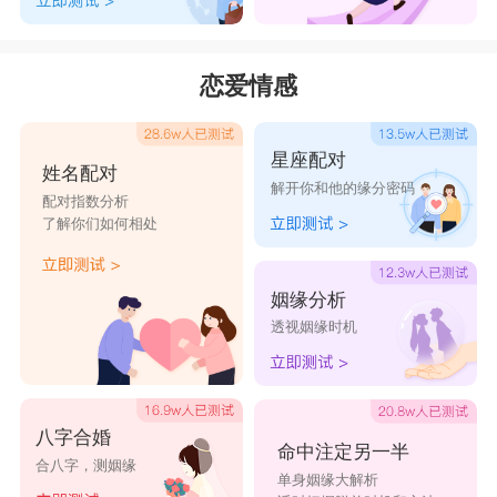
被窝探
半城风
在下悲
立场简
山河不
险家
雨
画扇
单
入梦
恋爱情感
书生敬
氯化鈉
我怀入
实则少
忱瞧
青山
微风
年
星座配对
姓名配对
像一阵
星星放
垫脚望
糾葛
刻骨
解开你和他的缘分密码
配对指数分析
风
进口袋
北
了解你们如何相处
里
姻缘分析
舊夢
逃离
抹秋
北月
孤魂
透视姻缘时机
缺愛
星星
微弱
奈何
輕描
余音
想伱
玖玢
敷衍
箬初
八字合婚
命中注定另一半
合八字，测姻缘
单身姻缘大解析