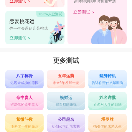
适时把握脱单时机和方法
恋爱桃花运
你一生会遇到几朵桃花
更多测试
八字称骨
五年运势
翻身转机
迟迟未成功的原因
未来5年发展一览
告诉你赚什么最吃香
命中贵人
横财运
姓名详批
谁是你的命中贵人
躺着都能赚钱
姓名对人生的影响
紫微斗数
公司起名
塔罗牌
预测你一生的命运
初创公司起名玄机
指引你的未来人生