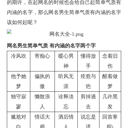
的期许，在起网名的时候也会给自己起简单气质有
内涵的名字，那么网名男生简单气质有内涵的名字
该如何起呢？
网名男生简单气质 有内涵的名字两个字
冷风吹
寄痴心
暖心男
懂得放
念着旧
神
手
伤
他予她
偏执的
听风无
痊愈与
醒着做
梦
傲
涯
疤
梦
独守寂
懒散浪
诠释淡
剪掉過
几许黑
寥
人
忘
去
发
尴尬对
情话大
酒后情
说忘是
回首寒
白
师
人
谎
暄i