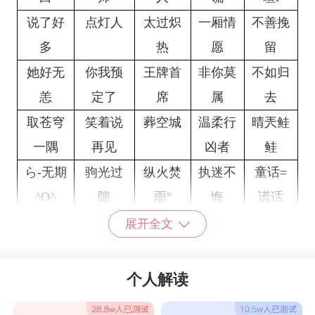
说了好
点灯人
太过炽
一厢情
不善挽
多
热
愿
留
她好无
你我预
王牌首
非你莫
不如归
恙
定了
席
属
去
取苍穹
笑着说
葬空城
温柔行
晴兲鲑
一隅
再见
凶者
鲑
ら-无期
驹光过
纵火焚
执迷不
童话=
^O^
隙
雨°
悔
谎话
一曲离
余情。
■□心在
安然浅
离人未
展开全文
歌
未了
逞强
眠
归丶
倾听雨
半世迷
腻了
匿了
漫长时
个人解读
落
离丶
光