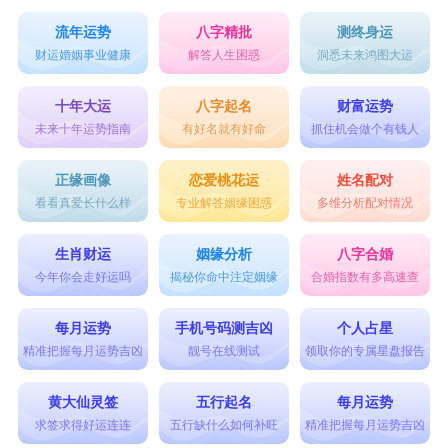
流年运势
八字精批
测终身运
财运婚姻事业健康
解答人生困惑
洞悉未来鸿图大运
十年大运
八字起名
财富运势
未来十年运势指南
有好名就有好命
抓住机会做个有钱人
正缘画像
恋爱桃花运
姓名配对
看看真爱长什么样
专业解答姻缘困惑
多维分析配对情况
生肖财运
姻缘分析
八字合婚
今年你会走好运吗
揭秘你命中注定姻缘
合婚指数有多高速查
每月运势
手机号码测吉凶
个人占星
精准把握每月运势吉凶
靓号在线测试
领取你的专属星盘报告
黄大仙灵签
五行起名
每月运势
求签求得好运连连
五行缺什么如何补旺
精准把握每月运势吉凶