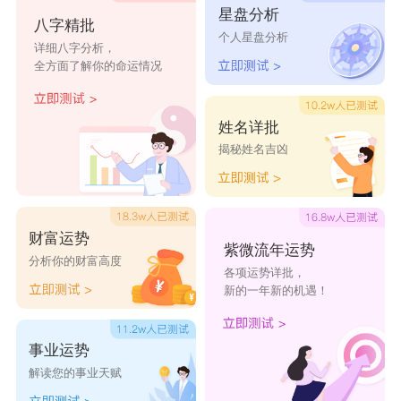
冷眸倚
刹那烟
回眸丿
不再重
声声慢
星盘分析
八字精批
个人星盘分析
缠绵
雨
花已谢
提
详细八字分析，
全方面了解你的命运情况
网名男生简单气质 有内涵的名字男
青幼
趋稳
成迷
劫色博
亡城旧
姓名详批
士
梦
揭秘姓名吉凶
末澈未
歌尽友
三生三
青鹿
老衲戒
北
人散
世枕上
女神
书
财富运势
紫微流年运势
分析你的财富高度
港岛少
走枪
气质流
妳聽杺
深望眸
各项运势详批，
新的一年新的机遇！
年
氓疯
釦茬説
底那抹
謊
情
事业运势
難尋難
瞳荧
奋斗小
我浇余
咊風處
解读您的事业天赋
迴味
青年
酒洗剑