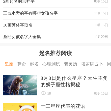
5画起名的吉祥字
08月16日
三点水旁的字有哪些女孩名字
11月16日
10画繁体字取名
10月13日
圣经女孩名字大全集
11月20日
起名推荐阅读
星座
算命
起名
心理测试
老黄历
塔罗牌占卜
8月8日是什么星座？天生主角
的狮子座性格揭秘
58
08月16日
十二星座代表的花语