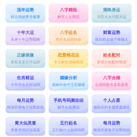
流年运势
八字精批
测终身运
财运婚姻事业健康
解答人生困惑
洞悉未来鸿图大运
十年大运
八字起名
财富运势
未来十年运势指南
有好名就有好命
抓住机会做个有钱人
正缘画像
恋爱桃花运
姓名配对
看看真爱长什么样
专业解答姻缘困惑
多维分析配对情况
生肖财运
姻缘分析
八字合婚
今年你会走好运吗
揭秘你命中注定姻缘
合婚指数有多高速查
每月运势
手机号码测吉凶
个人占星
精准把握每月运势吉凶
靓号在线测试
领取你的专属星盘报告
黄大仙灵签
五行起名
每月运势
求签求得好运连连
五行缺什么如何补旺
精准把握每月运势吉凶