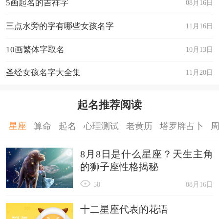
5画起名的吉祥字
08月16日
三点水旁的字有哪些女孩名字
11月16日
10画繁体字取名
10月13日
圣经女孩名字大全集
11月20日
起名推荐阅读
星座
算命
起名
心理测试
老黄历
塔罗牌占卜
8月8日是什么星座？天生主角
的狮子座性格揭秘
58
08月16日
十二星座代表的花语