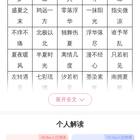
盛夏之
鸩远一
零落浮
一抹阳
指尖微
末
方
华
光
凉
不痒不
北极以
独舞伤
浮华落
谁予琴
痛
北
夏
尽
乱
夏夜暖
半夏时
离情几
漫不经
只若初
风
光
度
心
见
左转遇
七彩琉
汐若初
墨染素
南拥夏
见
璃
见
年
栀
4个字有意境的网名女生
展开全文
木槿暖
纸鸢栀
情自阑
墨染流
静若安
夏
年
珊
年
然
个人解读
零落浮
夕夏温
青涩华
暖夏如
凡尘清