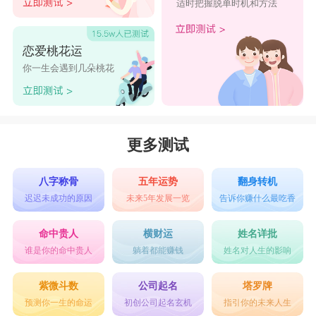
适时把握脱单时机和方法
恋爱桃花运
你一生会遇到几朵桃花
更多测试
八字称骨
五年运势
翻身转机
迟迟未成功的原因
未来5年发展一览
告诉你赚什么最吃香
命中贵人
横财运
姓名详批
谁是你的命中贵人
躺着都能赚钱
姓名对人生的影响
紫微斗数
公司起名
塔罗牌
预测你一生的命运
初创公司起名玄机
指引你的未来人生