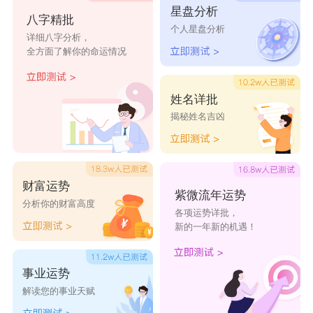
华
存
年
歌
心
星盘分析
八字精批
个人星盘分析
半世倾
黑白棋
旧里迟
喝够往
注定沧
详细八字分析，
全方面了解你的命运情况
尘
局
暮
事
桑
别无他
夏慕槿
花开淡
半夏如
浅色夏
姓名详批
心
苏
墨
烟
沫
揭秘姓名吉凶
墨殇浅
旧人不
尘埃未
俄心永
半夏微
辰
复
定
恒
凉
蔷薇花
陌上初
陌凉浅
命中注
明媚如
财富运势
紫微流年运势
分析你的财富高度
开
安
浅
定
初
各项运势详批，
新的一年新的机遇！
眉目依
落雪倾
临安初
旧时模
酒笙清
旧
城
雨
样
栀
事业运势
记忆之
几分曾
荒词旧
荒城旧
花落为
解读您的事业天赋
城
经
笺
梦
谁