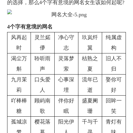
的选择，那么4个字有意境的网名女生该如何起呢?
4个字有意境的网名
风再起
灵兰婼
净心守
玖岚纤
纯属虚
时
儚
志
翼
构
渴尘万
聆听雨
灵落梦
桔熟之
旧人不
斛
声
萦
夏
归
九月茉
口头爱
心事深
流年已
娶你可
莉
人
埋
逝
好
吖棒棒
顾屿南
伴你好
盛夏阑
回眸一
糖
歌
眠
珊
笑
孤城凉
樱花落
阳光伊
千与千
青灯有
梦
幕
人
寻
味