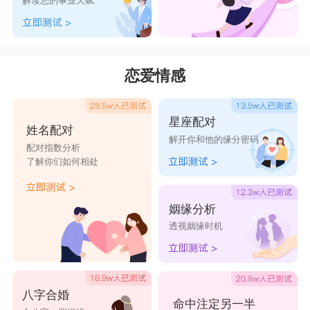
解读您的事业天赋
5、新都安运
6、啭角枧圉福
7、阳光雨露甯福元
恋爱情感
8、╰☆福娃☆
9、ら絺要☆婞福
星座配对
姓名配对
10、升财
解开你和他的缘分密码
配对指数分析
11、麒麟财子
了解你们如何相处
12、雨中的福蓉花
13、一只傻福福
姻缘分析
透视姻缘时机
14、平安才是福
15、别致@婞福
16、土肥树旺
八字合婚
17、自来也家的乖旺
命中注定另一半