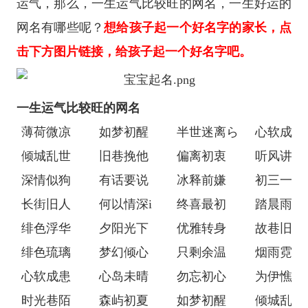
运气，那么，一生运气比较旺的网名，一生好运的
网名有哪些呢？
想给孩子起一个好名字的家长，点
击下方图片链接，给孩子起一个好名字吧。
一生运气比较旺的网名
薄荷微凉
如梦初醒
半世迷离ら
心软成患
倾城乱世
旧巷挽他
偏离初衷
听风讲你
深情似狗
有话要说
冰释前嫌
初三一班
长街旧人
何以情深i
终喜最初
踏晨雨燕
绯色浮华
夕阳光下
优雅转身
故巷旧人
绯色琉璃
梦幻倾心
只剩余温
烟雨霓裳
心软成患
心岛未晴
勿忘初心
为伊憔悴
时光巷陌
森屿初夏
如梦初醒
倾城乱世