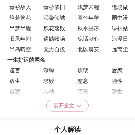
青衫故人
青杉依旧
浅梦未醒
逢場做戲
静若繁花
泪染倾城
暮色年華
雨中漫步
半梦半醒
残花落败
秋水墨凉
绿袖姑娘
旧风年间
遗憾收场
凉话刺心
浪漫日落
半岛晴空
无力自拔
北以晨安
远离尘埃
一生好运的网名
谎言
深眸
炼狱
唇恋
放生
求败
憨怠
随性
自渡
心劫
陌语
隐世
執念
与你
炼狱
末路
展开全文
归零
傲世
屿浪
解脱
琴瑟
樱花
灭世
风韵
个人解读
柚菀
沫然
野橘
夜朝