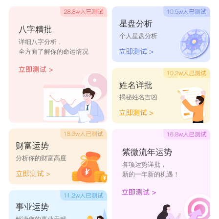
晚安
空白
醉归
冰点
星盘分析
八字精批
寄予
前事
小影
逐野
个人星盘分析
详细八字分析，
江鱼
晨熙
诗诗
残阳
全方面了解你的命运情况
唤魂
逝爱
低唤
孤笛
夜莹
迷茫
明媚
情执
姓名详批
揭秘姓名吉凶
浅夏
恨寒
勿念
茶靡
一生运气比较旺的网名大全
财富运势
紫微流年运势
1、多多福多多
分析你的财富高度
各项运势详批，
2、财哥生态
新的一年新的机遇！
3、能吃是福
事业运势
4、江囊财进