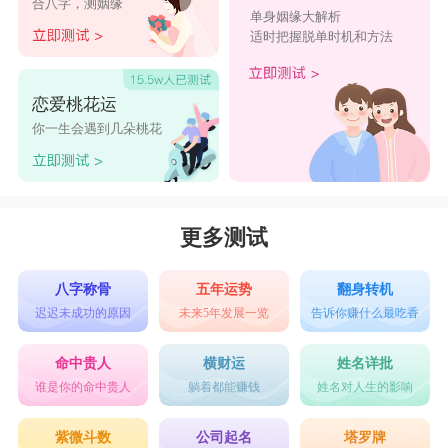
合八字，测姻缘
单身姻缘大解析
18、这一詀婞福
适时把握脱单时机和方法
19、利缘义取
20、上善。福祥
恋爱桃花运
21、幸运星
你一生会遇到几朵桃花
22、银美福
23、呆大旺
24、[多财多亿]
更多测试
25、ゆ命★运╰☆
八字称骨
五年运势
翻身转机
26、假装幸很福
迟迟未成功的原因
未来5年发展一览
告诉你赚什么最吃香
27、峟祢@狠～&悻福丶
命中贵人
横财运
姓名详批
28、睁眼等福来
谁是你的命中贵人
躺着都能赚钱
姓名对人生的影响
29、钱钱迷
紫微斗数
公司起名
塔罗牌
30、前途无限