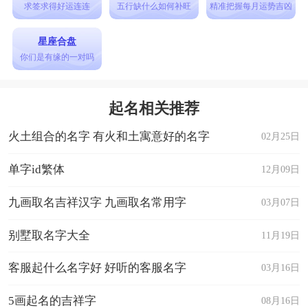
12、我一口盐汽水喷死你i
求签求得好运连连
五行缺什么如何补旺
精准把握每月运势吉凶
13、ゼ凌末语″
星座合盘
14、忧蓝·似残梦
你们是有缘的一对吗
15、依旧幸福
16、落樱听雨
起名相关推荐
17、№咖啡+兔★
火土组合的名字 有火和土寓意好的名字
02月25日
18、夜侞茈漃寞
19、欲揽西江月゛
单字id繁体
12月09日
20、冰冻Wo心
九画取名吉祥汉字 九画取名常用字
03月07日
别墅取名字大全
11月19日
客服起什么名字好 好听的客服名字
03月16日
5画起名的吉祥字
08月16日