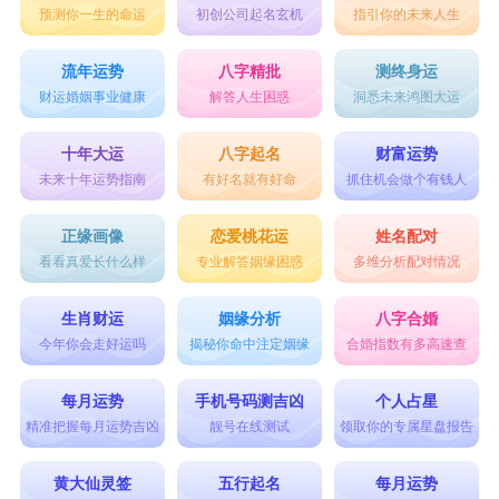
预测你一生的命运
初创公司起名玄机
指引你的未来人生
一生好运的网名大全
1、忆亦何为
流年运势
八字精批
测终身运
财运婚姻事业健康
解答人生困惑
洞悉未来鸿图大运
2、雪菲俏天使
3、暗里迷
十年大运
八字起名
财富运势
未来十年运势指南
有好名就有好命
抓住机会做个有钱人
4、乀最美的姿态
5、甜心♀莼莼
正缘画像
恋爱桃花运
姓名配对
看看真爱长什么样
专业解答姻缘困惑
多维分析配对情况
6、凌云児
7、坠落天使
生肖财运
姻缘分析
八字合婚
8、柳叶眉霓裳影
今年你会走好运吗
揭秘你命中注定姻缘
合婚指数有多高速查
9、物是人非
每月运势
手机号码测吉凶
个人占星
10、雪晴
精准把握每月运势吉凶
靓号在线测试
领取你的专属星盘报告
11、在线对其隐身
黄大仙灵签
五行起名
每月运势