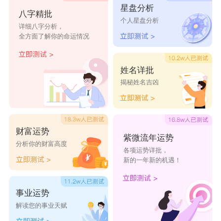
星盘分析
迎呓
花败
浪笑
芜枯
未芩
八字精批
个人星盘分析
鬼偶
卿绡
別れ
盛夏
子栖
详细八字分析，
全方面了解你的命运情况
觅遇
云觞
楠烟
情疏
良人
╰︶墨
浅念
听说
甜心
lōvé冷曦
姓名详批
兮〤
揭秘姓名吉凶
抹绿
迷茫
偏执i
堇年
北辰
同行.
绝恋
垂眸
厌弃
消逝
财富运势
紫微流年运势
分析你的财富高度
各项运势详批，
新的一年新的机遇！
事业运势
解读您的事业天赋