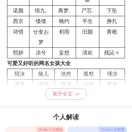
昧
诺颜
情九.
离梦.
尸芯.
下坠
西京
缕缕
晚约
平生
挣扎
诗情
せ奎お
初雨
旧颜
青栀
梦
熙妍
凉兮
妄想
清欢
残訫々
可爱又好听的网名女孩大全
陌沫
黛儿
淡然
孤祭
瑾凉
遇見
深碍
展眉
冷眸
青稚
展开全文
陌颜
如初
陌路
余瘾
负辞
梦渊
故朽
孤弃
路人
茶笙
软甜
浅末
止宠
深亡
可紊
个人解读
拥嬉
清音
鹤归
她忆
撩梦