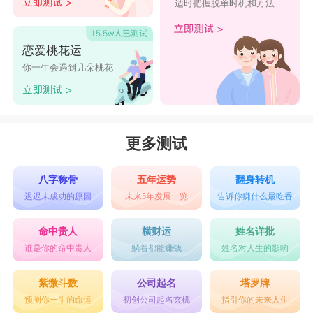
适时把握脱单时机和方法
恋爱桃花运
你一生会遇到几朵桃花
更多测试
八字称骨
五年运势
翻身转机
迟迟未成功的原因
未来5年发展一览
告诉你赚什么最吃香
命中贵人
横财运
姓名详批
谁是你的命中贵人
躺着都能赚钱
姓名对人生的影响
紫微斗数
公司起名
塔罗牌
预测你一生的命运
初创公司起名玄机
指引你的未来人生