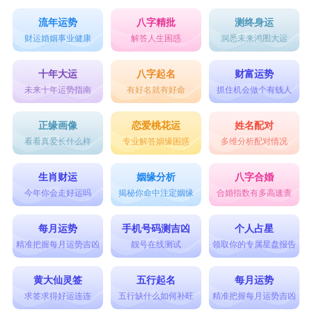
流年运势
八字精批
测终身运
财运婚姻事业健康
解答人生困惑
洞悉未来鸿图大运
十年大运
八字起名
财富运势
未来十年运势指南
有好名就有好命
抓住机会做个有钱人
正缘画像
恋爱桃花运
姓名配对
看看真爱长什么样
专业解答姻缘困惑
多维分析配对情况
生肖财运
姻缘分析
八字合婚
今年你会走好运吗
揭秘你命中注定姻缘
合婚指数有多高速查
每月运势
手机号码测吉凶
个人占星
精准把握每月运势吉凶
靓号在线测试
领取你的专属星盘报告
黄大仙灵签
五行起名
每月运势
求签求得好运连连
五行缺什么如何补旺
精准把握每月运势吉凶