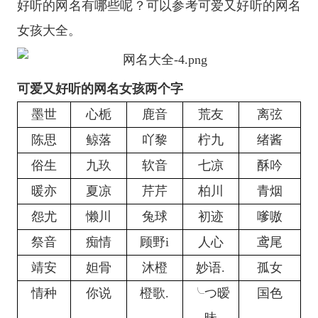
好听的网名有哪些呢？可以参考可爱又好听的网名
女孩大全。
可爱又好听的网名女孩两个字
墨世
心栀
鹿音
荒友
离弦
陈思
鲸落
吖黎
柠九
绪酱
俗生
九玖
软音
七凉
酥吟
暖亦
夏凉
芹芹
柏川
青烟
怨尤
懒川
兔球
初迹
嗲嗷
祭音
痴情
顾野i
人心
鸢尾
靖安
妲骨
沐橙
妙语.
孤女
情种
你说
橙歌.
╰つ暧
国色