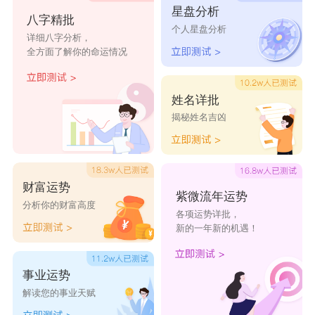
星盘分析
咏雪
孤傲
念卿
难遇
莓森
八字精批
个人星盘分析
详细八字分析，
全方面了解你的命运情况
姓名详批
揭秘姓名吉凶
财富运势
紫微流年运势
分析你的财富高度
各项运势详批，
新的一年新的机遇！
事业运势
解读您的事业天赋