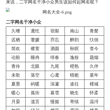
来说，二字网名干净小众男生该如何起网名呢？
二字网名干净小众
久嗜
鸢纥
宿裂
南⼭
青楘
迟栖
蓥媛
乔忘
醉韵
忕佪
简欢
橴萱
酒圆
秋暝
杳今
论盼
睡冉
绯春
逸桉
题烟
青伶
北眼
九尾
橙熟
久伴
未歌
落空
心鸢
晴栀
堇年
夏墨
屿暖
深邃
途往
槿城
暖心
孤街
暮雪
晓生
怀柔
月晏
滥言
慢懿
寄续
温浔