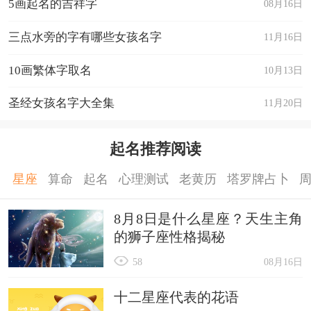
5画起名的吉祥字
08月16日
三点水旁的字有哪些女孩名字
11月16日
10画繁体字取名
10月13日
圣经女孩名字大全集
11月20日
起名推荐阅读
星座
算命
起名
心理测试
老黄历
塔罗牌占卜
8月8日是什么星座？天生主角
的狮子座性格揭秘
58
08月16日
十二星座代表的花语