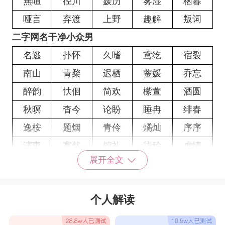
無喧
径川
媛历
雾湿
栖暮
哑言
弃渡
上野
趣解
叛词
二字网名干净小众男
名逃
扑怀
久嗜
鸢纥
宿裂
南山
青楘
迟栖
蓥媛
乔忘
醉韵
忕佪
简欢
橴萱
酒圆
秋暝
杳今
论盼
睡冉
绯春
逸桉
题烟
青伶
燏灿
序序
演衷
宴然
婠礼
柒秴
虐情
展开全文
萘安
西楼
戏言
予卿
心动
格蕾
枕梦
洱海
怪我
花海
个人解读
月光
晚风
负辞
思君
陌森
君逸
铁汁
长衫
歆屿
熄月