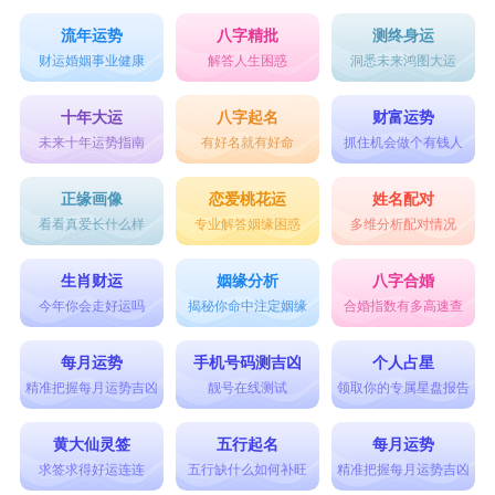
流年运势
八字精批
测终身运
财运婚姻事业健康
解答人生困惑
洞悉未来鸿图大运
十年大运
八字起名
财富运势
未来十年运势指南
有好名就有好命
抓住机会做个有钱人
正缘画像
恋爱桃花运
姓名配对
看看真爱长什么样
专业解答姻缘困惑
多维分析配对情况
生肖财运
姻缘分析
八字合婚
今年你会走好运吗
揭秘你命中注定姻缘
合婚指数有多高速查
每月运势
手机号码测吉凶
个人占星
精准把握每月运势吉凶
靓号在线测试
领取你的专属星盘报告
黄大仙灵签
五行起名
每月运势
求签求得好运连连
五行缺什么如何补旺
精准把握每月运势吉凶