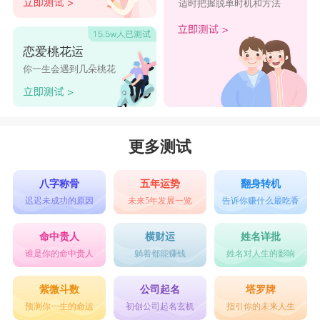
适时把握脱单时机和方法
恋爱桃花运
你一生会遇到几朵桃花
更多测试
八字称骨
五年运势
翻身转机
迟迟未成功的原因
未来5年发展一览
告诉你赚什么最吃香
命中贵人
横财运
姓名详批
谁是你的命中贵人
躺着都能赚钱
姓名对人生的影响
紫微斗数
公司起名
塔罗牌
预测你一生的命运
初创公司起名玄机
指引你的未来人生