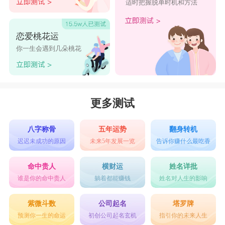
适时把握脱单时机和方法
恋爱桃花运
你一生会遇到几朵桃花
更多测试
八字称骨
五年运势
翻身转机
迟迟未成功的原因
未来5年发展一览
告诉你赚什么最吃香
命中贵人
横财运
姓名详批
谁是你的命中贵人
躺着都能赚钱
姓名对人生的影响
紫微斗数
公司起名
塔罗牌
预测你一生的命运
初创公司起名玄机
指引你的未来人生