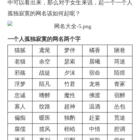
中可以看出来，那么对于女生来说，起一个一个人
孤独寂寞的网名该如何起呢？
一个人孤独寂寞的网名两个字
猫腻
鸢尾
梦伴
橘香
陋巷
老猫
余空
瑟索
晨曦
苘迷
邪殇
战徒
夕沫
宿命
陌煜
浮梦
陌凡
竹君
龙将
青冢
忠诚
嗜醉
魔性
佛渡
宿醉
寡人
纹路
超神
温酒
怂包
偏痴
暖医
独酌
赴宴
荒途
腐儒
揽风
桎峼
中情
腔调