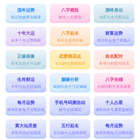
流年运势
八字精批
测终身运
财运婚姻事业健康
解答人生困惑
洞悉未来鸿图大运
十年大运
八字起名
财富运势
未来十年运势指南
有好名就有好命
抓住机会做个有钱人
正缘画像
恋爱桃花运
姓名配对
看看真爱长什么样
专业解答姻缘困惑
多维分析配对情况
生肖财运
姻缘分析
八字合婚
今年你会走好运吗
揭秘你命中注定姻缘
合婚指数有多高速查
每月运势
手机号码测吉凶
个人占星
精准把握每月运势吉凶
靓号在线测试
领取你的专属星盘报告
黄大仙灵签
五行起名
每月运势
求签求得好运连连
五行缺什么如何补旺
精准把握每月运势吉凶