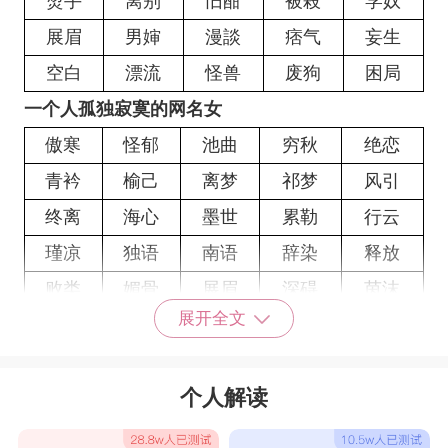
烫手
离别
旧酣
被殺
学奴
展眉
男婶
漫談
痞气
妄生
空白
漂流
怪兽
废狗
困局
一个人孤独寂寞的网名女
傲寒
怪郁
池曲
穷秋
绝恋
青衿
榆己
离梦
祁梦
风引
终离
海心
墨世
累勒
行云
瑾凉
独语
南语
辞染
释放
败类
媚骨
展眉
深碍
茵沫
展开全文
雪鬓
屿楠
凉心
无心
弃夜
孤檠
故我
酒僧
俗趣.
半枫
个人解读
行者
弃夜
婪瘾
今别
凉牧
浮木
沉世
過客
酒糜
信马