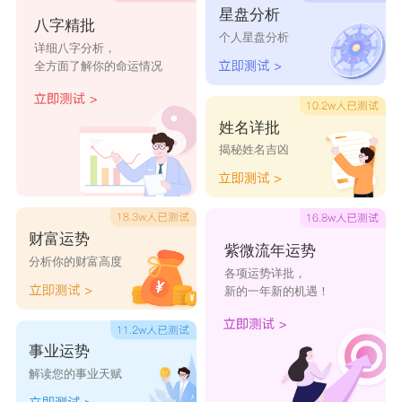
星盘分析
意迟
欤你
空白
乏味.
放鶴.
八字精批
个人星盘分析
详细八字分析，
全方面了解你的命运情况
姓名详批
揭秘姓名吉凶
财富运势
紫微流年运势
分析你的财富高度
各项运势详批，
新的一年新的机遇！
事业运势
解读您的事业天赋