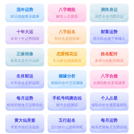
流年运势
八字精批
测终身运
财运婚姻事业健康
解答人生困惑
洞悉未来鸿图大运
十年大运
八字起名
财富运势
未来十年运势指南
有好名就有好命
抓住机会做个有钱人
正缘画像
恋爱桃花运
姓名配对
看看真爱长什么样
专业解答姻缘困惑
多维分析配对情况
生肖财运
姻缘分析
八字合婚
今年你会走好运吗
揭秘你命中注定姻缘
合婚指数有多高速查
每月运势
手机号码测吉凶
个人占星
精准把握每月运势吉凶
靓号在线测试
领取你的专属星盘报告
黄大仙灵签
五行起名
每月运势
求签求得好运连连
五行缺什么如何补旺
精准把握每月运势吉凶