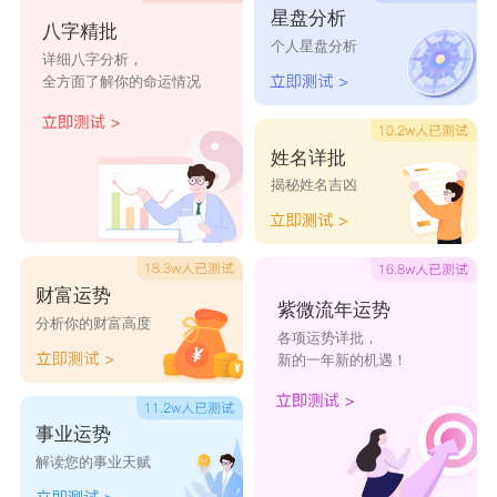
星盘分析
绣羽
莫姬
酒基
邮友
阴霾
八字精批
个人星盘分析
详细八字分析，
鱼芗
浣鸽
南续
凛然
闻枯
全方面了解你的命运情况
毒瘾
猜疑
烟柳
嘤甜
蚀妆
姓名详批
揭秘姓名吉凶
财富运势
紫微流年运势
分析你的财富高度
各项运势详批，
新的一年新的机遇！
事业运势
解读您的事业天赋