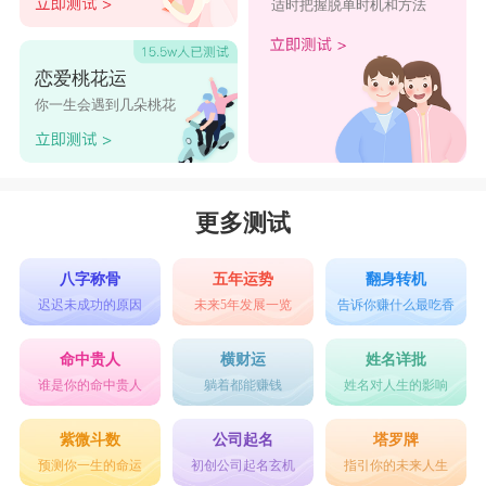
适时把握脱单时机和方法
恋爱桃花运
你一生会遇到几朵桃花
更多测试
八字称骨
五年运势
翻身转机
迟迟未成功的原因
未来5年发展一览
告诉你赚什么最吃香
命中贵人
横财运
姓名详批
谁是你的命中贵人
躺着都能赚钱
姓名对人生的影响
紫微斗数
公司起名
塔罗牌
预测你一生的命运
初创公司起名玄机
指引你的未来人生