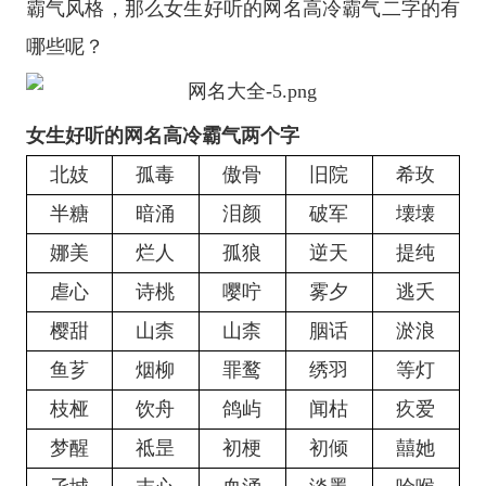
霸气风格，那么女生好听的网名高冷霸气二字的有
哪些呢？
女生好听的网名高冷霸气两个字
北妓
孤毒
傲骨
旧院
希玫
半糖
暗涌
泪颜
破军
壊壊
娜美
烂人
孤狼
逆天
提纯
虐心
诗桃
嘤咛
雾夕
逃夭
樱甜
山柰
山柰
胭话
淤浪
鱼芗
烟柳
罪鹜
绣羽
等灯
枝桠
饮舟
鸽屿
闻枯
疚爱
梦醒
祗昰
初梗
初倾
囍她