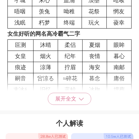
孑城
末心
血涌
淡墨
呛喉
唔咽
羡兔
呦稚
花祭
惘友
浅眠
朽梦
终端
玩火
葰幸
女生好听的网名高冷霸气二字
叵测
沐晴
柔侣
夏烟
眼眸
女皇
烟火
纪年
丧情
暮心
痕迹
涼薄
拧眉
海安
南邮
嗣音
吢涼る
≈碎花
暮念
庸俗
末冰§
旧忆
蓝鲸
冰枷
埋葬
展开全文
傻妞″
空瞳
孤存
初遇
宠命
阴霾
浅眠
朽梦
终端
叵测
个人解读
檬味
云巢
佞臣
疚爱
解语
漫长
娇詞
淤浪
饮舟
服软