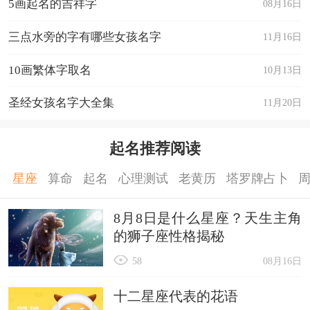
5画起名的吉祥字
08月16日
三点水旁的字有哪些女孩名字
11月16日
10画繁体字取名
10月13日
圣经女孩名字大全集
11月20日
起名推荐阅读
星座
算命
起名
心理测试
老黄历
塔罗牌占卜
8月8日是什么星座？天生主角
的狮子座性格揭秘
58
08月16日
十二星座代表的花语