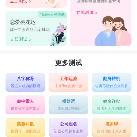
适时把握脱单时机和方法
恋爱桃花运
你一生会遇到几朵桃花
更多测试
八字称骨
五年运势
翻身转机
迟迟未成功的原因
未来5年发展一览
告诉你赚什么最吃香
命中贵人
横财运
姓名详批
谁是你的命中贵人
躺着都能赚钱
姓名对人生的影响
紫微斗数
公司起名
塔罗牌
预测你一生的命运
初创公司起名玄机
指引你的未来人生