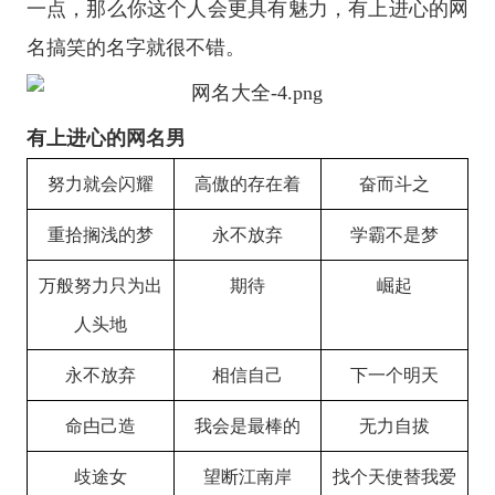
一点，那么你这个人会更具有魅力，有上进心的网
名搞笑的名字就很不错。
有上进心的网名男
努力就会闪耀
高傲的存在着
奋而斗之
重拾搁浅的梦
永不放弃
学霸不是梦
万般努力只为出
期待
崛起
人头地
永不放弃
相信自己
下一个明天
命甴己造
我会是最棒的
无力自拔
歧途女
望断江南岸
找个天使替我爱