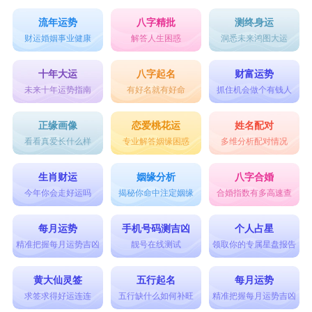
流年运势
八字精批
测终身运
财运婚姻事业健康
解答人生困惑
洞悉未来鸿图大运
十年大运
八字起名
财富运势
未来十年运势指南
有好名就有好命
抓住机会做个有钱人
正缘画像
恋爱桃花运
姓名配对
看看真爱长什么样
专业解答姻缘困惑
多维分析配对情况
生肖财运
姻缘分析
八字合婚
今年你会走好运吗
揭秘你命中注定姻缘
合婚指数有多高速查
每月运势
手机号码测吉凶
个人占星
精准把握每月运势吉凶
靓号在线测试
领取你的专属星盘报告
黄大仙灵签
五行起名
每月运势
求签求得好运连连
五行缺什么如何补旺
精准把握每月运势吉凶