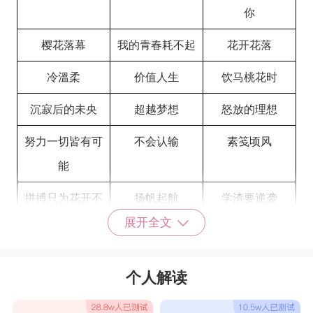
你
樱花落幕
我的青春耗不起
花开花落
冷溫柔
价值人生
饮马桃花时
沉寂后的未央
超越梦想
怒放的理想
努力一切皆有可
不会认输
素笺顷风
能
拼搏只为花开不
扬帆起航
学渣要逆袭
展开全文
败
有上进心的网名搞笑
个人解读
要学会放下
勇敢的
该放
一无所有是打拼
CC化腐朽为神奇
命运我手中