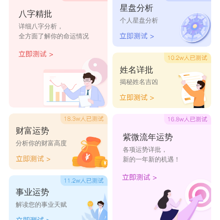
星盘分析
八字精批
的理由
个人星盘分析
详细八字分析，
全方面了解你的命运情况
疯疯癫癫曾经也
微笑向前行
无所的畏惧
辉煌
姓名详批
催微不带悲伤
爱情需要勇气
鬼迷心窍
揭秘姓名吉凶
醉眼不逢人
清听松月
春风十里柔情
倾尽天下倾他心
笑脸赢人脉
梦里江山
财富运势
紫微流年运势
分析你的财富高度
紫竹語嫣
曾经沧海
以云为纸
各项运势详批，
新的一年新的机遇！
耐性与骨气
拼搏奋斗
战胜心魔
一切皆有可能
向上好青年
逆袭学霸
事业运势
解读您的事业天赋
未来只靠自己
要么努力要么死
我会很坚强