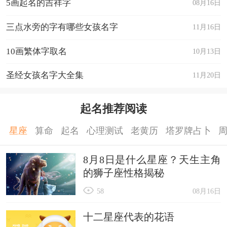
5画起名的吉祥字
08月16日
三点水旁的字有哪些女孩名字
11月16日
10画繁体字取名
10月13日
圣经女孩名字大全集
11月20日
起名推荐阅读
星座
算命
起名
心理测试
老黄历
塔罗牌占卜
8月8日是什么星座？天生主角
的狮子座性格揭秘
58
08月16日
十二星座代表的花语