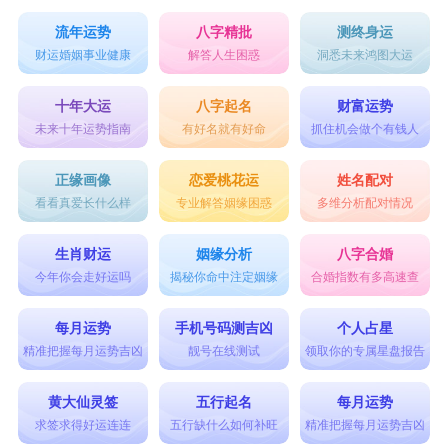
流年运势
八字精批
测终身运
财运婚姻事业健康
解答人生困惑
洞悉未来鸿图大运
十年大运
八字起名
财富运势
未来十年运势指南
有好名就有好命
抓住机会做个有钱人
正缘画像
恋爱桃花运
姓名配对
看看真爱长什么样
专业解答姻缘困惑
多维分析配对情况
生肖财运
姻缘分析
八字合婚
今年你会走好运吗
揭秘你命中注定姻缘
合婚指数有多高速查
每月运势
手机号码测吉凶
个人占星
精准把握每月运势吉凶
靓号在线测试
领取你的专属星盘报告
黄大仙灵签
五行起名
每月运势
求签求得好运连连
五行缺什么如何补旺
精准把握每月运势吉凶