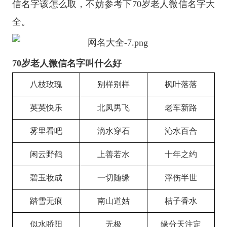
信名字该怎么取，不妨参考下70岁老人微信名字大
全。
70岁老人微信名字叫什么好
八枝玫瑰
别样别样
枫叶落落
英英快乐
北凤男飞
老车新路
雾里看吧
滴水穿石
沁水百合
闲云野鹤
上善若水
十年之约
碧玉妆成
一切随缘
浮伤半世
踏雪无痕
南山道姑
桔子香水
似水骄阳
无极
缘分天注定