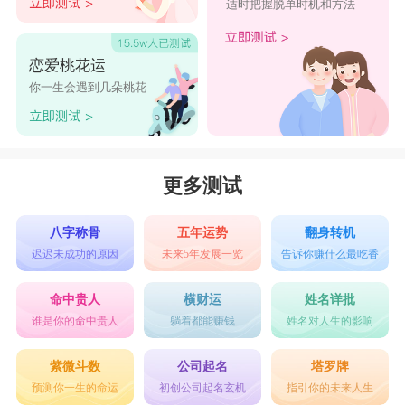
适时把握脱单时机和方法
恋爱桃花运
你一生会遇到几朵桃花
更多测试
八字称骨
五年运势
翻身转机
迟迟未成功的原因
未来5年发展一览
告诉你赚什么最吃香
命中贵人
横财运
姓名详批
谁是你的命中贵人
躺着都能赚钱
姓名对人生的影响
紫微斗数
公司起名
塔罗牌
预测你一生的命运
初创公司起名玄机
指引你的未来人生