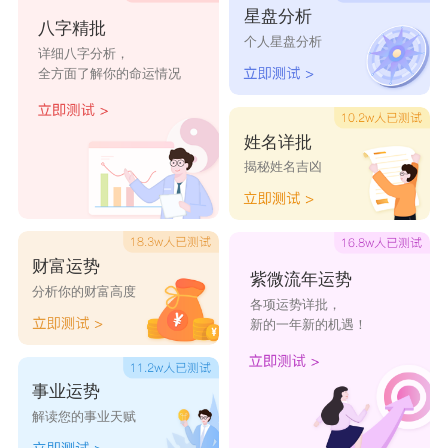
星盘分析
八字精批
泽木漂舟
雨后彩虹
我的原则
个人星盘分析
详细八字分析，
全方面了解你的命运情况
逆境荒野
你别逞强
已风干的迷茫
水样年华
温暖守候依然美
谁是谁的主角
姓名详批
揭秘姓名吉凶
空谷幽幽
山水有情
曾经爱过
微笑无法抹去内
淡忘如思
一笑而过
心忐忑
财富运势
紫微流年运势
分析你的财富高度
各项运势详批，
新的一年新的机遇！
事业运势
解读您的事业天赋