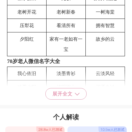
老树开花
老树新春
一树海棠
压犁花
看清所有
拥有智慧
夕阳红
家有一老如有一
故乡的云
宝
70岁老人微信名字大全
我心依旧
淡墨青衫
云淡风轻
独看夕阳
清明雨上
潇洒走过
展开全文
半世琉璃
倒转流年
暗香袭人
守望幸福
空虚扰我
一生何求
个人解读
共同呼吸
到处流浪
冷暖自知