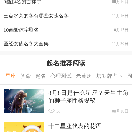
5画起名的吉祥字
08月16日
三点水旁的字有哪些女孩名字
11月16日
10画繁体字取名
10月13日
圣经女孩名字大全集
11月20日
起名推荐阅读
星座
算命
起名
心理测试
老黄历
塔罗牌占卜
8月8日是什么星座？天生主角
的狮子座性格揭秘
58
08月16日
十二星座代表的花语