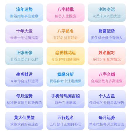
流年运势
八字精批
测终身运
财运婚姻事业健康
解答人生困惑
洞悉未来鸿图大运
十年大运
八字起名
财富运势
未来十年运势指南
有好名就有好命
抓住机会做个有钱人
正缘画像
恋爱桃花运
姓名配对
看看真爱长什么样
专业解答姻缘困惑
多维分析配对情况
生肖财运
姻缘分析
八字合婚
今年你会走好运吗
揭秘你命中注定姻缘
合婚指数有多高速查
每月运势
手机号码测吉凶
个人占星
精准把握每月运势吉凶
靓号在线测试
领取你的专属星盘报告
黄大仙灵签
五行起名
每月运势
求签求得好运连连
五行缺什么如何补旺
精准把握每月运势吉凶