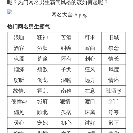
呢？热门网名男生霸气风格的该如何起呢？
热门网名男生霸气
浪咖
狂神
苦酒
可求
旧城
酒客
酒归
纠缠
寄曲
祭念
魂魇
荒途
怀有
刺心
情长
烟涤
颓败
子戈
狂风
风度
窃听
倒戈
深吻
远方
情痞
故情.
霍乱
南稚
在意
孤酒@
硬撑@
城府
狠情.
渡口
余罪.
偏见
顾北
孤痞
沫离
浮夸
暖心
宠她
初心
讨好
殿下