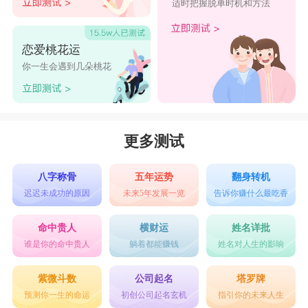
适时把握脱单时机和方法
恋爱桃花运
你一生会遇到几朵桃花
更多测试
八字称骨
五年运势
翻身转机
迟迟未成功的原因
未来5年发展一览
告诉你赚什么最吃香
命中贵人
横财运
姓名详批
谁是你的命中贵人
躺着都能赚钱
姓名对人生的影响
紫微斗数
公司起名
塔罗牌
预测你一生的命运
初创公司起名玄机
指引你的未来人生