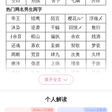
空白
别搅
舍予
七瞒
共你
热门网名男生两字
帝王
猎鹰
陌言
樱花ル”
浮殤〆
沐染
逆袭
千觴
回憶メ
敷衍
∮余音
榣山
偏执
余欢
残酒
还魂
寡欢
妄媚
契歌
梦瓷
两断
荒音
肆九
次奥
久绊
橛洚
傷逝
上病
瑾泉
于故
南枯
玖友
北筏
涩骨
远辰
展开全文
糖囡
钟馗
深哀
没边
污婆
控诉
酒渍
撩拨
酒祭
弃左
个人解读
看透
何必
落叶
妥协
愫暮
无妨
无言
演员
北栀.
陪你