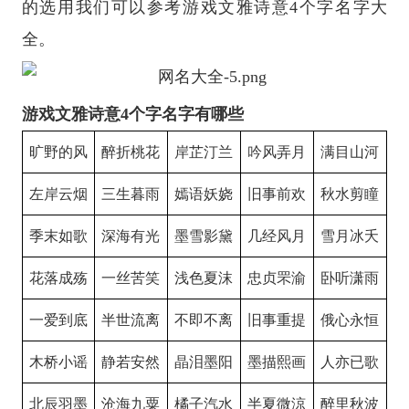
的选用我们可以参考游戏文雅诗意4个字名字大
全。
游戏文雅诗意4个字名字有哪些
旷野的风
醉折桃花
岸芷汀兰
吟风弄月
满目山河
左岸云烟
三生暮雨
嫣语妖娆
旧事前欢
秋水剪瞳
季末如歌
深海有光
墨雪影黛
几经风月
雪月冰夭
花落成殇
一丝苦笑
浅色夏沫
忠贞罘渝
卧听潇雨
一爱到底
半世流离
不即不离
旧事重提
俄心永恒
木桥小谣
静若安然
晶泪墨阳
墨描熙画
人亦已歌
北辰羽墨
沧海九粟
橘子汽水
半夏微涼
醉里秋波