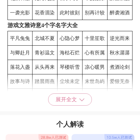
一袭光影
花香洇染
此时彼刻
别再计较
醉袭湘酒
游戏文雅诗意4个字名字大全
平凡兔兔
北城不夏
心隐心梦
十里笙歌
逆光而来
与卿赴月
青衫温文
海枯石烂
心有所属
秋水潺潺
落花入盏
从头再来
琴楼听雪
凉心暖男
煮酒论剑
故事与诗
踏晨雨燕
尘埃未定
末世岛屿
爱狠无奈
末日之城
惊落梧桐
夏日未央
翼羽博心
莫负韶华
展开全文
雨博韵潇
泪染倾城
情歌绕耳
陌上烟雨
删除记忆
个人解读
画地为牢
敢于承担
落墨成花
丽翼星雨
古镇旧梦
耳边呢喃
白衣卿相
面带微笑
淩望夜空
终身不渝