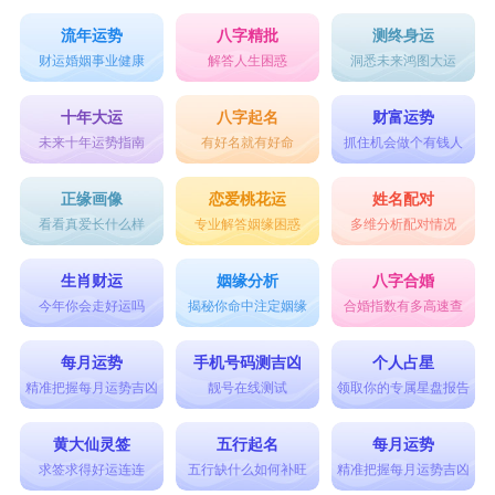
流年运势
八字精批
测终身运
财运婚姻事业健康
解答人生困惑
洞悉未来鸿图大运
十年大运
八字起名
财富运势
未来十年运势指南
有好名就有好命
抓住机会做个有钱人
正缘画像
恋爱桃花运
姓名配对
看看真爱长什么样
专业解答姻缘困惑
多维分析配对情况
生肖财运
姻缘分析
八字合婚
今年你会走好运吗
揭秘你命中注定姻缘
合婚指数有多高速查
每月运势
手机号码测吉凶
个人占星
精准把握每月运势吉凶
靓号在线测试
领取你的专属星盘报告
黄大仙灵签
五行起名
每月运势
求签求得好运连连
五行缺什么如何补旺
精准把握每月运势吉凶