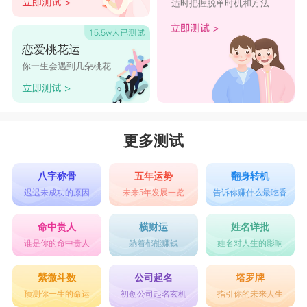
适时把握脱单时机和方法
恋爱桃花运
你一生会遇到几朵桃花
更多测试
八字称骨
五年运势
翻身转机
迟迟未成功的原因
未来5年发展一览
告诉你赚什么最吃香
命中贵人
横财运
姓名详批
谁是你的命中贵人
躺着都能赚钱
姓名对人生的影响
紫微斗数
公司起名
塔罗牌
预测你一生的命运
初创公司起名玄机
指引你的未来人生