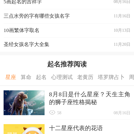
5画起名的吉祥字
08月16日
三点水旁的字有哪些女孩名字
11月16日
10画繁体字取名
10月13日
圣经女孩名字大全集
11月20日
起名推荐阅读
星座
算命
起名
心理测试
老黄历
塔罗牌占卜
8月8日是什么星座？天生主角
的狮子座性格揭秘
58
08月16日
十二星座代表的花语