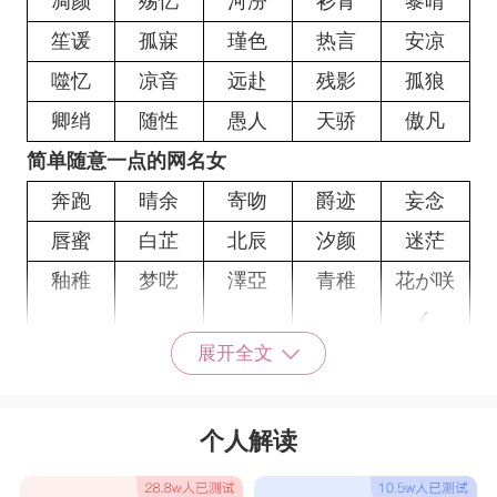
凋颜
殇忆
河汾
衫青
黎晴
笙谖
孤寐
瑾色
热言
安凉
噬忆
凉音
远赴
残影
孤狼
卿绡
随性
愚人
天骄
傲凡
简单随意一点的网名女
奔跑
晴余
寄吻
爵迹
妄念
唇蜜
白芷
北辰
汐颜
迷茫
釉稚
梦呓
澤亞
青稚
花が咲
く
展开全文
宁兮
雲華
又菱
夏末
彼岸ㄨ
茶蘼
北袅
甜吻
心肆
渡我
个人解读
心瞎
旧颜
木夕
浅鸢
梦兮
慕衫
浮浅
鬼魅
余阳
初懵