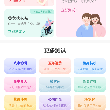
适时把握脱单时机和方法
恋爱桃花运
你一生会遇到几朵桃花
更多测试
八字称骨
五年运势
翻身转机
迟迟未成功的原因
未来5年发展一览
告诉你赚什么最吃香
命中贵人
横财运
姓名详批
谁是你的命中贵人
躺着都能赚钱
姓名对人生的影响
紫微斗数
公司起名
塔罗牌
预测你一生的命运
初创公司起名玄机
指引你的未来人生