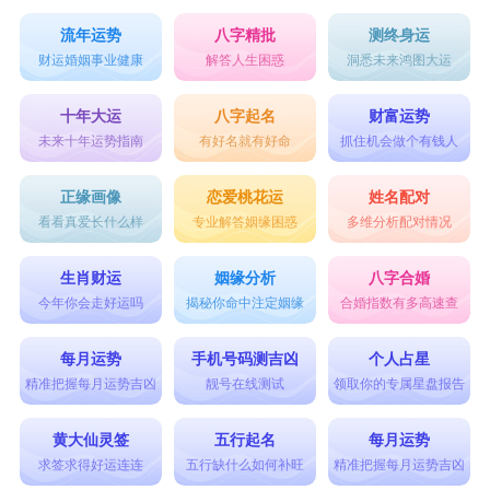
流年运势
八字精批
测终身运
财运婚姻事业健康
解答人生困惑
洞悉未来鸿图大运
十年大运
八字起名
财富运势
未来十年运势指南
有好名就有好命
抓住机会做个有钱人
正缘画像
恋爱桃花运
姓名配对
看看真爱长什么样
专业解答姻缘困惑
多维分析配对情况
生肖财运
姻缘分析
八字合婚
今年你会走好运吗
揭秘你命中注定姻缘
合婚指数有多高速查
每月运势
手机号码测吉凶
个人占星
精准把握每月运势吉凶
靓号在线测试
领取你的专属星盘报告
黄大仙灵签
五行起名
每月运势
求签求得好运连连
五行缺什么如何补旺
精准把握每月运势吉凶