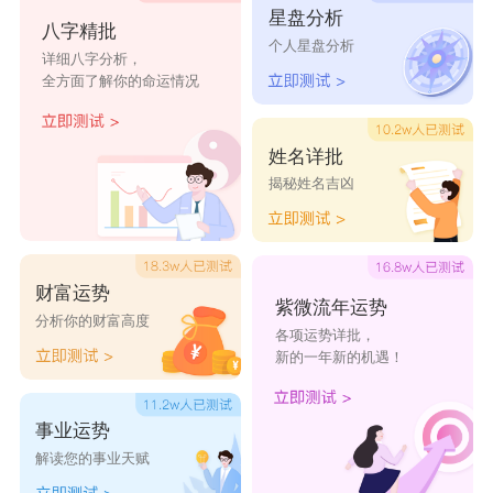
星盘分析
遗忘
初晴
空城
柚苏
醉眼
八字精批
个人星盘分析
详细八字分析，
鱼梓
嘟嘟
小调
虐心
昔年
全方面了解你的命运情况
浅念
南樱
奈奈
逗逗
素念
素玄
鱼梓
无果
安染
浮夸
姓名详批
揭秘姓名吉凶
财富运势
紫微流年运势
分析你的财富高度
各项运势详批，
新的一年新的机遇！
事业运势
解读您的事业天赋