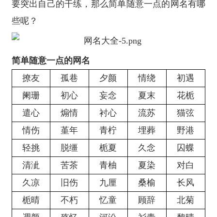
要突出自己的干练，那么简单随意一点的网名有哪
些呢？
简单随意一点的网名
撩友
孤巷
夕颜
情绕
初遇
阑珊
初心
妄念
夏末
花栀
遣心
煽情
衬心
流苏
猫弦
情伤
堇年
青柠
埋葬
野港
轻挑
脱缰
栀夏
久念
囚蝶
清泚
苦茶
青柚
夏染
对白
久凉
旧伤
九厘
桑榆
长风
栀晴
不朽
忆童
顾辞
北菊