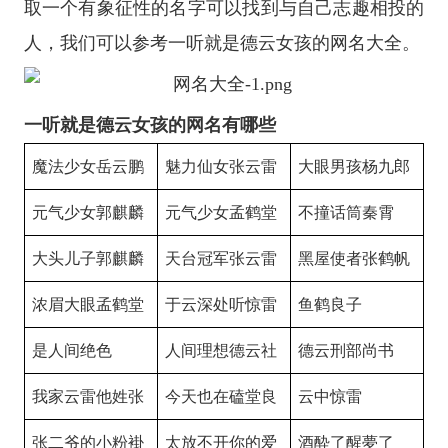
取一个有象征性的名字可以找到与自己志趣相投的
人，我们可以参考一听就是德云女孩的网名大全。
一听就是德云女孩的网名有哪些
魔法少女岳云鹏
魅力仙女张云雷
大眼男孩杨九郎
元气少女郭麒麟
元气少女孟鹤堂
不撞话筒秦霄
大头儿子郭麒麟
天台冠军张云雷
黑屋使者张鹤帆
浓眉大眼孟鹤堂
于云深处听惊雷
鱼鹤良子
是人间绝色
人间理想德云社
德云刑部尚书
我家云雷他姓张
今天也在磕堂良
云中惊雷
张二爷的小粉褂
太放不开你的爱
酒酔了醒夢了