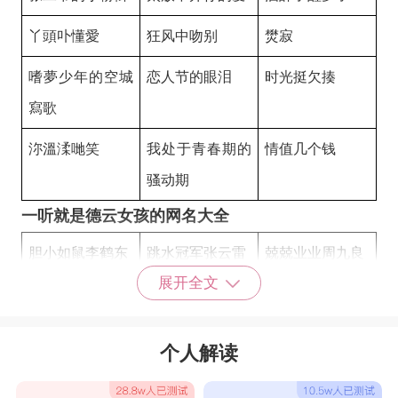
丫頭卟懂愛
狂风中吻别
燓寂
嗜夢少年的空城
恋人节的眼泪
时光挺欠揍
寫歌
沵溫渘哋笑
我处于青春期的
情值几个钱
骚动期
一听就是德云女孩的网名大全
胆小如鼠李鹤东
跳水冠军张云雷
兢兢业业周九良
展开全文
元气少女岳云鹏
魔法仙女岳云鹏
骚骚老猫于大爷
贱贱萌妹岳云鹏
迷人御姐杨九
秃头圣手张九龄
个人解读
周门李氏二十四
人间希望德云社
老秦的崽儿