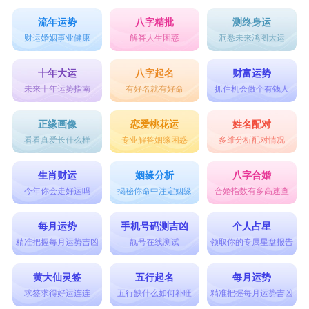
流年运势
八字精批
测终身运
财运婚姻事业健康
解答人生困惑
洞悉未来鸿图大运
十年大运
八字起名
财富运势
未来十年运势指南
有好名就有好命
抓住机会做个有钱人
正缘画像
恋爱桃花运
姓名配对
看看真爱长什么样
专业解答姻缘困惑
多维分析配对情况
生肖财运
姻缘分析
八字合婚
今年你会走好运吗
揭秘你命中注定姻缘
合婚指数有多高速查
每月运势
手机号码测吉凶
个人占星
精准把握每月运势吉凶
靓号在线测试
领取你的专属星盘报告
黄大仙灵签
五行起名
每月运势
求签求得好运连连
五行缺什么如何补旺
精准把握每月运势吉凶