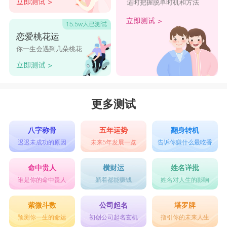
适时把握脱单时机和方法
恋爱桃花运
你一生会遇到几朵桃花
更多测试
八字称骨
五年运势
翻身转机
迟迟未成功的原因
未来5年发展一览
告诉你赚什么最吃香
命中贵人
横财运
姓名详批
谁是你的命中贵人
躺着都能赚钱
姓名对人生的影响
紫微斗数
公司起名
塔罗牌
预测你一生的命运
初创公司起名玄机
指引你的未来人生