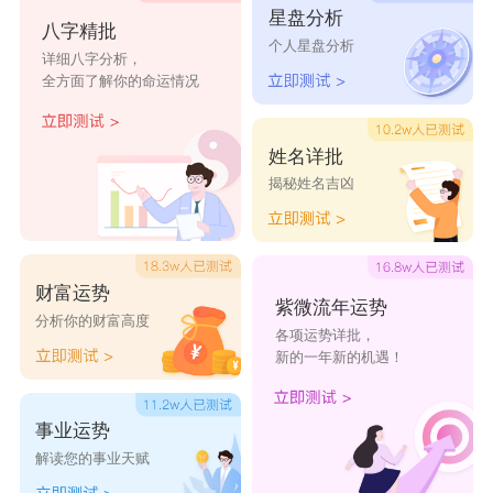
星盘分析
熙华意难平
9龄儿响叮当
不加糖的元元也
八字精批
个人星盘分析
详细八字分析，
很甜
全方面了解你的命运情况
不负熙华
熙待华归
吃掉一个张月亮
姓名详批
你的泪太虚伪
不诉离别苦
爱到深处用脚踹
揭秘姓名吉凶
做你一世红颜
迋孓沉睡埃博拉
病毒
财富运势
伱若離去巴掌扇
酷似伤感旳美
俗世的流年兄弟
紫微流年运势
分析你的财富高度
各项运势详批，
去
有几个
新的一年新的机遇！
事业运势
解读您的事业天赋