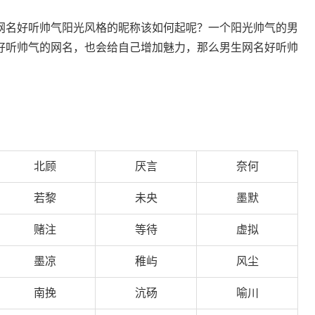
网名好听帅气阳光风格的昵称该如何起呢？一个阳光帅气的男
好听帅气的网名，也会给自己增加魅力，那么男生网名好听帅
北顾
厌言
奈何
若黎
未央
墨默
赌注
等待
虚拟
墨凉
稚屿
风尘
南挽
沆砀
喻川