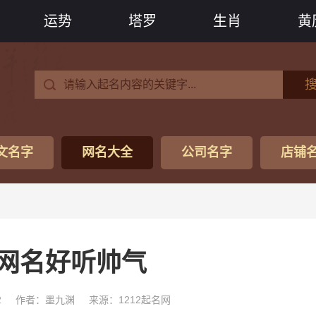
运势
塔罗
生肖
黄
文名字
网名大全
公司名字
店铺
网名好听帅气
2
作者：墨九渊
来源：1212起名网