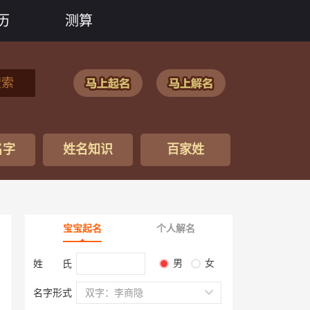
历
测算
搜索
名字
姓名知识
百家姓
宝宝起名
个人解名
男
女
姓 氏
名字形式
双字：李商隐