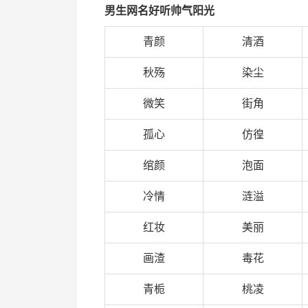
男生网名好听帅气阳光
青颜
清酒
秋殇
染尘
微笑
街角
孤心
仿徨
绾颜
泡面
冷情
涟溢
红妆
美丽
画渣
毒花
青栀
桃凌