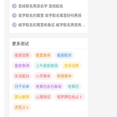
8
圣经取名男孩名字 圣经起名
9
奕字取名的寓意 奕字取名寓意好吗男孩
10
峻字取名的寓意和象征 峻字取名男孩有寓意
更多测试
星座运势
星盘查询
星座配对
星座查询
上升星座查询
生肖运势
生肖配对
八字算命
称骨算命
日干论命
老黄历吉日查询
老黄历
周公解梦
心理测试
塔罗牌在线占卜
灵签占卜