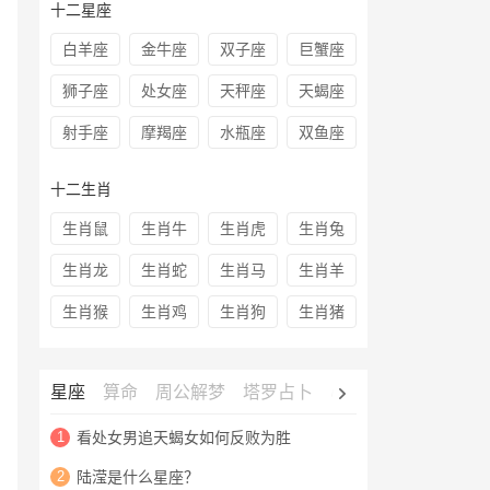
十二星座
白羊座
金牛座
双子座
巨蟹座
狮子座
处女座
天秤座
天蝎座
射手座
摩羯座
水瓶座
双鱼座
十二生肖
生肖鼠
生肖牛
生肖虎
生肖兔
生肖龙
生肖蛇
生肖马
生肖羊
生肖猴
生肖鸡
生肖狗
生肖猪
星座
算命
周公解梦
塔罗占卜
心理测试
老黄历
1
看处女男追天蝎女如何反败为胜
2
陆滢是什么星座？