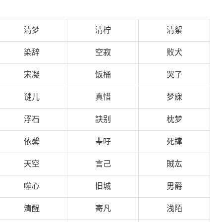
清梦
清柠
清絮
染辞
空寂
败犬
宋凝
饭桶
哭了
谜儿
真惜
梦寐
浮石
訣别
枕梦
依馨
辈吇
死撑
天空
言己
賊厷
噬心
旧城
男爵
清醒
寄凡
浅陌