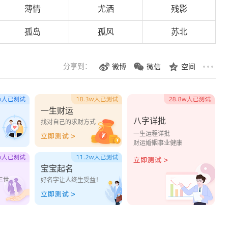
薄情
尤洒
残影
孤岛
孤风
苏北
分享到：
微博
微信
空间
一生财运
八字详批
？
找对自己的求财方式
一生运程详批
财运婚姻事业健康
宝宝起名
三世
好名字让人终生受益！