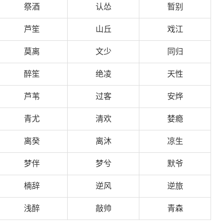
祭酒
认怂
暂别
芦笙
山丘
戏江
莫离
文少
同归
醉笙
绝凌
天性
芦苇
过客
安烨
青尤
清欢
婪瘾
离癸
离沐
凉生
梦伴
梦兮
默爷
楠辞
逆风
逆旅
浅醉
敲帅
青森