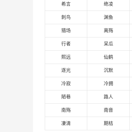
希言
绝凌
刺鸟
渊鱼
猎场
离殇
行者
呆瓜
熙远
仙鹤
逐光
沉默
冷寂
冷拥
陋巷
路人
南殇
南音
凄清
期桔