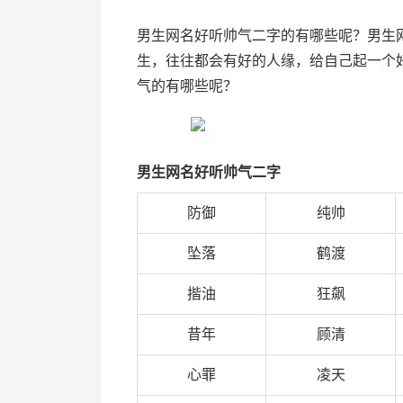
男生网名好听帅气二字的有哪些呢？男生
生，往往都会有好的人缘，给自己起一个
气的有哪些呢？
男生网名好听帅气二字
防御
纯帅
坠落
鹤渡
揩油
狂飙
昔年
顾清
心罪
凌天