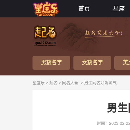
首页
星座
男孩名字
女孩名字
英
星座乐 >
起名
>
网名大全
> 男生网名好听帅气
男生
时间：2023-02-2