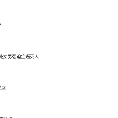
？
处女男强迫症逼死人！
星座