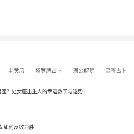
老黄历
塔罗牌占卜
周公解梦
灵签占卜
么星座？处女座出生人的幸运数字与运势
女如何反败为胜