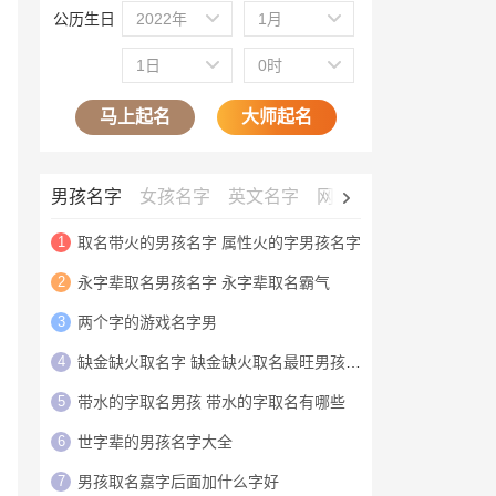
公历生日
2022年
1月
1日
0时
马上起名
大师起名
男孩名字
女孩名字
英文名字
网名大全
公司名字
1
取名带火的男孩名字 属性火的字男孩名字
2
永字辈取名男孩名字 永字辈取名霸气
3
两个字的游戏名字男
4
缺金缺火取名字 缺金缺火取名最旺男孩名字
5
带水的字取名男孩 带水的字取名有哪些
6
世字辈的男孩名字大全
7
男孩取名嘉字后面加什么字好