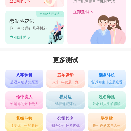
适时把握脱单时机和方法
恋爱桃花运
你一生会遇到几朵桃花
更多测试
八字称骨
五年运势
翻身转机
迟迟未成功的原因
未来5年发展一览
告诉你赚什么最吃香
命中贵人
横财运
姓名详批
谁是你的命中贵人
躺着都能赚钱
姓名对人生的影响
紫微斗数
公司起名
塔罗牌
预测你一生的命运
初创公司起名玄机
指引你的未来人生