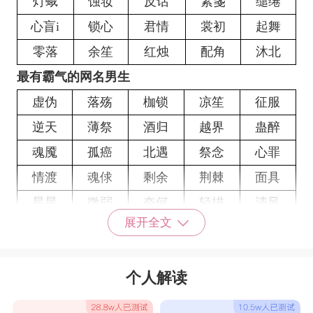
灯蛾
蚀妆
反话
素箋
缱绻
心盲i
锁心
君情
裳初
起舞
零落
余笙
红烛
配角
沐北
最有霸气的网名男生
虚伪
落殇
枷锁
凉笙
征服
逆天
薄祭
酒归
越界
蛊醉
魂魇
孤癌
北遇
祭念
心罪
情渡
魂俅
剩余
荆棘
面具
星星
微弱
奈何
轻描
清风
展开全文
冷琴
旧巷*
花留
心劫
▎淡然
将忘
ミ微凉
葬心
风掠
生疏
个人解读
心澈
傲骨
囚我
终老
忘川
百杀
初拥
鸢浅
孤人
淡陌