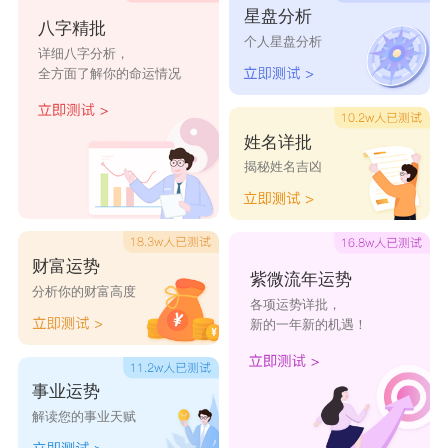
星盘分析
逆天
孤舟
深交
轩辕
狂野
八字精批
个人星盘分析
详细八字分析，
罪人
猫腻
鸢尾
梦伴
橘香
全方面了解你的命运情况
陋巷
老猫
余空
瑟索
晨曦
苘迷
邪殇
战徒
夕沫
宿命
姓名详批
陌煜
浮梦
陌凡
竹君
龙将
揭秘姓名吉凶
财富运势
紫微流年运势
分析你的财富高度
各项运势详批，
新的一年新的机遇！
事业运势
解读您的事业天赋