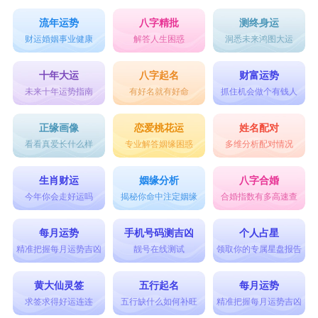
流年运势
八字精批
测终身运
财运婚姻事业健康
解答人生困惑
洞悉未来鸿图大运
十年大运
八字起名
财富运势
未来十年运势指南
有好名就有好命
抓住机会做个有钱人
正缘画像
恋爱桃花运
姓名配对
看看真爱长什么样
专业解答姻缘困惑
多维分析配对情况
生肖财运
姻缘分析
八字合婚
今年你会走好运吗
揭秘你命中注定姻缘
合婚指数有多高速查
每月运势
手机号码测吉凶
个人占星
精准把握每月运势吉凶
靓号在线测试
领取你的专属星盘报告
黄大仙灵签
五行起名
每月运势
求签求得好运连连
五行缺什么如何补旺
精准把握每月运势吉凶