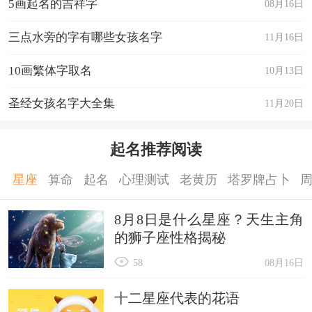
5画起名的吉祥字
08月16日
三点水旁的字有哪些女孩名字
11月16日
10画繁体字取名
10月13日
圣经女孩名字大全集
11月20日
起名推荐阅读
星座
算命
起名
心理测试
老黄历
塔罗牌占卜
8月8日是什么星座？天生主角
的狮子座性格揭秘
58
08月16日
十二星座代表的花语