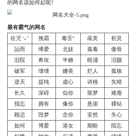
的网名该如何起呢?
最有霸气的网名
佐児↘"
挽霜
毒舌°
蓶羙
初見
訕而
缚爱
北妓
孤毒
傲骨
旧院
希玫
半糖
暗涌
泪颜
破军
壊壊
娜美
烂人
孤狼
逆天
提纯
虐心
诗桃
失晴
长久
深碍
似你
噩梦
难瘦
指忘
拥有
像你
悬崖
裸钻
顾忌
毁梦
念你
安然
失心
如何
博爱
港女
期盼
陌忘