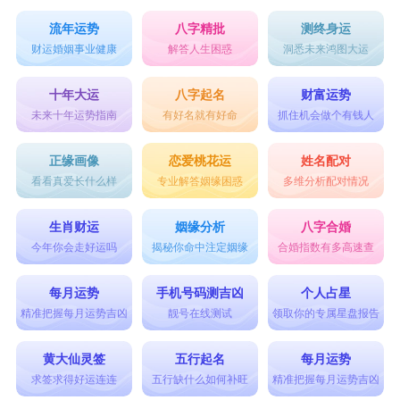
流年运势
八字精批
测终身运
财运婚姻事业健康
解答人生困惑
洞悉未来鸿图大运
十年大运
八字起名
财富运势
未来十年运势指南
有好名就有好命
抓住机会做个有钱人
正缘画像
恋爱桃花运
姓名配对
看看真爱长什么样
专业解答姻缘困惑
多维分析配对情况
生肖财运
姻缘分析
八字合婚
今年你会走好运吗
揭秘你命中注定姻缘
合婚指数有多高速查
每月运势
手机号码测吉凶
个人占星
精准把握每月运势吉凶
靓号在线测试
领取你的专属星盘报告
黄大仙灵签
五行起名
每月运势
求签求得好运连连
五行缺什么如何补旺
精准把握每月运势吉凶