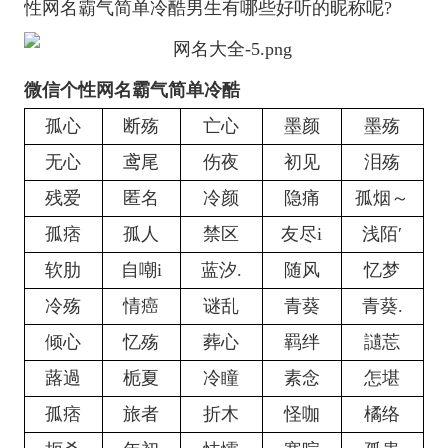
性网名霸气简单冷酷男生有哪些好听的昵称呢?
微信个性网名霸气简单冷酷
孤心
断殇
亡心
墨颜
墨殇
无心
鸢尾
伤夜
初见
泪殇
残爱
匿名
冷颜
隐痛
孤烟～
孤痞
孤人
禁区
友尽i
浅陌′
软肋
自嘲i
蓝汐.
随风
忆梦
冷殇
情癌
谜乱
青葵
青葵.
倾心
忆殇
葬心
羁绊
讉莣
蕗過
栀夏
冷瞳
素念
怎堪
孤痞
旅者
折木
怪咖
橘络