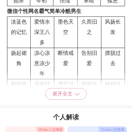
扼杀
年初
怯懦
寒暄
孤患
微信个性网名霸气简单冷酷男生
淡蓝色
爱情水
墨色天
久而旧
风扬长
的记忆
深王八
空
之
发
多
扬起裙
凉心凉
断情戒
告别旧
摆脱过
角
意凉少
爱
爱
去
年
和你告
没有过
遗忘过
停留过
种种过
展开全文
别
去
去
去
去
浅忆旧
怀念の
回忆里
把回忆
听风说
时光
过去
的人
锁好
过去
个人解读
遗失的
过去式
倾听寂
戒浮戒
暖暖的