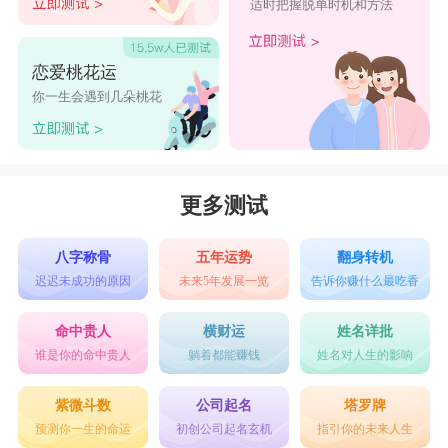
适时把握脱单时机和方法
恋爱桃花运
你一生会遇到几朵桃花
更多测试
八字称骨
五年运势
翻身转机
迟迟未成功的原因
未来5年发展一览
告诉你赚什么最吃香
命中贵人
横财运
姓名详批
谁是你的命中贵人
躺着都能赚钱
姓名对人生的影响
紫微斗数
公司起名
塔罗牌
预测你一生的命运
初创公司起名玄机
指引你的未来人生