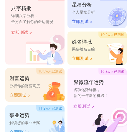
美好
的爱
寞
躁
太阳
星盘分析
八字精批
个人星盘分析
淡蓝色
爱情水
墨色天
久而旧
风扬长
详细八字分析，
全方面了解你的命运情况
的记忆
深王八
空
之
发
多
姓名详批
扬起裙
凉心凉
断情戒
一院丁
旧言蚀
揭秘姓名吉凶
角
意凉少
爱
香雪
心
年
杀掉过
为将来
嘴角上
风的告
相忘于
财富运势
紫微流年运势
分析你的财富高度
去
而努力
扬
别曲
世
各项运势详批，
新的一年新的机遇！
一路向
加油少
没有过
还有明
遗忘过
前
年
去
天
去
事业运势
向前进
不忘初
为未来
成了回
过去的
解读您的事业天赋
心
付出
忆
记忆