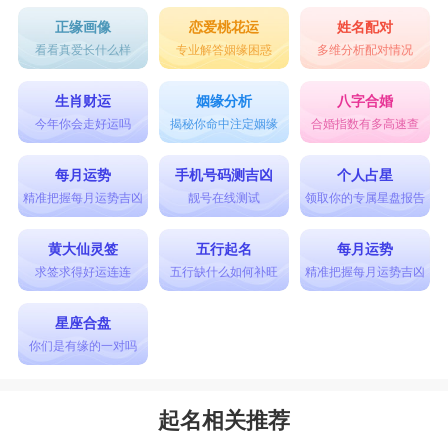
正缘画像
恋爱桃花运
姓名配对
看看真爱长什么样
专业解答姻缘困惑
多维分析配对情况
生肖财运
姻缘分析
八字合婚
今年你会走好运吗
揭秘你命中注定姻缘
合婚指数有多高速查
每月运势
手机号码测吉凶
个人占星
精准把握每月运势吉凶
靓号在线测试
领取你的专属星盘报告
黄大仙灵签
五行起名
每月运势
求签求得好运连连
五行缺什么如何补旺
精准把握每月运势吉凶
星座合盘
你们是有缘的一对吗
起名相关推荐