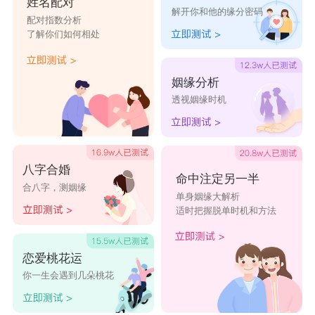
姓名配对
解开你和他的缘分密码
配对指数分析
了解你们如何相处
姻缘分析
透视姻缘时机
八字合婚
命中注定另一半
合八字，测姻缘
单身姻缘大解析
适时把握脱单时机和方法
恋爱桃花运
你一生会遇到几朵桃花