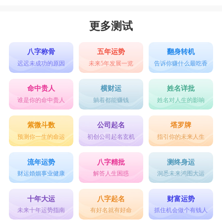
更多测试
八字称骨
五年运势
翻身转机
迟迟未成功的原因
未来5年发展一览
告诉你赚什么最吃香
命中贵人
横财运
姓名详批
谁是你的命中贵人
躺着都能赚钱
姓名对人生的影响
紫微斗数
公司起名
塔罗牌
预测你一生的命运
初创公司起名玄机
指引你的未来人生
流年运势
八字精批
测终身运
财运婚姻事业健康
解答人生困惑
洞悉未来鸿图大运
十年大运
八字起名
财富运势
未来十年运势指南
有好名就有好命
抓住机会做个有钱人