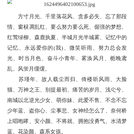
方寸月光、千里落花风、贪多必失、忘了那段
情、窗棂凋乱红、要么努力要么死、倔强的梦想、
红莺绿柳、森鹿执夏、半城月光半城雾、记忆中的
记忆、永远爱你的(我)、微笑听雨、努力总会发
光、时当月色、奋斗小青年、雾涣风月、栀晚鸢
乱、风蛍月缓缓。
苏瑾年、故人载尘而归、倚楼听风雨、大脸
猫、万神之王、别提最初、痛苦的岁月、浅尐兮、
南城以北逆光少女、萌你妹、此爱不售、不念不忘
少年蓝、盗你心、尘事悲、女神经怎么了、奈何桥
上唱咆哮、安小颜、不将就、拥抱没勇气、水清梦
蓝、花染颜、森系女孩。