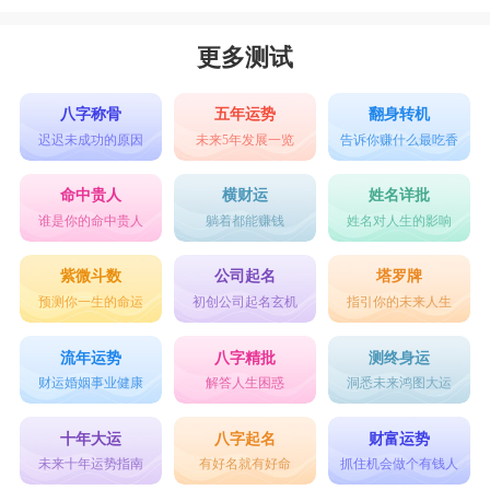
更多测试
八字称骨
五年运势
翻身转机
迟迟未成功的原因
未来5年发展一览
告诉你赚什么最吃香
命中贵人
横财运
姓名详批
谁是你的命中贵人
躺着都能赚钱
姓名对人生的影响
紫微斗数
公司起名
塔罗牌
预测你一生的命运
初创公司起名玄机
指引你的未来人生
流年运势
八字精批
测终身运
财运婚姻事业健康
解答人生困惑
洞悉未来鸿图大运
十年大运
八字起名
财富运势
未来十年运势指南
有好名就有好命
抓住机会做个有钱人