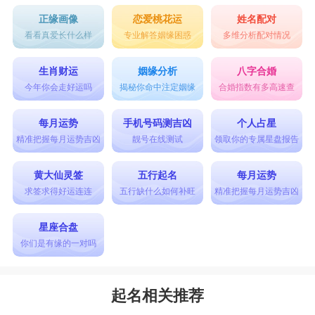
正缘画像
恋爱桃花运
姓名配对
看看真爱长什么样
专业解答姻缘困惑
多维分析配对情况
生肖财运
姻缘分析
八字合婚
今年你会走好运吗
揭秘你命中注定姻缘
合婚指数有多高速查
每月运势
手机号码测吉凶
个人占星
精准把握每月运势吉凶
靓号在线测试
领取你的专属星盘报告
黄大仙灵签
五行起名
每月运势
求签求得好运连连
五行缺什么如何补旺
精准把握每月运势吉凶
星座合盘
你们是有缘的一对吗
起名相关推荐