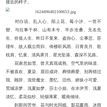
接近的样子。
对白说、乱人心、陌上花、莓小汐、一世不
變、与往事干杯、山有木兮、半步沧桑、无名先
生、价值人生、昨日不复来、盗你心、尘事悲、苏
瑾年、故人载尘而归、倚楼听风雨、日青良月、歌
枕肩、忆童、清风霁月、星光坠落、森深不见路。
花谢忽如雪、曾天真现成熟、空气里的味道、
不被喜欢、夏染、眉目成诗、葬情葬爱、别再错过
我、顾辞、混世魔女、墨忆、旧伤、娇纵小可爱、
荒城凉梦、浅夏如梦、莎士小姐、在水伊芳、浅夏
淡忆、柔花似纱、轻烟薄雾、暖南倾绿。
刹那间芳华、花与时光同眠、梨花薰雨、冰雨