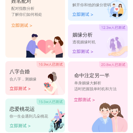
姓名配对
解开你和他的缘分密码
配对指数分析
了解你们如何相处
姻缘分析
透视姻缘时机
八字合婚
命中注定另一半
合八字，测姻缘
单身姻缘大解析
适时把握脱单时机和方法
恋爱桃花运
你一生会遇到几朵桃花