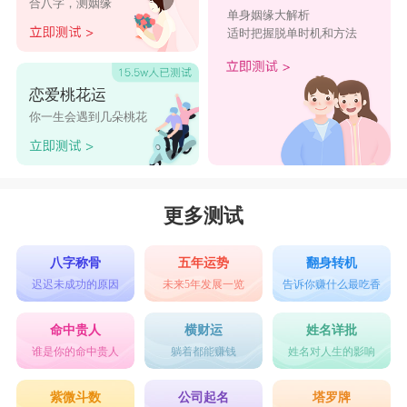
合八字，测姻缘
单身姻缘大解析
适时把握脱单时机和方法
恋爱桃花运
你一生会遇到几朵桃花
更多测试
八字称骨
五年运势
翻身转机
迟迟未成功的原因
未来5年发展一览
告诉你赚什么最吃香
命中贵人
横财运
姓名详批
谁是你的命中贵人
躺着都能赚钱
姓名对人生的影响
紫微斗数
公司起名
塔罗牌