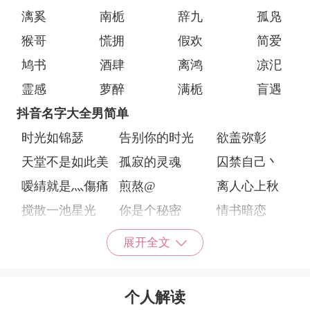
漓奚
南栀
辞九
孤凫
猴哥
慌拥
假欢
简爱
鸠书
酒肆
离鸿
凉汜
霊感
萝醉
满栀
盲遇
抖音名字大全男简单
时光如锦瑟
告别你的时光
欲盖弥彰
天堂不是如此美
孤寂的灵魂
囚禁自己丶
嗳綪就是灬傷痛
煎熬@
离人心上秋
搅散一池星光
你是个秘密
情书暗恋
拥抱着你
只为你倾心
山野悄寂
展开全文
陷入暮色
伊人笑
暗恋的哑剧
时光恋人
暗恋最省钱
第一初恋
个人解读
下雨天我好想你
情绪丶洒落一地
悲伤