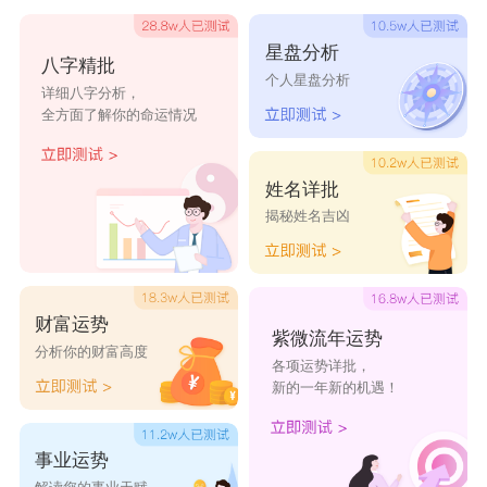
思念如潮水
薯片味的香蕉
呈伤
星盘分析
八字精批
独孤
病蛹
无人岛
个人星盘分析
详细八字分析，
冷雨夜.
久话离人
以身试爱
全方面了解你的命运情况
梦悔匆匆
满心苍凉
笑衬心酸
姓名详批
揭秘姓名吉凶
财富运势
紫微流年运势
分析你的财富高度
各项运势详批，
新的一年新的机遇！
事业运势