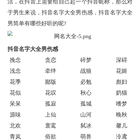
活，在抖音上需要给自己起一个抖音昵称，那么对
于男生来说，抖音名字大全男伤感，抖音名字大全
男简单有哪些好听的呢?
抖音名字大全男伤感
挽念
贪恋
碎梦
深碍
浅念
牵绊
战狼
花姬
花季
鄙版
必勉
彪妇
花似
花叹
秋心
奶猫
呆呆
孤寂
孤城
嗜梦
源味
上仙
山河
晚秋
北欢
寰鸾
弑冰
馨儿
青岚
俗欲
萌兽
泠鸢