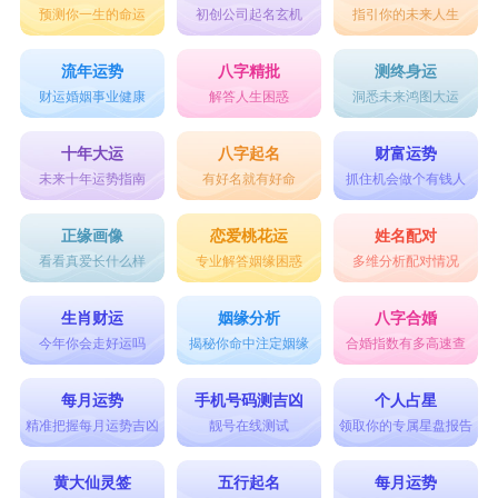
预测你一生的命运
初创公司起名玄机
指引你的未来人生
流年运势
八字精批
测终身运
财运婚姻事业健康
解答人生困惑
洞悉未来鸿图大运
十年大运
八字起名
财富运势
未来十年运势指南
有好名就有好命
抓住机会做个有钱人
正缘画像
恋爱桃花运
姓名配对
看看真爱长什么样
专业解答姻缘困惑
多维分析配对情况
生肖财运
姻缘分析
八字合婚
今年你会走好运吗
揭秘你命中注定姻缘
合婚指数有多高速查
每月运势
手机号码测吉凶
个人占星
精准把握每月运势吉凶
靓号在线测试
领取你的专属星盘报告
黄大仙灵签
五行起名
每月运势