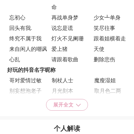
命
忘初心
再战单身梦
少女┻单身
回头有我.
说忘是谎
笑尽往事
终究不属于我
灯火不见阑珊
跟着姐横着走
来自闲人的嘲讽
爱上猪
天使
心乱
请跟着歌曲
删除悲伤
好玩的抖音名字昵称
哥对爱情过敏
制杖人士
魔瘦湿姐
别妄想泡老子
月光刻本
取月色二两
夹心糯米团
给糖就不闹
绿茶幻想
展开全文
于泥啵啵茶
就宋脑白金
长了一脸美人痣
大型婚恋交友群
没有胸就不要凶
流氓协会会长
个人解读
龚虾米
龚主病患者
你在薛一遍