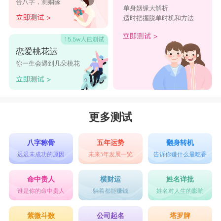
合八字，测姻缘
单身姻缘大解析
适时把握脱单时机和方法
恋爱桃花运
你一生会遇到几朵桃花
更多测试
八字称骨
五年运势
翻身转机
迟迟未成功的原因
未来5年发展一览
告诉你赚什么最吃香
命中贵人
横财运
姓名详批
谁是你的命中贵人
躺着都能赚钱
姓名对人生的影响
紫微斗数
公司起名
塔罗牌