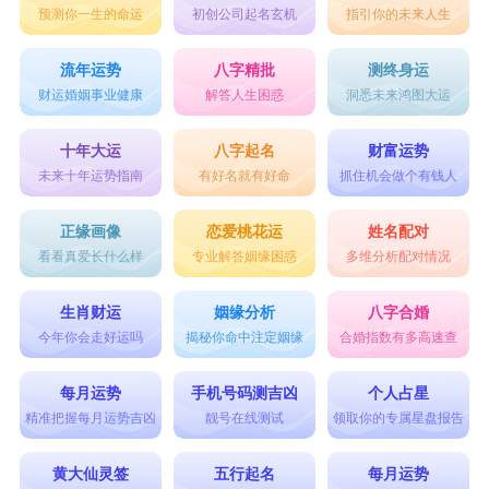
预测你一生的命运
初创公司起名玄机
指引你的未来人生
流年运势
八字精批
测终身运
财运婚姻事业健康
解答人生困惑
洞悉未来鸿图大运
十年大运
八字起名
财富运势
未来十年运势指南
有好名就有好命
抓住机会做个有钱人
正缘画像
恋爱桃花运
姓名配对
看看真爱长什么样
专业解答姻缘困惑
多维分析配对情况
生肖财运
姻缘分析
八字合婚
今年你会走好运吗
揭秘你命中注定姻缘
合婚指数有多高速查
每月运势
手机号码测吉凶
个人占星
精准把握每月运势吉凶
靓号在线测试
领取你的专属星盘报告
黄大仙灵签
五行起名
每月运势