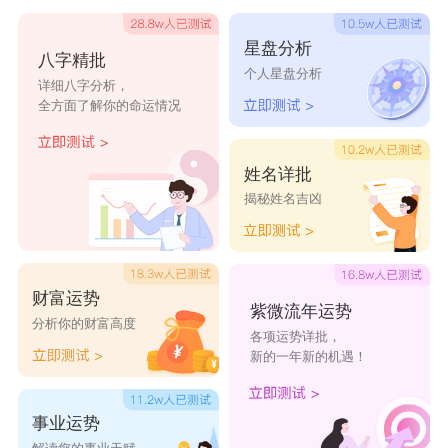
祁思妙想
左右围男
葛这干哈呐
星盘分析
八字精批
余香肉丝没有鱼
吴辈当自强
小马宝莉
个人星盘分析
详细八字分析，
龟心似贱
万能娇
涌拳相报
全方面了解你的命运情况
贱死不救
烟烟一吸
B上梁山
花钱月下
砖为你留
撸至呻
姓名详批
揭秘姓名吉凶
财富运势
紫微流年运势
分析你的财富高度
各项运势详批，
新的一年新的机遇！
事业运势