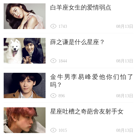
白羊座女生的爱情弱点
1743
08月13日
薛之谦是什么星座？
1844
08月13日
金牛男李易峰爱他你们怕了
吗？
896
08月13日
星座吐槽之奇葩舍友射手女
1015
08月13日