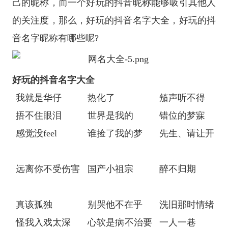
己的昵称，而一个好玩的抖音昵称能够吸引其他人
的关注度，那么，好玩的抖音名字大全，好玩的抖
音名字昵称有哪些呢?
好玩的抖音名字大全
我就是华仔
热化了
笳声听不得
捂不住眼泪
世界是我的
错位的梦寐
感觉没feel
谁捡了我的梦
先生、请让开
远离你不受伤害
国产小祖宗
醉不归期
真该孤独
别哭他不在乎
洗旧那时情绪
怪我入戏太深
心软是病不治要
一人一巷