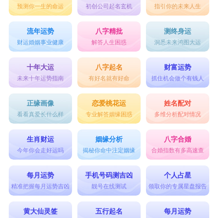
预测你一生的命运
初创公司起名玄机
指引你的未来人生
7. 星海游侠
8. 黑暗骑士
流年运势
八字精批
测终身运
财运婚姻事业健康
解答人生困惑
洞悉未来鸿图大运
9. 极速飞翔
10. 冷月孤星
十年大运
八字起名
财富运势
未来十年运势指南
有好名就有好命
抓住机会做个有钱人
11. 独行侠客
12. 蓝色幻想
正缘画像
恋爱桃花运
姓名配对
看看真爱长什么样
专业解答姻缘困惑
多维分析配对情况
13. 银河旅人
14. 风暴之眼
生肖财运
姻缘分析
八字合婚
15. 梦境行者
今年你会走好运吗
揭秘你命中注定姻缘
合婚指数有多高速查
16. 流云逐月
每月运势
手机号码测吉凶
个人占星
17. 静水深流
精准把握每月运势吉凶
靓号在线测试
领取你的专属星盘报告
18. 心海航者
黄大仙灵签
五行起名
每月运势