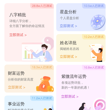
8、单身贵宾狗
9、敬情
星盘分析
八字精批
个人星盘分析
10、梦里梦他
详细八字分析，
全方面了解你的命运情况
11、未来富二代他爹
12、早该放手
姓名详批
13、数到三变暖男
揭秘姓名吉凶
14、不必太在乎你
15、浪漫主義
16、“从头开始”
财富运势
紫微流年运势
17、永远不见的再见
分析你的财富高度
各项运势详批，
18、香蕉你个不呐呐
新的一年新的机遇！
19、你只能属于我╯
事业运势
20、你咬我啊