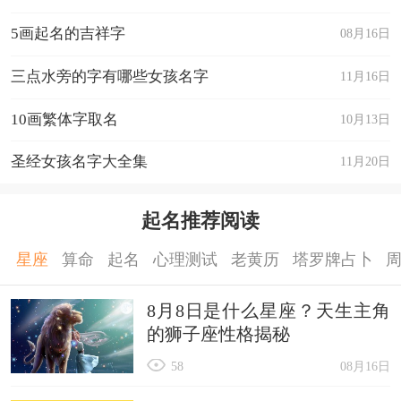
32. 穿云箭
5画起名的吉祥字
08月16日
33. 雷电之神
34. 默读时光
三点水旁的字有哪些女孩名字
11月16日
35. 灵魂画师
10画繁体字取名
10月13日
36. 时空漫游
圣经女孩名字大全集
11月20日
37. 寒冰指尖
38. 暗影流浪
起名推荐阅读
39. 紫电清霜
40. 风华绝代
星座
算命
起名
心理测试
老黄历
塔罗牌占卜
41. 暮色苍穹
8月8日是什么星座？天生主角
42. 火山之息
的狮子座性格揭秘
43. 碎星寒夜
58
08月16日
44. 铁血战士