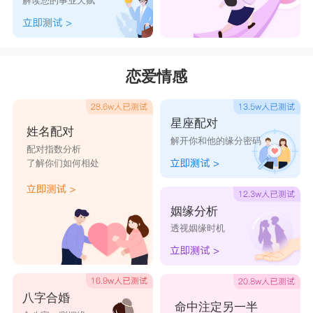
解读您的事业天赋
21、过期易拉罐青口十
22、天赋异禀
23、赐我绝情罪
恋爱情感
微信昵称什么名字好
1、轮回少年
星座配对
姓名配对
2、甜宠
解开你和他的缘分密码
配对指数分析
3、清歌不尽
了解你们如何相处
4、福大運好
5、你好仙哦
姻缘分析
透视姻缘时机
6、洒脱做人
7、别话春秋
8、灵魂有趣
八字合婚
9、陈年美酒
命中注定另一半