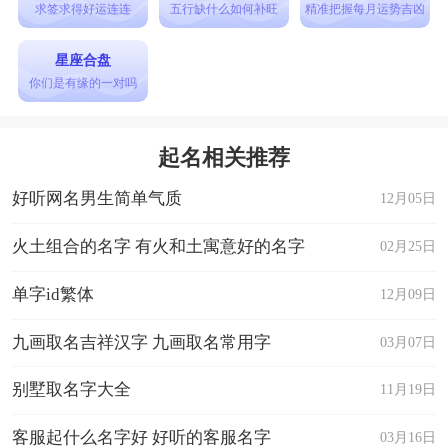
19. 影子战士
求签求得好运连连
五行缺什么如何补旺
精准把握每月运势吉凶
20. 雪域狼王
星座合盘
21. 猎鹰眼
你们是有缘的一对吗
22. 火焰使者
23. 森林之子
起名相关推荐
24. 寒冰之触
好听网名男生简单气质
12月05日
25. 玄夜幽灵
26. 风中追风
火土组合的名字 有火和土寓意好的名字
02月25日
27. 星辰大海
单字id繁体
12月09日
28. 暗夜幻影
九画取名吉祥汉字 九画取名常用字
03月07日
29. 极光探索者
30. 沙漠之狐
别墅取名字大全
11月19日
31. 梦回旅人
客服起什么名字好 好听的客服名字
03月16日