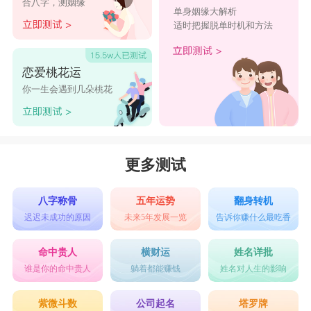
合八字，测姻缘
单身姻缘大解析
10、 狗王@
适时把握脱单时机和方法
11、 落跑橘子
12、 周杰佗
恋爱桃花运
13、 变形钢筋
你一生会遇到几朵桃花
14、 浪哩格朗
15、 蜡笔小猪
微信昵称什么名字好听男
更多测试
1. 夜行者
八字称骨
五年运势
翻身转机
2. 风之子
迟迟未成功的原因
未来5年发展一览
告诉你赚什么最吃香
3. 雷霆行者
命中贵人
横财运
姓名详批
4. 寂寞先生
谁是你的命中贵人
躺着都能赚钱
姓名对人生的影响
5. 时光盗贼
紫微斗数
公司起名
塔罗牌
6. 无痕流年