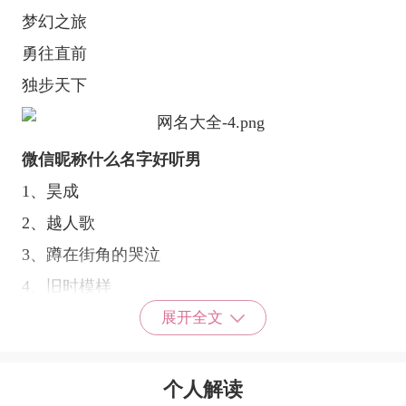
梦幻之旅
勇往直前
独步天下
微信昵称什么名字好听男
1、昊成
2、越人歌
3、蹲在街角的哭泣
4、旧时模样
5、梦醒泪落
展开全文
6、偷亲你一口
7、住进你心里
个人解读