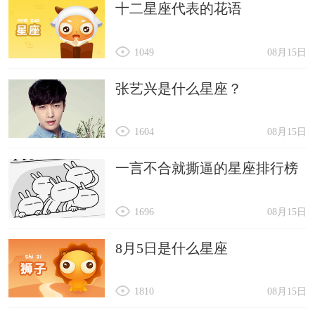
十二星座代表的花语
45. 极速光影
46. 黑夜传说
1049
08月15日
47. 幽冥鬼影
48. 狂风暴雨
张艺兴是什么星座？
49. 龙之舞者
1604
08月15日
50. 星际旅行者
一言不合就撕逼的星座排行榜
1696
08月15日
8月5日是什么星座
1810
08月15日