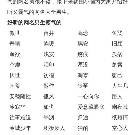
气的网名就很不错，接下来就由小编为大家介绍好
听又霸气的网名大全男生。
好听的网名男生霸气的
傲世
留井
暮念
鱼柒
寄晴
屿暖
璃安
旧颜
血欲
浅安
殇痕
孤痞
空虚
泪印
湮没
萧索
厌世
彷徨
凋零
慰己
芥蒂
做作
丧至
人生几何
安稳随性
孤风
一心向你
路人
冷寂™
如也
爱意藏眼底
幽夜孤月
往事难追
墨渊
归途
纸短情长
冷城少年
积极废人
独酌
空心人