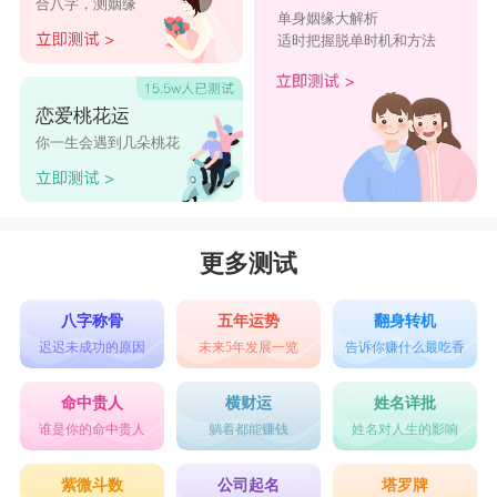
合八字，测姻缘
21、别哭脏了我的坟
单身姻缘大解析
适时把握脱单时机和方法
22、ˇ絕版的溫柔
23、大陆男神
恋爱桃花运
24、我碍你。
你一生会遇到几朵桃花
25、你的美，可望而不可及
好听的网名男生释义
晨曦微笑： 强调清晨阳光的温暖和新一天的希
更多测试
望。
星辰之吻： 象征浪漫和梦幻，如同星辰间的神秘
八字称骨
五年运势
翻身转机
迟迟未成功的原因
未来5年发展一览
告诉你赚什么最吃香
之吻。
清风徐来： 强调清新、宜人的生活态度，如同微
命中贵人
横财运
姓名详批
谁是你的命中贵人
躺着都能赚钱
姓名对人生的影响
风拂面的舒适感。
花开富贵路： 意味着事业和生活充满繁荣与成
紫微斗数
公司起名
塔罗牌