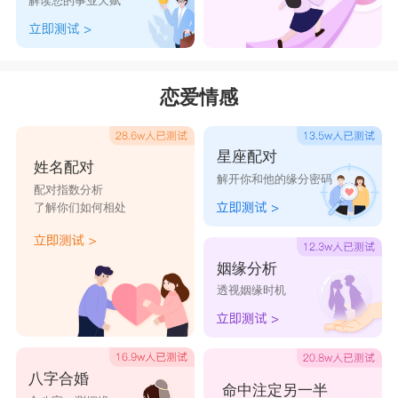
解读您的事业天赋
8、大妈脚踏三条床。
9、穿着校服猖狂世界
10、真心斗可是狗
恋爱情感
11、爷de霸气√你值得拥有
12、社会复杂爷简单
星座配对
13、释怀得太多流泪乜多
姓名配对
解开你和他的缘分密码
14、猜不透人心う
配对指数分析
了解你们如何相处
15、該死の溫柔
16、滚!你碍我眼了
姻缘分析
17、控心少年°
透视姻缘时机
18、喂，把爱交给我
19、天屎的翅膀
20、人不可貌相小三不可鬥量
八字合婚
命中注定另一半