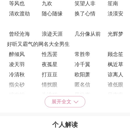
等风也
九欢
笑望人非
笙南
清欢渡劫
随心随缘
换了心情
淡漠安然
曾经沧海
浪迹天涯
几分像从前
光辉梦境
好听又霸气的网名大全男生
醉倾风
性炁罢
常胜帝
顾念笙
凌天羽
夜孤星
冷千翼
枫近草
冷清秋
打豆豆
欧阳萧
谅离人
指尖砂
情扰眼
匿名信
谁低眼
碎发扰
为谁狂
思往事
风声疾
展开全文
舊夏天
薄荷涼⊕
絯孑気
萢萢糖
維他命
追梦魂
瑶冰魄
黑白猜
个人解读
诉衷情
不二心
一人留
两颗心