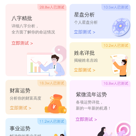
顾亦清
亦长年
歌于途
钟于你
星盘分析
空口言
谁人骨
离又弃
药别停
八字精批
个人星盘分析
详细八字分析，
谁顾我
荔枝歌
曾以为
旧人殇
全方面了解你的命运情况
好听的网名男生霸气的大全
姓名详批
揭秘姓名吉凶
1、空城旧梦失心少年
2、她是我的你别碰
3、-给老子笑。
财富运势
4、骚不起来就矜持。
紫微流年运势
分析你的财富高度
各项运势详批，
5、人海一粒渣
新的一年新的机遇！
6、没刘海照样拽
7、有本事来咬我~
事业运势