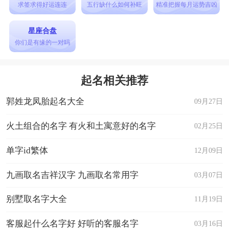
求签求得好运连连
五行缺什么如何补旺
精准把握每月运势吉凶
轻舞飞扬： 象征轻盈、自在的生活态度，如舞动
的轻风。
星座合盘
你们是有缘的一对吗
星空漫游： 表达对未知世界的探索和向往，如星
空中的冒险。
起名相关推荐
彩虹之梦： 表达对美好未来的憧憬和追求，如梦
郭姓龙凤胎起名大全
中的彩虹。
09月27日
忆梦之南： 表示对美好回忆的追寻，如梦境中的
火土组合的名字 有火和土寓意好的名字
02月25日
南国风光。
单字id繁体
12月09日
雨后彩虹： 寓意经过困难后的美好时光，如雨后
的宁静与彩虹的绚烂。
九画取名吉祥汉字 九画取名常用字
03月07日
空山鸟语： 寓意宁静、幽雅的自然环境，如空山
别墅取名字大全
11月19日
中的鸟儿欢唱。
客服起什么名字好 好听的客服名字
03月16日
星夜之梦： 表达对美好梦想的追求和在夜晚中的