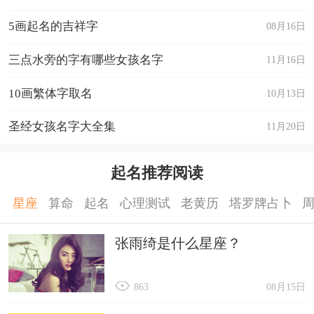
思考。
5画起名的吉祥字
08月16日
心语微笑： 强调心灵的愉悦和积极态度，如微笑
三点水旁的字有哪些女孩名字
11月16日
传递的温馨。
10画繁体字取名
10月13日
风吹浪舞： 寓意自由自在、轻松愉快的生活，如
风吹动海浪的自由。
圣经女孩名字大全集
11月20日
悠然自得： 强调悠闲、自在的生活态度，如得意
自在的心情。
起名推荐阅读
星座
算命
起名
心理测试
老黄历
塔罗牌占卜
张雨绮是什么星座？
863
08月15日