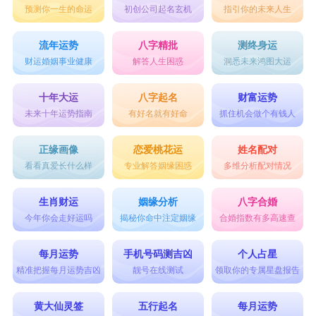
预测你一生的命运
初创公司起名玄机
指引你的未来人生
功，如花朵一般绚烂。
缘起心动： 表示缘分的开始和心灵的共鸣，感情
流年运势
八字精批
测终身运
之火由此燃起。
财运婚姻事业健康
解答人生困惑
洞悉未来鸿图大运
梦幻之音： 表达对美好事物的向往和追求，如梦
十年大运
八字起名
财富运势
幻般的音乐之声。
未来十年运势指南
有好名就有好命
抓住机会做个有钱人
流年静好： 表示岁月安静而美好，对宁静生活的
正缘画像
恋爱桃花运
姓名配对
向往。
看看真爱长什么样
专业解答姻缘困惑
多维分析配对情况
茶香悠扬： 象征淡然、悠闲的生活情调，如茶香
生肖财运
姻缘分析
八字合婚
一般宁静。
今年你会走好运吗
揭秘你命中注定姻缘
合婚指数有多高速查
心随云飘： 表达心境如同飘动的云朵，轻松自
每月运势
手机号码测吉凶
个人占星
在。
精准把握每月运势吉凶
靓号在线测试
领取你的专属星盘报告
海风轻吟： 表达对大海宁静的向往和喜好，如海
黄大仙灵签
五行起名
每月运势
风轻轻吹拂。