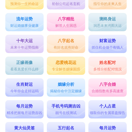
预测你一生的命运
初创公司起名玄机
指引你的未来人生
动，映衬着心中的孤寂和冷漠。
~星空残影~ - 星空中残留的光影，照亮了内心深处
流年运势
八字精批
测终身运
的冷漠和孤独，宛如梦中的幻影。
财运婚姻事业健康
解答人生困惑
洞悉未来鸿图大运
乱世孤城| - 在纷乱的世界中，只有这座孤城矗立，
十年大运
八字起名
财富运势
承载着冷漠和孤寂的情绪，如同一幅画面。
未来十年运势指南
有好名就有好命
抓住机会做个有钱人
≈幽影离殇≈ - 幽暗的影子离开了殇痕，却留下了心
正缘画像
恋爱桃花运
姓名配对
中深深的冷漠和孤独。
看看真爱长什么样
专业解答姻缘困惑
多维分析配对情况
〇月华清梦〇 - 皎洁的月光映照着清澈的梦境，但
生肖财运
姻缘分析
八字合婚
心中却充满了冷漠和忧伤。
今年你会走好运吗
揭秘你命中注定姻缘
合婚指数有多高速查
※枯叶飘零※ - 枯萎的叶片随风飘零，在心灵深处
每月运势
手机号码测吉凶
个人占星
留下了冷漠和孤寂的印记。
精准把握每月运势吉凶
靓号在线测试
领取你的专属星盘报告
°寂寞幽灵° - 寂寞如幽灵般缠绕心灵，散发着冷漠
黄大仙灵签
五行起名
每月运势
和忧伤的气息。