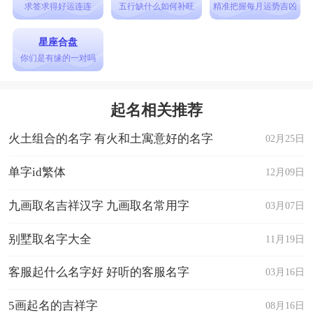
求签求得好运连连
五行缺什么如何补旺
精准把握每月运势吉凶
△暗夜孤狼△ - 在黑暗的夜晚里，独自一人的孤
狼，守护着内心的冷漠和无尽的孤寂。
星座合盘
你们是有缘的一对吗
网名女伤感冷漠有哪些?网名女伤感冷漠带符号有
什么?具体的看看文中是咋说的。
起名相关推荐
火土组合的名字 有火和土寓意好的名字
02月25日
单字id繁体
12月09日
九画取名吉祥汉字 九画取名常用字
03月07日
别墅取名字大全
11月19日
客服起什么名字好 好听的客服名字
03月16日
5画起名的吉祥字
08月16日