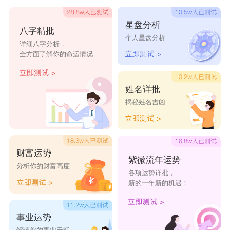
孤心亦寒ぴ
星盘分析
八字精批
愛你再深終為過客~
个人星盘分析
详细八字分析，
3、旧街凉风ミ
全方面了解你的命运情况
怀念ヽ回不到从前
一只失宠猫ゝ
姓名详批
揭秘姓名吉凶
没资格吃的醋最酸@
4、转身〤泪倾城
站在冷风中ぴ
财富运势
旧梦已逝ぢ
紫微流年运势
分析你的财富高度
各项运势详批，
当孤单变成一种习惯ゞ
新的一年新的机遇！
5、旧街凉风〆
说太多不如沉默ヽ
事业运势