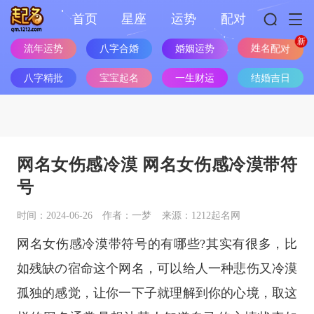
首页
星座
运势
配对
流年运势
八字合婚
婚姻运势
姓名配对
八字精批
宝宝起名
一生财运
结婚吉日
网名女伤感冷漠 网名女伤感冷漠带符
号
时间：2024-06-26
作者：一梦
来源：1212起名网
网名女伤感冷漠带符号的有哪些?其实有很多，比
如残缺の宿命这个网名，可以给人一种悲伤又冷漠
孤独的感觉，让你一下子就理解到你的心境，取这