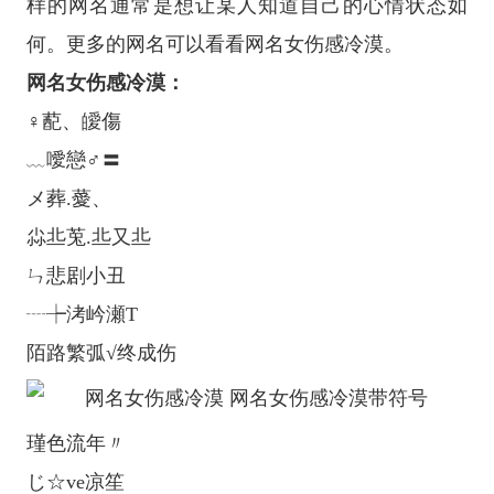
样的网名通常是想让某人知道自己的心情状态如
何。更多的网名可以看看网名女伤感冷漠。
网名女伤感冷漠：
♀蓜、皧傷
﹏噯戀♂〓
メ葬.薆、
尛丠莵.丠又丠
ㄣ悲剧小丑
┈┾洘岒瀬T
陌路繁弧√终成伤
瑾色流年〃
じ☆ve凉笙