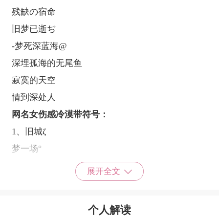
残缺の宿命
旧梦已逝ぢ
-梦死深蓝海@
深埋孤海的无尾鱼
寂寞的天空
情到深处人
网名女伤感冷漠带符号：
1、旧城ζ
梦一场°
百年孤寂i
展开全文
任心荒芜♂
2、孤独患者°
个人解读
1切、都變勒