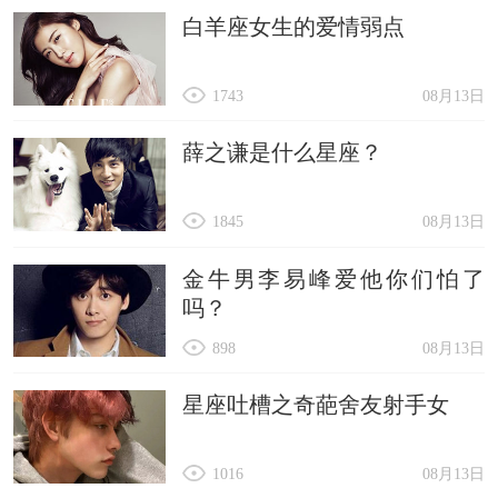
白羊座女生的爱情弱点
1743
08月13日
薛之谦是什么星座？
1845
08月13日
金牛男李易峰爱他你们怕了
吗？
898
08月13日
星座吐槽之奇葩舍友射手女
1016
08月13日