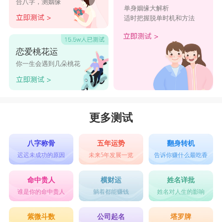
合八字，测姻缘
息。
单身姻缘大解析
适时把握脱单时机和方法
6. ～孤魂离散～ - 内心深处的孤独和离散感交织在
一起，如同迷失的魂魄在黑暗中徘徊。
恋爱桃花运
7. *寒梦凉情* - 漠然的心境如同寒冷的梦境，情感
你一生会遇到几朵桃花
如同被冷风吹散，凝结成冷漠的结晶。
8. °断桥残梦° - 回忆中的断桥残梦，如同心中的伤
感和冷漠，一切如同残留在梦境间的虚幻一般。
更多测试
9. -墨色寂夜- - 夜色笼罩，心如墨色般寂寥，寂夜
中的孤寂与冷漠浓墨重彩。
八字称骨
五年运势
翻身转机
迟迟未成功的原因
未来5年发展一览
告诉你赚什么最吃香
10. ⚘雨落残城⚘ - 雨水滴落在那座残城上，如同心
中的伤感和冷漠，残存的美与凄凉交织。
命中贵人
横财运
姓名详批
谁是你的命中贵人
躺着都能赚钱
姓名对人生的影响
网名女伤感冷漠大全：
*幻影之城* - 在幽暗的城市中，幻影如梦境般舞
紫微斗数
公司起名
塔罗牌