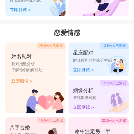
解读您的事业天赋
一笑奈何%
也许从来都不重要*
网名女伤感冷漠带寓意：
恋爱情感
1. ~霜寒月下~ - 凛冽的霜寒覆盖了冷漠的心灵，月
光下的孤寂和伤感相互交织，仿若寒冷的夜晚。
星座配对
2. 碧波心扉* - 冷漠的外表下隐藏着无尽的内心波
姓名配对
解开你和他的缘分密码
涛，似乎是宁静的海面下隐藏着暗流汹涌。
配对指数分析
了解你们如何相处
3. ╰痕之殇╮ - 时间留下的痕迹，伴随着心灵深处
的伤痛，每一道伤痕都是一场殇。
姻缘分析
4. ☆明珠破碎☆ - 昔日的辉煌与美丽已经破碎成千
透视姻缘时机
万片碎片，凝结着心中的忧伤与冷漠。
5. 落叶飘零| - 冷漠的心如同枯萎的叶片一般，随风
飘零，难以...同轻盈的舞者般跳动，带着冷漠的气
八字合婚
命中注定另一半