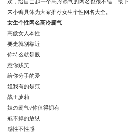
欢，给自己起一个高冷霸气的网名也很不错，接下
来小编具体为大家推荐女生个性网名大全。
女生个性网名高冷霸气
高傲女人本性
要走就别靠近
你特么就是贱
惹你贱笑
给你分手的爱
姐我有的是范
战王萝莉
姐の霸气√你值得拥有
戒不掉的放纵
感性不性感