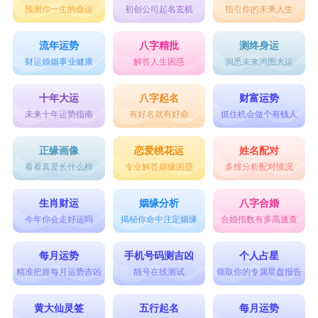
预测你一生的命运
初创公司起名玄机
指引你的未来人生
24、恨寒
25、牛奶味可爱
流年运势
八字精批
测终身运
26、半梦半醒
财运婚姻事业健康
解答人生困惑
洞悉未来鸿图大运
27、一直爱着你
十年大运
八字起名
财富运势
28、僵尸吃了跳跳糖
未来十年运势指南
有好名就有好命
抓住机会做个有钱人
29、樱花殇
正缘画像
恋爱桃花运
姓名配对
30、凤凰情殇
看看真爱长什么样
专业解答姻缘困惑
多维分析配对情况
31、笑语浅酌
生肖财运
姻缘分析
八字合婚
32、金钱温暖生活
今年你会走好运吗
揭秘你命中注定姻缘
合婚指数有多高速查
33、罔安
每月运势
手机号码测吉凶
个人占星
34、未书淋漓
精准把握每月运势吉凶
靓号在线测试
领取你的专属星盘报告
35、漫天飞雨
黄大仙灵签
五行起名
每月运势
36、恬萍