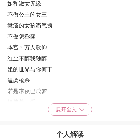
姐和淑女无缘
不做公主的女王
微痞的女孩霸气拽
不傲怎称霸
本宫丶万人敬仰
红尘不醉我独醉
姐的世界与你何干
温柔枪杀
若是凉夜已成梦
拽拽惹人爱
展开全文
眉眼如初
top味的小仙女
个人解读
九级心震