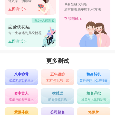
合八字，测姻缘
11、清风若柠
单身姻缘大解析
适时把握脱单时机和方法
12、嫑忘
13、紫囧冥语
恋爱桃花运
14、追答
你一生会遇到几朵桃花
15、柯雅
16、零摄氏度少女
17、酒醒梦迟
更多测试
18、瞬间的永恒
19、大源萌比
八字称骨
五年运势
翻身转机
迟迟未成功的原因
未来5年发展一览
告诉你赚什么最吃香
20、咕噜咕噜.
21、吉人天相
命中贵人
横财运
姓名详批
谁是你的命中贵人
躺着都能赚钱
姓名对人生的影响
22、妳補ど額
23、鸡你在哪里
紫微斗数
公司起名
塔罗牌