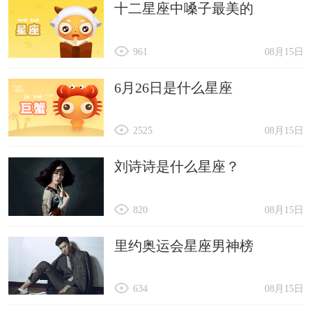
21、故人难觅ゐ
十二星座中嗓子最美的
22、给你分手的爱
23、淺小灰
961
08月15日
24、自强不息ェ
6月26日是什么星座
25、花栀
26、浅曦
2525
08月15日
27、勾勒傾城容颜
刘诗诗是什么星座？
28、贝梦
29、裸奔不是装纯
820
08月15日
30、屿森
里约奥运会星座男神榜
31、依赖孤独
32、愛上孟婆湯
634
08月15日
33、春亱狂想