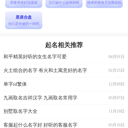
求签求得好运连连
五行缺什么如何补旺
精准把握每月运势吉凶
37、若嫣
38、傲菡
星座合盘
你们是有缘的一对吗
39、爱伊梦雪
40、烟花巷陌
起名相关推荐
女生个性好听网名大全
和平精英好听的女生名字可爱
1、琴弦微凉
04月01日
2、零栀
火土组合的名字 有火和土寓意好的名字
02月25日
3、去掉浮华虚夸
单字id繁体
12月09日
4、时光挺欠揍
5、怪我过分美
九画取名吉祥汉字 九画取名常用字
03月07日
6、心在动
别墅取名字大全
11月19日
7、盼海
客服起什么名字好 好听的客服名字
03月16日
8、琬琬