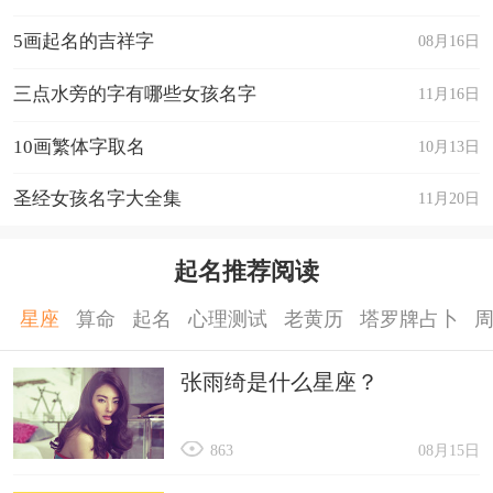
9、蓝雪冰阳恋
5画起名的吉祥字
08月16日
10、温暖一家人
三点水旁的字有哪些女孩名字
11月16日
11、蓝色妖姬
10画繁体字取名
10月13日
12、我是小猪猪i
13、心本逍遥
圣经女孩名字大全集
11月20日
14、楣雅
15、累了倦了懂了
起名推荐阅读
16、青柠檬檬哒i
星座
算命
起名
心理测试
老黄历
塔罗牌占卜
17、近猪者吃
张雨绮是什么星座？
18、一介俗人
19、缠绵悱恻
863
08月15日
20、楠木青城