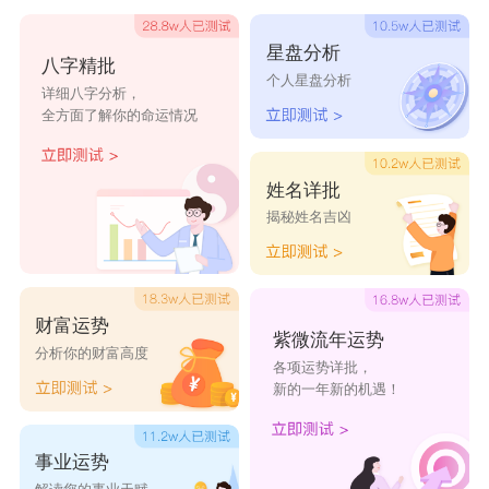
菇凉长发未及腰
星盘分析
倾一池温柔
八字精批
个人星盘分析
详细八字分析，
浪野小仙女
全方面了解你的命运情况
十年清风
巾帼枭雄
姓名详批
幽灵公主
揭秘姓名吉凶
级尽妖娆
胭脂泪几时垂
财富运势
山有木兮木有枝
紫微流年运势
分析你的财富高度
乖不如野浪
各项运势详批，
新的一年新的机遇！
北城寂寥南城殇
最毒老娘心
事业运势
Smile°归零