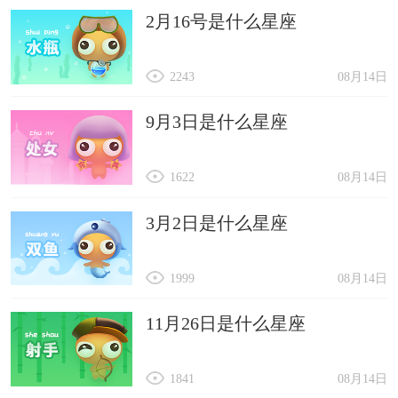
在海洋中，鲸鱼总如过客，轻飘飘的来过，不带走
2月16号是什么星座
一片云彩。
墨夏栖雨：
2243
08月14日
墨色的夏天，雨打芭蕉，看着一粒粒雨滴滑落好像
9月3日是什么星座
栖息在其中的生灵。
鱼以海为依：
1622
08月14日
靠山吃山，靠水吃水，人又和鱼有什么区别呢?
3月2日是什么星座
夕阳的刻痕：
夕阳留在人间的刻痕是晚霞。
1999
08月14日
晚夜听船鸣：
11月26日是什么星座
晚夜听着江上传来汽笛的呜呜声，也不知谁家的游
子即将搭乘这班船离开家乡。
1841
08月14日