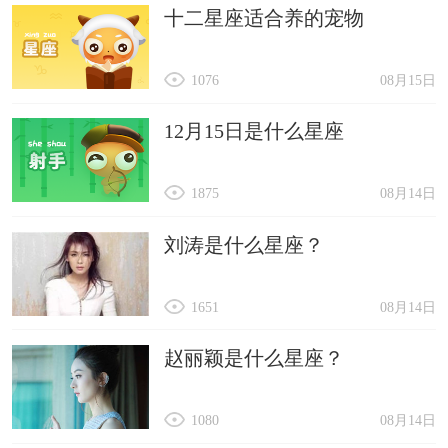
34、音萌软妹
十二星座适合养的宠物
35、大莓妹子
36、撑一把油纸伞
1076
08月15日
37、带泪旳鱼
12月15日是什么星座
38、美人折樱
39、д破天圣魂
1875
08月14日
40、旧梦残颜
刘涛是什么星座？
女生个性昵称
坐忘道：
1651
08月14日
忘情忘义忘春秋，无念无相之道。
赵丽颖是什么星座？
北月冥初：
北月初升，悠悠照射着大地。
1080
08月14日
过客乔鲸：