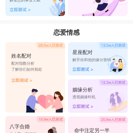
解读您的事业天赋
女生个性网名大全
恋爱情感
1、越精布条
2、画扇浅醉染一袭
星座配对
3、不愈
姓名配对
解开你和他的缘分密码
4、唱响这片爱
配对指数分析
了解你们如何相处
5、鸣筝
6、木槿花半夏如烟
姻缘分析
7、爱得太深
透视姻缘时机
8、岁月荏苒朱颜短
9、仙女病
10、夜夏半凉
八字合婚
命中注定另一半