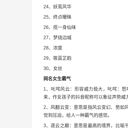
24、妖鸾风华
25、终点暧昧
26、揽一身仙味
27、梦绕边城
28、浓度
29、筱蓝芷韵
30、女丝
网名女生霸气
1、叱咤风云：形容威力极大，叱咤：怒
来，作女孩子的抖音昵称可以象征声势威
2、风翻云变：意思是指风云变幻、势如
觉到压迫，给人一种霸气的感觉。
3、逐云之巅：意思是最高的境界，比喻