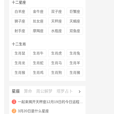
十二星座
白羊座
金牛座
双子座
巨蟹座
狮子座
处女座
天秤座
天蝎座
射手座
摩羯座
水瓶座
双鱼座
十二生肖
生肖鼠
生肖牛
生肖虎
生肖兔
生肖龙
生肖蛇
生肖马
生肖羊
生肖猴
生肖鸡
生肖狗
生肖猪
星座
算命
周公解梦
塔罗占卜
心理测试
老黄历
1
一起来揭开天秤座12月19日的今日运程查询
2
3月20日是什么星座