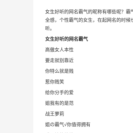
女生好听的网名霸气的昵称有哪些呢？霸
全感，个性霸气的女生，在起网名的时候
听。
女生好听的网名霸气
高傲女人本性
要走就别靠近
你特么就是贱
惹你贱笑
给你分手的爱
姐我有的是范
战王萝莉
姐の霸气√你值得拥有