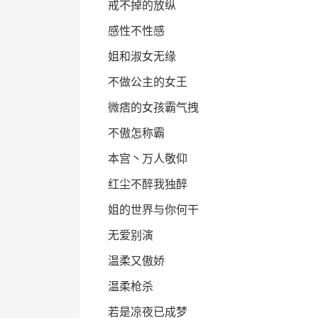
戒不掉的放纵
感性不性感
姐和淑女无缘
不做公主的女王
微痞的女孩霸气拽
不傲怎称霸
本宫丶万人敬仰
红尘不醉我独醉
姐的世界与你何干
无爱别演
温柔又傲娇
温柔枪杀
若是凉夜已成梦