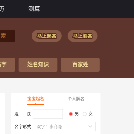
历
测算
搜索
名字
姓名知识
百家姓
宝宝起名
个人解名
男
女
姓 氏
名字形式
双字：李商隐