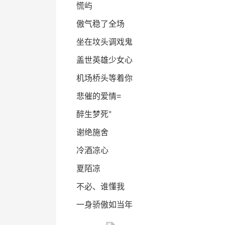
慌屿
傲气稳了全场
坐在坟头调戏鬼
盖世英雄少女心
机场桥头等着你
悲催的爱情=
醉生梦死°
谢绝施舍
冷酒凉心
夏陌凉
不必、谁懂我
一身骄傲如当年