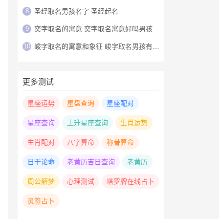
8
圣经取名男孩名字 圣经起名
9
奕字取名的寓意 奕字取名寓意好吗男孩
10
峻字取名的寓意和象征 峻字取名男孩有寓意
更多测试
星座运势
星盘查询
星座配对
星座查询
上升星座查询
生肖运势
生肖配对
八字算命
称骨算命
日干论命
老黄历吉日查询
老黄历
周公解梦
心理测试
塔罗牌在线占卜
灵签占卜