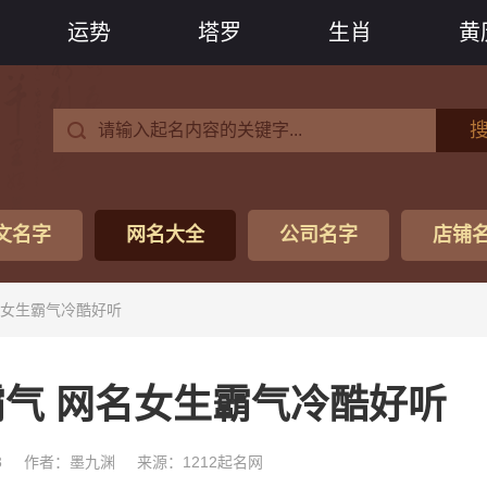
运势
塔罗
生肖
黄
文名字
网名大全
公司名字
店铺
名女生霸气冷酷好听
气 网名女生霸气冷酷好听
3
作者：墨九渊
来源：1212起名网