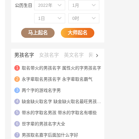
公历生日
2022年
1月
1日
0时
马上起名
大师起名
男孩名字
女孩名字
英文名字
网名大全
公司名字
1
取名带火的男孩名字 属性火的字男孩名字
2
永字辈取名男孩名字 永字辈取名霸气
3
两个字的游戏名字男
4
缺金缺火取名字 缺金缺火取名最旺男孩名字
5
带水的字取名男孩 带水的字取名有哪些
6
世字辈的男孩名字大全
7
男孩取名嘉字后面加什么字好