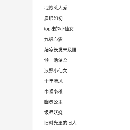
拽拽惹人爱
眉眼如初
top味的小仙女
九级心震
菇凉长发未及腰
倾一池温柔
浪野小仙女
十年清风
巾帼枭雄
幽灵公主
级尽妖娆
旧时光里的旧人