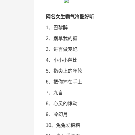
网名女生霸气冷酷好听
1、巴黎醉
2、别拿我的糖
3、进言做宠妃
4、小小小芭比
5、指尖上的年轮
6、把你捧在手上
7、九言
8、心灵的悸动
9、冷幻月
10、兔兔爱糖糖