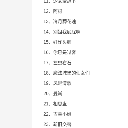
11、少女爱趴下
12、阿枒
13、冷月葬花魂
14、别狙我屁屁啊
15、奸诈头脑
16、你已是过客
17、左虫右石
18、魔法城堡的仙女们
19、风是清歌
20、曼岚
21、相思蛊
22、古董小姐
23、新旧交替