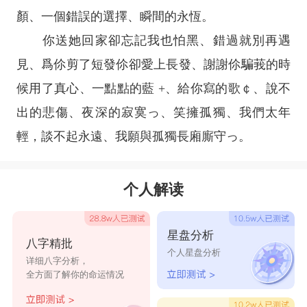
顏、一個錯誤的選擇、瞬間的永恆。
你送她回家卻忘記我也怕黑、錯過就別再遇
見、爲伱剪了短發伱卻愛上長發、謝謝伱騙莪的時
候用了真心、一點點的藍 +、給你寫的歌￠、說不
出的悲傷、夜深的寂寞っ、笑擁孤獨、我們太年
輕，談不起永遠、我願與孤獨長廂廝守っ。
个人解读
星盘分析
八字精批
个人星盘分析
详细八字分析，
全方面了解你的命运情况