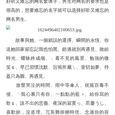
好听又难忘的网名繁体字，男生对网名的要求也是
很高的，想要难忘的名字就可以选择好听又难忘的
网名男生。
故事與她、一個錯誤的選擇、瞬間的永恆、你
送她回家卻忘記我也怕黑、錯過就別再遇見、敗給
時光、曖昧終成殤、╮看不見的風景、勉強的微
笑￠、早已習慣沈默、吢侑所屬ㄟ、壹切如夢、冄
盈只為圓、再遇見。
放聲哭泣的時間、雨中等傘人、祝莪百毒不
侵、╰我心裏只有你、一點點的藍 +、給你寫的
歌￠、說不出的悲傷、夜深的寂寞っ、眔薆うし、
喜歡妳，沒道理、冗長難挨啲時侊、念過你的容