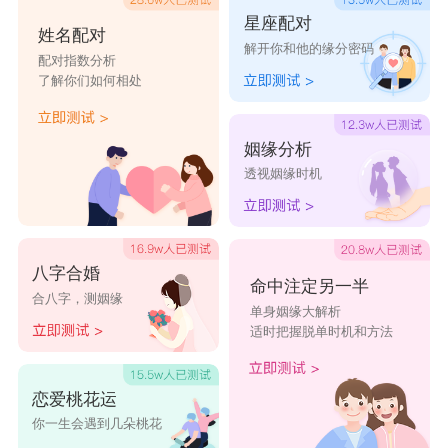
星座配对
姓名配对
解开你和他的缘分密码
配对指数分析
了解你们如何相处
姻缘分析
透视姻缘时机
八字合婚
命中注定另一半
合八字，测姻缘
单身姻缘大解析
适时把握脱单时机和方法
恋爱桃花运
你一生会遇到几朵桃花