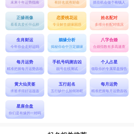
未来十年运势指南
有好名就有好命
抓住机会做个有钱人
正缘画像
恋爱桃花运
姓名配对
看看真爱长什么样
专业解答姻缘困惑
多维分析配对情况
生肖财运
姻缘分析
八字合婚
今年你会走好运吗
揭秘你命中注定姻缘
合婚指数有多高速查
每月运势
手机号码测吉凶
个人占星
精准把握每月运势吉凶
靓号在线测试
领取你的专属星盘报告
黄大仙灵签
五行起名
每月运势
求签求得好运连连
五行缺什么如何补旺
精准把握每月运势吉凶
星座合盘
你们是有缘的一对吗