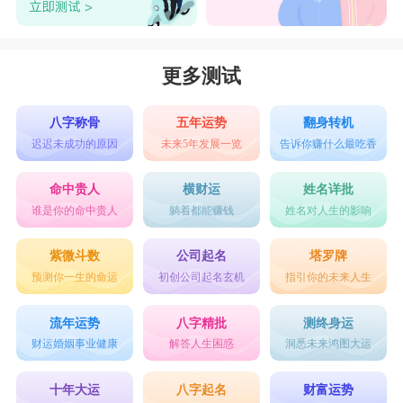
更多测试
八字称骨
五年运势
翻身转机
迟迟未成功的原因
未来5年发展一览
告诉你赚什么最吃香
命中贵人
横财运
姓名详批
谁是你的命中贵人
躺着都能赚钱
姓名对人生的影响
紫微斗数
公司起名
塔罗牌
预测你一生的命运
初创公司起名玄机
指引你的未来人生
流年运势
八字精批
测终身运
财运婚姻事业健康
解答人生困惑
洞悉未来鸿图大运
十年大运
八字起名
财富运势