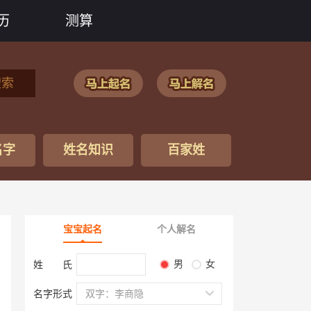
历
测算
搜索
名字
姓名知识
百家姓
宝宝起名
个人解名
男
女
姓 氏
名字形式
双字：李商隐