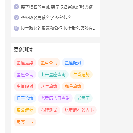
8
奕字取名的寓意 奕字取名寓意好吗男孩
9
圣经取名男孩名字 圣经起名
10
峻字取名的寓意和象征 峻字取名男孩有寓意
更多测试
星座运势
星盘查询
星座配对
星座查询
上升星座查询
生肖运势
生肖配对
八字算命
称骨算命
日干论命
老黄历吉日查询
老黄历
周公解梦
心理测试
塔罗牌在线占卜
灵签占卜