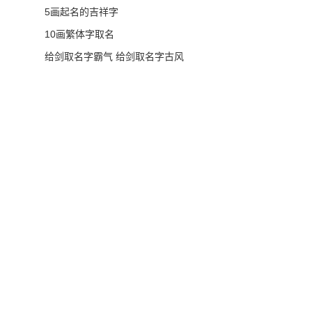
5画起名的吉祥字
10画繁体字取名
给剑取名字霸气 给剑取名字古风