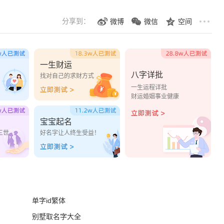
分享到：
微博
微信
空间
一生财运
八字详批
？
找对自己的求财方式
一生运程详批
财运婚姻事业健康
宝宝起名
三世
好名字让人终生受益！
单字id繁体
别墅取名字大全