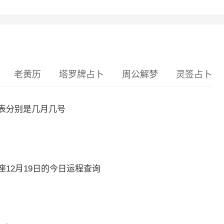
老黄历
塔罗牌占卜
周公解梦
灵签占卜
表分别是几月几号
12月19日的今日运程查询