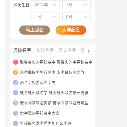
公历生日
2022年
1月
1日
0时
马上起名
大师起名
男孩名字
女孩名字
英文名字
网名大全
公司名字
1
取名带火的男孩名字 属性火的字男孩名字
2
永字辈取名男孩名字 永字辈取名霸气
3
两个字的游戏名字男
4
缺金缺火取名字 缺金缺火取名最旺男孩名字
5
带水的字取名男孩 带水的字取名有哪些
6
世字辈的男孩名字大全
7
男孩取名嘉字后面加什么字好