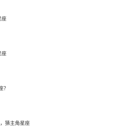
星座
星座
座？
 ，猜主角星座