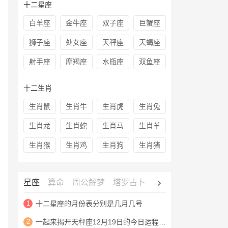
十二星座
白羊座
金牛座
双子座
巨蟹座
狮子座
处女座
天秤座
天蝎座
射手座
摩羯座
水瓶座
双鱼座
十二生肖
生肖鼠
生肖牛
生肖虎
生肖兔
生肖龙
生肖蛇
生肖马
生肖羊
生肖猴
生肖鸡
生肖狗
生肖猪
星座
算命
周公解梦
塔罗占卜
心理测试
老黄历
1
十二星座的月份表分别是几月几号
2
一起来揭开天秤座12月19日的今日运程查询