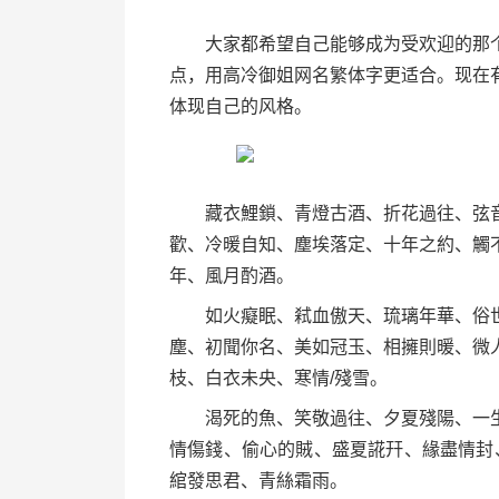
大家都希望自己能够成为受欢迎的那个
点，用高冷御姐网名繁体字更适合。现在
体现自己的风格。
藏衣鯉鎖、青燈古酒、折花過往、弦音
歡、冷暖自知、塵埃落定、十年之約、觸
年、風月酌酒。
如火癡眠、弒血傲天、琉璃年華、俗世
塵、初聞你名、美如冠玉、相擁則暖、微
枝、白衣未央、寒情/殘雪。
渴死的魚、笑敬過往、夕夏殘陽、一生
情傷錢、偷心的賊、盛夏誮幵、緣盡情封
綰發思君、青絲霜雨。