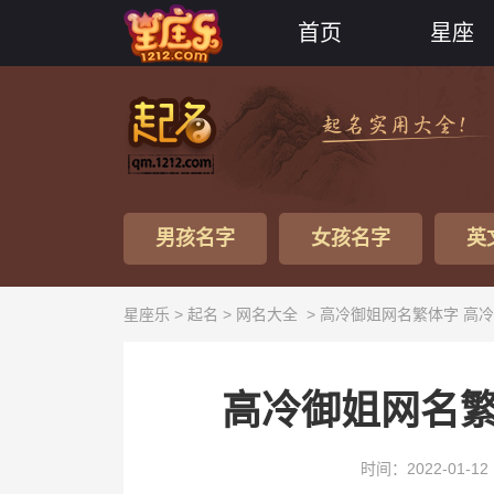
首页
星座
男孩名字
女孩名字
英
星座乐 >
起名
>
网名大全
> 高冷御姐网名繁体字 高
高冷御姐网名繁
时间：2022-01-12