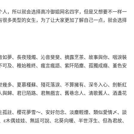
人，所以就会选择高冷御姐网名四字，但是又想要不一样一
有很多类型的女生，为了让大家更加了解自己一点，就会选择
如夢、長夜殘燭、沁音斐斐、摘露烹茶、故事與你、咽淚裝
不可及、稚始稚終、瘋言瘋語、紫阡陌塵、孤獨成癮、堇色安
幾多、夏慕槿蘇、殘花落淚、不算擁有、深冬入心、劍斬紅
人與歸、君已陌路、君無戲言、舊巷念人、清歌舊人、酒盞花
孤註、櫻花夢雪～、安好勿念、淡塵輕煙、類似愛情〆、談
、ε木偶娃娃、無話可說、北葵向暖、半世浮生、但為君故、