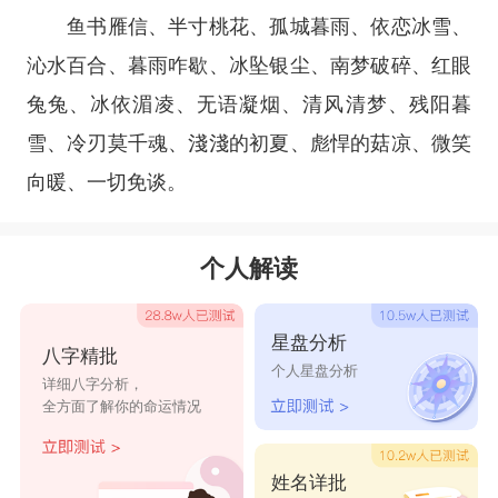
鱼书雁信、半寸桃花、孤城暮雨、依恋冰雪、
沁水百合、暮雨咋歇、冰坠银尘、南梦破碎、红眼
兔兔、冰依湄凌、无语凝烟、清风清梦、残阳暮
雪、冷刃莫千魂、淺淺的初夏、彪悍的菇凉、微笑
向暖、一切免谈。
个人解读
星盘分析
八字精批
个人星盘分析
详细八字分析，
全方面了解你的命运情况
姓名详批