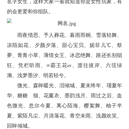
名字女生，这样大家一看就知道你是女性玩家，有
的会更爱和你组队。
雨夜情思、予人葬花、暮雨而桐、雪落轻舞、
凉陌如花、夕颜夕落、甜心宝贝、妮菲儿℃、祭
夢、青青小草、薄情女王、冰恋绝舞、路还长别猖
狂、凭栏听雨、∞霸王花er、渡往彼岸、六弦绿
漪、浅梦墨汐、明若轻兮。
微光、森眸暖光、泪倾城、夏末终年、瑾夏年
华、糖糖ゞ猫、花薰衣、墨韵浅月、雨过之后、血
色微光、忽尔今夏、离心陌海、樱絮舞、柚子半
夏、紫陌凡尘、月清落花、青空未雨、浅颜欢笑、
回眸倾城。