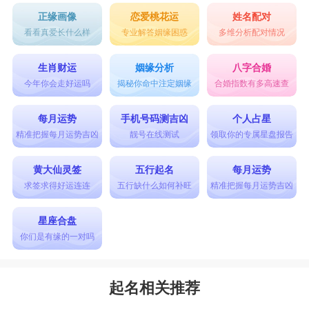
正缘画像
恋爱桃花运
姓名配对
看看真爱长什么样
专业解答姻缘困惑
多维分析配对情况
生肖财运
姻缘分析
八字合婚
今年你会走好运吗
揭秘你命中注定姻缘
合婚指数有多高速查
每月运势
手机号码测吉凶
个人占星
精准把握每月运势吉凶
靓号在线测试
领取你的专属星盘报告
黄大仙灵签
五行起名
每月运势
求签求得好运连连
五行缺什么如何补旺
精准把握每月运势吉凶
星座合盘
你们是有缘的一对吗
起名相关推荐