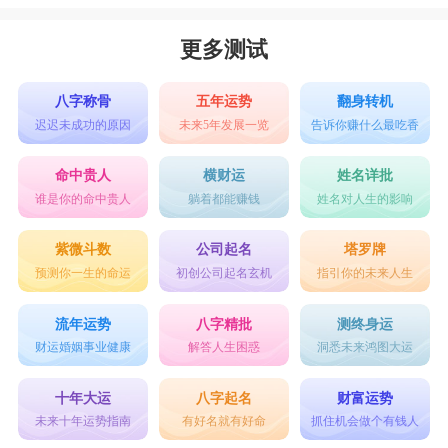
更多测试
八字称骨
五年运势
翻身转机
迟迟未成功的原因
未来5年发展一览
告诉你赚什么最吃香
命中贵人
横财运
姓名详批
谁是你的命中贵人
躺着都能赚钱
姓名对人生的影响
紫微斗数
公司起名
塔罗牌
预测你一生的命运
初创公司起名玄机
指引你的未来人生
流年运势
八字精批
测终身运
财运婚姻事业健康
解答人生困惑
洞悉未来鸿图大运
十年大运
八字起名
财富运势
未来十年运势指南
有好名就有好命
抓住机会做个有钱人