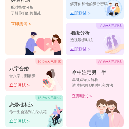
姓名配对
解开你和他的缘分密码
配对指数分析
了解你们如何相处
姻缘分析
透视姻缘时机
八字合婚
命中注定另一半
合八字，测姻缘
单身姻缘大解析
适时把握脱单时机和方法
恋爱桃花运
你一生会遇到几朵桃花