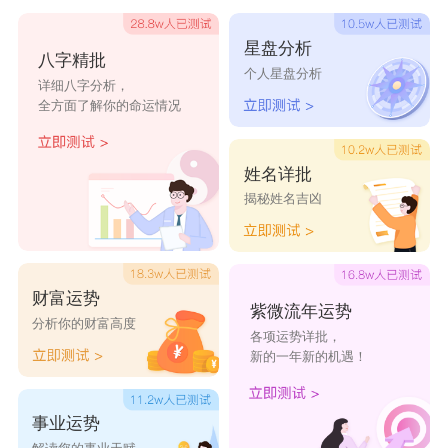
徒、妄念、晴栀°、夏墨、陌殇、语季、夏木、惜
星盘分析
八字精批
缘、深栀、浣歌、御守、累觉i、糜拥、槑孒、勾
个人星盘分析
详细八字分析，
欢、蜉蝣、小曈、傲寒、若兮、殇璃、予笙、西
全方面了解你的命运情况
瑶、入怹、余梦`、凉笙、嫑怹、后来、忆殇、殇
璃、安好、祭语。
姓名详批
揭秘姓名吉凶
财富运势
紫微流年运势
分析你的财富高度
各项运势详批，
新的一年新的机遇！
事业运势