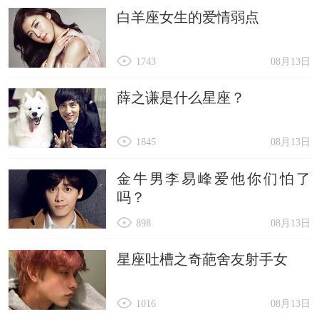
白羊座女生的爱情弱点
1743
08月13日
薛之谦是什么星座？
1845
08月13日
金牛男李易峰爱他你们怕了
吗？
898
08月13日
星座吐槽之奇葩舍友射手女
1016
08月13日