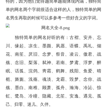
特的，因为他们觉得越简单越能体现内涵，独特简
单的网名两个字就很适合这样的人，独特简单的网
名男生再取的时候可以多参考一些好含义的字词。
独特简单的网名好听的有：古褶、安卉、忘
川、缘起、凉生、墨颜、夙愿、语蝶、禹礼、烟
花、南笙、厌旧、念梦、祭音、凌云、傲君、战
殇、念旧、梨落、弑神、若南、梦鸢、浮梦、醉
眠、话孤、浣鸽、靑霜、鹤舞、残阳、鱼爱、晴
栀、旖旎、浅殇、魂淡、龙霸、毁梦、念你、战
殇、墨白、南稚、顾萧、孤舟、瀚海、冷訫、惊
虹、鹭岛、冷瞳、隐藏、北笙、安逸、遇见、孤
己、归零、迷儿、久伴。