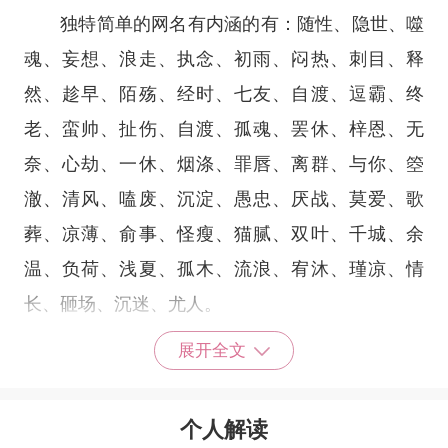
独特简单的网名有内涵的有：随性、隐世、噬
魂、妄想、浪走、执念、初雨、闷热、刺目、释
然、趁早、陌殇、经时、七友、自渡、逗霸、终
老、蛮帅、扯伤、自渡、孤魂、罢休、梓恩、无
奈、心劫、一休、烟涤、罪唇、离群、与你、箜
澈、清风、嗑废、沉淀、愚忠、厌战、莫爱、歌
葬、凉薄、俞事、怪瘦、猫腻、双叶、千城、余
温、负荷、浅夏、孤木、流浪、宥沐、瑾凉、情
长、砸场、沉迷、尤人。
独特简单的网名有好寓意的有：如初、孤狼、
展开全文
逆天、浅念、白柏、孤城、栀晴、遇見、尘醉、独
安、焚心、酒笙、沐夏、腻爱、挽风、璃爱、悯
个人解读
夏、酒客、冰尘、荒途、祈风、归处、槿栀、烟