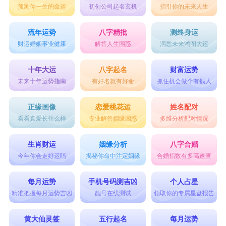
预测你一生的命运
初创公司起名玄机
指引你的未来人生
流年运势
八字精批
测终身运
财运婚姻事业健康
解答人生困惑
洞悉未来鸿图大运
十年大运
八字起名
财富运势
未来十年运势指南
有好名就有好命
抓住机会做个有钱人
正缘画像
恋爱桃花运
姓名配对
看看真爱长什么样
专业解答姻缘困惑
多维分析配对情况
生肖财运
姻缘分析
八字合婚
今年你会走好运吗
揭秘你命中注定姻缘
合婚指数有多高速查
每月运势
手机号码测吉凶
个人占星
精准把握每月运势吉凶
靓号在线测试
领取你的专属星盘报告
黄大仙灵签
五行起名
每月运势