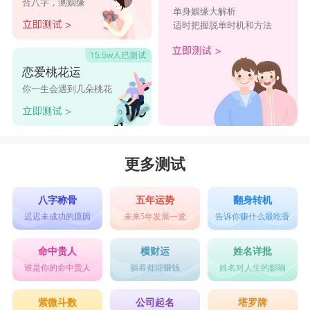
合八字，测姻缘
单身姻缘大解析
适时把握脱单时机和方法
恋爱桃花运
你一生会遇到几朵桃花
更多测试
八字称骨
五年运势
翻身转机
迟迟未成功的原因
未来5年发展一览
告诉你赚什么最吃香
命中贵人
横财运
姓名详批
谁是你的命中贵人
躺着都能赚钱
姓名对人生的影响
紫微斗数
公司起名
塔罗牌