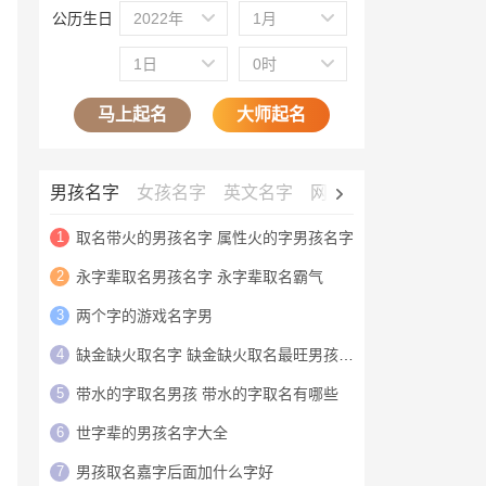
公历生日
2022年
1月
1日
0时
马上起名
大师起名
男孩名字
女孩名字
英文名字
网名大全
公司名字
1
取名带火的男孩名字 属性火的字男孩名字
2
永字辈取名男孩名字 永字辈取名霸气
3
两个字的游戏名字男
4
缺金缺火取名字 缺金缺火取名最旺男孩名字
5
带水的字取名男孩 带水的字取名有哪些
6
世字辈的男孩名字大全
7
男孩取名嘉字后面加什么字好