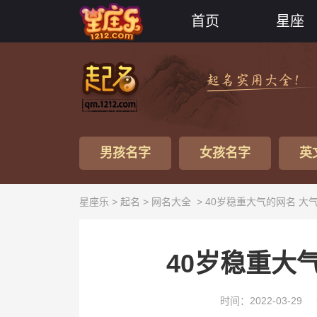
首页
星座
男孩名字
女孩名字
英
星座乐 >
起名
>
网名大全
> 40岁稳重大气的网名 大
40岁稳重大
时间：2022-03-29