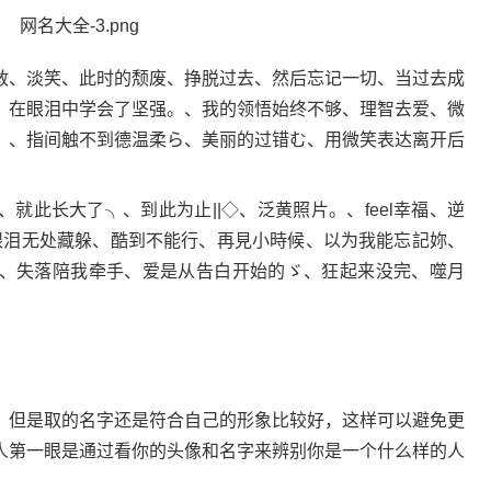
、淡笑、此时的颓废、挣脱过去、然后忘记一切、当过去成
、在眼泪中学会了坚强。、我的领悟始终不够、理智去爱、微
。、指间触不到德温柔ら、美丽的过错む、用微笑表达离开后
此长大了╮、到此为止||◇、泛黄照片。、feel幸福、逆
、眼泪无处藏躲、酷到不能行、再見小時候、以为我能忘記妳、
、失落陪我牵手、爱是从告白开始的ゞ、狂起来没完、噬月
但是取的名字还是符合自己的形象比较好，这样可以避免更
人第一眼是通过看你的头像和名字来辨别你是一个什么样的人