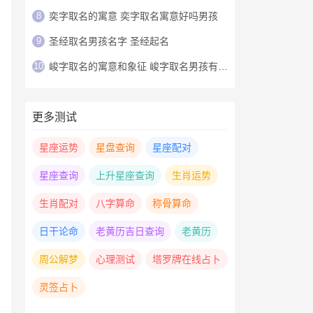
8
奕字取名的寓意 奕字取名寓意好吗男孩
9
圣经取名男孩名字 圣经起名
10
峻字取名的寓意和象征 峻字取名男孩有寓意
更多测试
星座运势
星盘查询
星座配对
星座查询
上升星座查询
生肖运势
生肖配对
八字算命
称骨算命
日干论命
老黄历吉日查询
老黄历
周公解梦
心理测试
塔罗牌在线占卜
灵签占卜