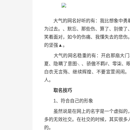
大气的网名好听的有：我比想象中勇敢
为过去。、默忘、那些伤、算了、别傻了
笑着面对，如今的伤痛、我懂失去的悲伤
的坚强▲。
大气的网名稳重的有：开启那扇大门、就
夏、隐瞒了意图╮、骄傲不羁//、零柒
白衣无言殇、继续辉煌、不要宣萱闹闹。
人。
取名技巧
1、符合自己的形象
虽然说是在网上的名字是一个虚拟的，
多的无效社交。在社交的时候，其实很多
的。