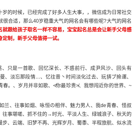
岁的时候，已经完成了好多人生大事，，微信成为日常社交
就很合适，那么40岁稳重大气的网名会有哪些呢?大气的网名
名就跟给孩子取名一样不容易，宝宝起名总是会让新手父母感
身定制，新手父母值得一试。
、只是一首歌、回忆深长、不惑前行、成尹风沙、回头有
特曼、淡忘那段情…、忆往昔丶时间淡化过去、玩挵ブ掵運、
青春。、岁月并非如歌、≮你最珍贵≯、我想闯近你的世界、~
兰、往事如烟、咏恒の相伴、魅力男人、我de青春、怪叔
、往事堪嗟、抓不住的→时光、平淡人生、绿城浪子、秋天的
漫步、云端、旧梦不再、光辉岁月、蜀黍、半程旅航、似水流