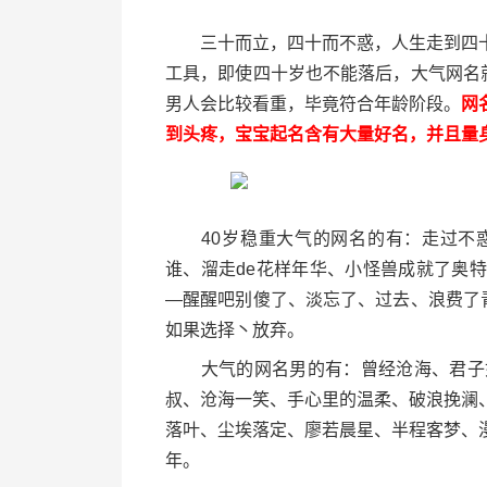
三十而立，四十而不惑，人生走到四十
工具，即使四十岁也不能落后，大气网名
男人会比较看重，毕竟符合年龄阶段。
网
到头疼，宝宝起名含有大量好名，并且量
40岁稳重大气的网名的有：走过不惑
谁、溜走de花样年华、小怪兽成就了奥
—醒醒吧别傻了、淡忘了、过去、浪费了
如果选择丶放弃。
大气的网名男的有：曾经沧海、君子如
叔、沧海一笑、手心里的温柔、破浪挽澜
落叶、尘埃落定、廖若晨星、半程客梦、
年。