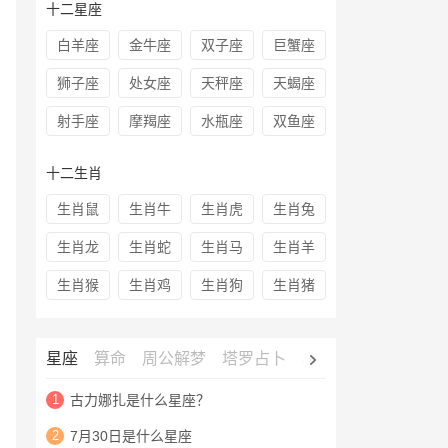
十二星座
白羊座
金牛座
双子座
巨蟹座
狮子座
处女座
天秤座
天蝎座
射手座
摩羯座
水瓶座
双鱼座
十二生肖
生肖鼠
生肖牛
生肖虎
生肖兔
生肖龙
生肖蛇
生肖马
生肖羊
生肖猴
生肖鸡
生肖狗
生肖猪
星座
算命
周公解梦
塔罗占卜
心理测试
老黄历
1
古力娜扎是什么星座？
2
7月30日是什么星座