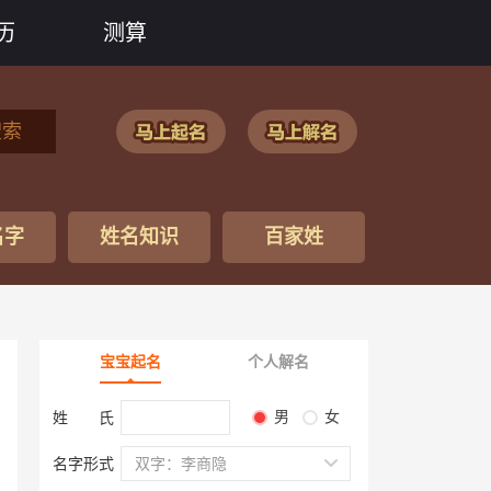
历
测算
搜索
名字
姓名知识
百家姓
宝宝起名
个人解名
男
女
姓 氏
名字形式
双字：李商隐