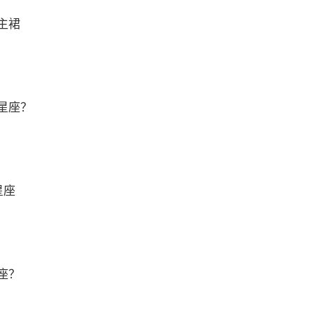
主裙
星座？
星座
座？