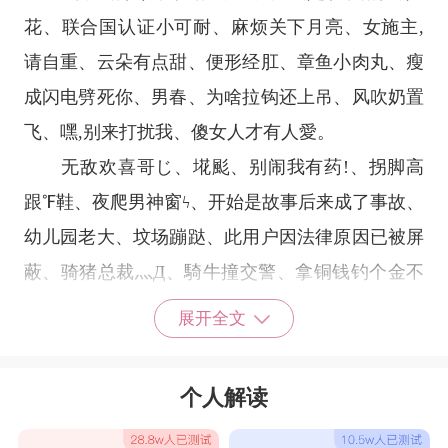
花、联合国认证小可耐、麻烦关下月亮、女施主,
请自重、云朵有点甜、便形经肛、章鱼小肉丸、瘦
成闪电劈死你、男春、为啥拉钩还上吊、风吹奶置
飞、嘿,别来打扰我、傻女人才有人愛。
无敌欢喜哥じ、埖颩、别闹我有药!、拐脚高
跟℉鞋、夜爬男神窗ϟ、开始是故事后来成了事故、
幼儿园老大、坟场蹦跶、此用户因法律原因已被屏
蔽、骑猪总裁灬Д、騎牛撞交警、拿铜钱钓个金不
换、美少女壮士、你挡着我发光了、不吃煎蛋、蒙
展开全文
牛牛奶越喝越萌、老师说我是奇葩°、为啥拉钩、
关谷丸、土豆你个马→铃薯*、臣妾做不到。
个人解读
网名搞笑的女生：爱过人渣，骂过三八、蹲在
坟前唱忐忑、污可救药、喵喵酱、萌了个兔、三岁