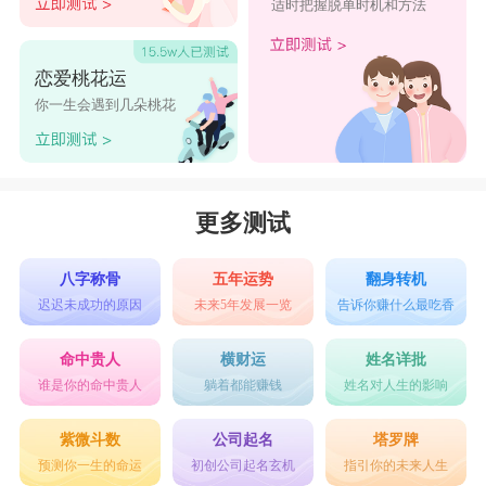
适时把握脱单时机和方法
恋爱桃花运
你一生会遇到几朵桃花
更多测试
八字称骨
五年运势
翻身转机
迟迟未成功的原因
未来5年发展一览
告诉你赚什么最吃香
命中贵人
横财运
姓名详批
谁是你的命中贵人
躺着都能赚钱
姓名对人生的影响
紫微斗数
公司起名
塔罗牌
预测你一生的命运
初创公司起名玄机
指引你的未来人生