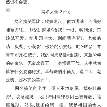
然也不会变。
网名搞笑逗比：软妹硬汉、傻力满满、々我好
哇塞@!し、$站住,辣条$给我│一根、萌到爆、劳
娘賊可爱、幼儿园老大、别闹我有药!、老娘略
萌、贝戋、小萌货、傲娇的小奶包、哇℉晒@、青
青草が原杠把子、我的同桌是潘¢金莲i、来瓶82年
的矿泉水、无敌欢喜哥、一身懵逼正气、人生就像
裤衩什么屁都得接、草莓味的小仙女、逗二比、老
走嗨、照不完的美☆╰。
网名搞笑的名字：明人不放暗屁、我好哇塞
@!、坟场蹦跶、此用户因法律原因已被屏蔽、逗
癌晚期、站住,辣条给我一根、我是祖国的食人