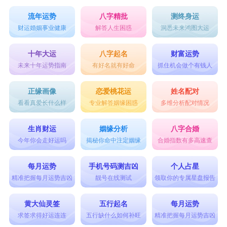
流年运势
八字精批
测终身运
财运婚姻事业健康
解答人生困惑
洞悉未来鸿图大运
十年大运
八字起名
财富运势
未来十年运势指南
有好名就有好命
抓住机会做个有钱人
正缘画像
恋爱桃花运
姓名配对
看看真爱长什么样
专业解答姻缘困惑
多维分析配对情况
生肖财运
姻缘分析
八字合婚
今年你会走好运吗
揭秘你命中注定姻缘
合婚指数有多高速查
每月运势
手机号码测吉凶
个人占星
精准把握每月运势吉凶
靓号在线测试
领取你的专属星盘报告
黄大仙灵签
五行起名
每月运势
求签求得好运连连
五行缺什么如何补旺
精准把握每月运势吉凶