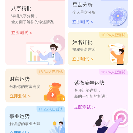
星盘分析
八字精批
就可萌了、你若离去，后会无妻、半疯半骚半风
个人星盘分析
详细八字分析，
骚、官方认证小傲娇、思钱想厚、这个人太懒没有
全方面了解你的命运情况
昵称、爱吃甜筒的猫罒ω罒、我的网名岂是你等能
看见、萌到爆、劳娘賊可爱、逗癌晚期、尐神巠づ
姓名详批
揭秘姓名吉凶
~ 3~)づ、啷个哩个啷、懒癌弃疗、不哭不闹不上
吊。
财富运势
紫微流年运势
分析你的财富高度
各项运势详批，
新的一年新的机遇！
事业运势
解读您的事业天赋