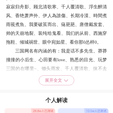
寂寂归舟影、顾北清歌寒、千人覆清歌、浮生醉清
风、香绝萧声外、伊人為誰傷、长期冷漠、時間煮
雨莪煮魚、我要破茧而出、蕏萉萉、唐僧戴发套、
帅的天崩地裂、装纯给鬼看、我们的从前、西施穿
拖鞋、倾城祸世、眼中宛如星、看你那0怂样0。
三国网名有内涵的有：我是话不多先生、莽莽
撞撞的小后生、心田要有love、熟悉的目光、玩梦
三国的在哪里~、锄头雨发、千人覆清歌、抹不去
的迷途、你不值得我再恨你、抓不住你的背影
展开全文
﹌、# 有一种爱叫至死不渝、想把一切爱都给你。
我的网名真帅、那一种痛，我怎么去形容、什么都
个人解读
不想说，不想说、输了你赢了全世界又如何、天空
落下一滴泪、旧回忆，太伤感、去悉数过往里的