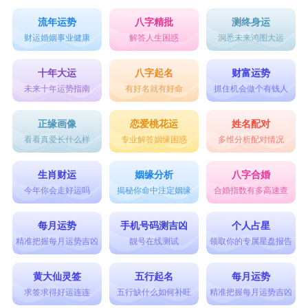
流年运势
八字精批
测终身运
财运婚姻事业健康
解答人生困惑
洞悉未来鸿图大运
十年大运
八字起名
财富运势
未来十年运势指南
有好名就有好命
抓住机会做个有钱人
正缘画像
恋爱桃花运
姓名配对
看看真爱长什么样
专业解答姻缘困惑
多维分析配对情况
生肖财运
姻缘分析
八字合婚
今年你会走好运吗
揭秘你命中注定姻缘
合婚指数有多高速查
每月运势
手机号码测吉凶
个人占星
精准把握每月运势吉凶
靓号在线测试
领取你的专属星盘报告
黄大仙灵签
五行起名
每月运势
求签求得好运连连
五行缺什么如何补旺
精准把握每月运势吉凶