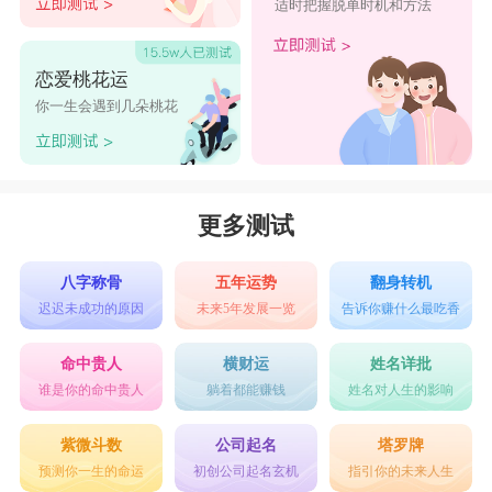
适时把握脱单时机和方法
恋爱桃花运
你一生会遇到几朵桃花
更多测试
八字称骨
五年运势
翻身转机
迟迟未成功的原因
未来5年发展一览
告诉你赚什么最吃香
命中贵人
横财运
姓名详批
谁是你的命中贵人
躺着都能赚钱
姓名对人生的影响
紫微斗数
公司起名
塔罗牌
预测你一生的命运
初创公司起名玄机
指引你的未来人生