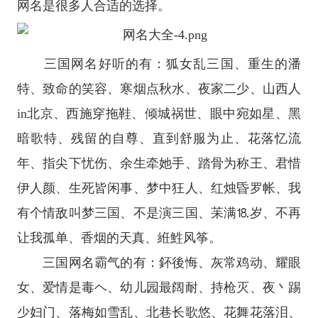
网名是很多人合适的选择。
三国网名好听的有：狐女乱三国、重生的潘
特、致命的笑容、寒烟点秋水、夜家二少、山西人
in北京、西施穿拖鞋、倾城祸世、眼中宛如星、黑
暗歌特、残留的自尊、直到舒服为止、花落忆流
年、指尖下忧伤、余生牵她手、踏骨为称王、君惜
伊人颜、生死皆闲事、梦中狂人、红烛昏罗帐、我
有个情敌叫梦三国、不是演三国、苿满⒙岁、不再
让我孤单、香烟的天真、絍鮏风筝。
三国网名霸气的有：鈈後悔、灰常鸡动、耀眼
女、爱情是毒ヘ、幼儿园最阔耐、持枪灭、夜丶踢
少妇门、落梅如雪乱、北巷长歌悠、花舞花落泪、