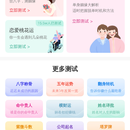
合八字，测姻缘
单身姻缘大解析
适时把握脱单时机和方法
恋爱桃花运
你一生会遇到几朵桃花
更多测试
八字称骨
五年运势
翻身转机
迟迟未成功的原因
未来5年发展一览
告诉你赚什么最吃香
命中贵人
横财运
姓名详批
谁是你的命中贵人
躺着都能赚钱
姓名对人生的影响
紫微斗数
公司起名
塔罗牌