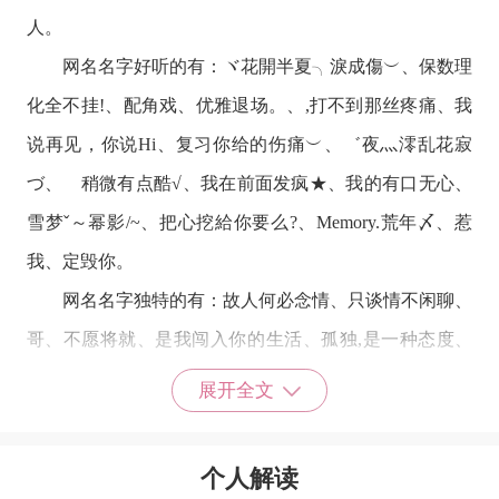
人。
网名名字好听的有：ヾ花開半夏╮淚成傷︶、保数理
化全不挂!、配角戏、优雅退场。、,打不到那丝疼痛、我
说再见，你说Hi、复习你给的伤痛︶、゛夜灬澪乱花寂
づ、 稍微有点酷√、我在前面发疯★、我的有口无心、
雪梦ˇ～幂影/~、把心挖給你要么?、Memory.荒年〆、惹
我、定毁你。
网名名字独特的有：故人何必念情、只谈情不闲聊、
哥、不愿将就、是我闯入你的生活、孤独,是一种态度、
最深的爱/最沉默、没感情就绝交吧。 、没心没肺的我很
展开全文
累、乱世杀手、宁无拥人、你独揽我、奇迹少年、温柔一
只鬼、需索欲望、爱情,我戒了、人海一粒渣@、滚开我
个人解读
要变身了。