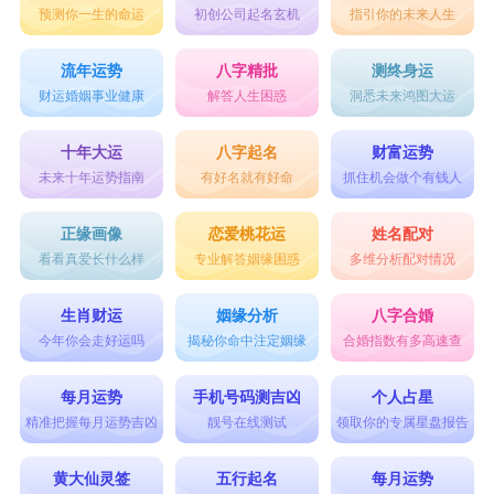
预测你一生的命运
初创公司起名玄机
指引你的未来人生
流年运势
八字精批
测终身运
财运婚姻事业健康
解答人生困惑
洞悉未来鸿图大运
十年大运
八字起名
财富运势
未来十年运势指南
有好名就有好命
抓住机会做个有钱人
正缘画像
恋爱桃花运
姓名配对
看看真爱长什么样
专业解答姻缘困惑
多维分析配对情况
生肖财运
姻缘分析
八字合婚
今年你会走好运吗
揭秘你命中注定姻缘
合婚指数有多高速查
每月运势
手机号码测吉凶
个人占星
精准把握每月运势吉凶
靓号在线测试
领取你的专属星盘报告
黄大仙灵签
五行起名
每月运势