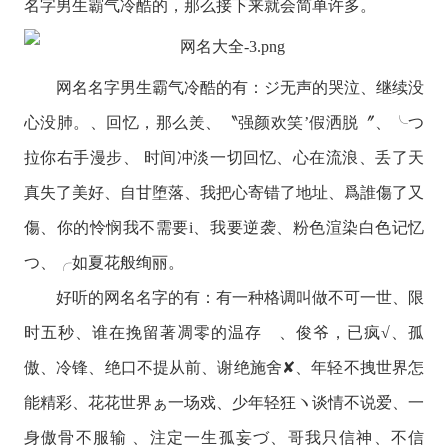
名字男生霸气冷酷的，那么接下来就会简单许多。
网名名字男生霸气冷酷的有：ジ无声的哭泣、继续没
心没肺。、回忆，那么羙、〝强颜欢笑’假洒脱〞、╰つ
拉你右手漫步、 时间冲淡一切回忆、心在流浪、丢了天
真失了美好、自甘堕落、我把心寄错了地址、爲誰傷了又
傷、你的怜悯我不需要i、我要逆袭、粉色渲染白色记忆
つ、╭如夏花般绚丽。
好听的网名名字的有：有一种格调叫做不可一世、限
时五秒、谁在挽留著凋零的温存ゞ、俊爷，已疯√、孤
傲、冷锋、绝口不提从前、谢绝施舍✘、年轻不拽世界怎
能精彩、花花世界ぁ一场戏、少年轻狂ヽ谈情不说爱、一
身傲骨不服输 、注定一生孤妄づ、哥我只信神、不信