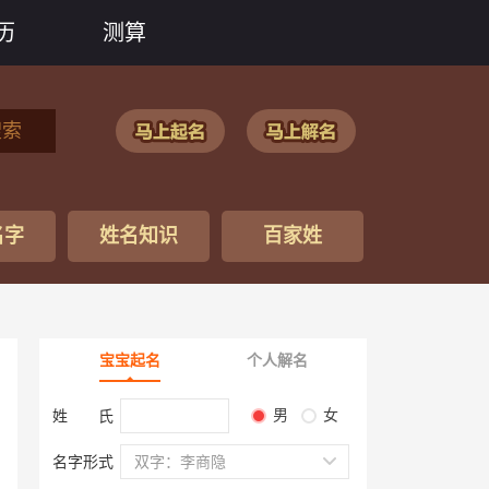
历
测算
搜索
名字
姓名知识
百家姓
宝宝起名
个人解名
男
女
姓 氏
名字形式
双字：李商隐