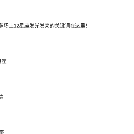
职场上12星座发光发亮的关键词在这里！
星座
情
座