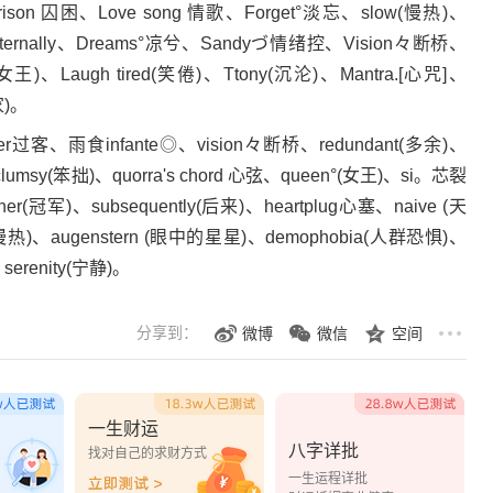
ison 囚困、Love song 情歌、Forget°淡忘、slow(慢热)、
Eternally、Dreams°凉兮、Sandyづ情绪控、Vision々断桥、
女王)、Laugh tired(笑倦)、Ttony(沉沦)、Mantra.[心咒]、
家)。
ler过客、雨食infante◎、vision々断桥、redundant(多余)、
clumsy(笨拙)、quorra's chord 心弦、queen°(女王)、si。芯裂
nner(冠军)、subsequently(后来)、heartplug心塞、naive (天
w(慢热)、augenstern (眼中的星星)、demophobia(人群恐惧)、
serenity(宁静)。
分享到：
微博
微信
空间
一生财运
八字详批
？
找对自己的求财方式
一生运程详批