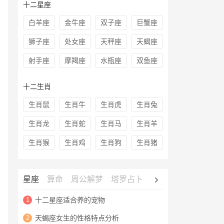
十二星座
白羊座
金牛座
双子座
巨蟹座
狮子座
处女座
天秤座
天蝎座
射手座
摩羯座
水瓶座
双鱼座
十二生肖
生肖鼠
生肖牛
生肖虎
生肖兔
生肖龙
生肖蛇
生肖马
生肖羊
生肖猴
生肖鸡
生肖狗
生肖猪
星座
算命
周公解梦
塔罗占卜
心理测试
老黄历
1
十二星座适合养的宠物
2
天蝎座女生的性格特点分析