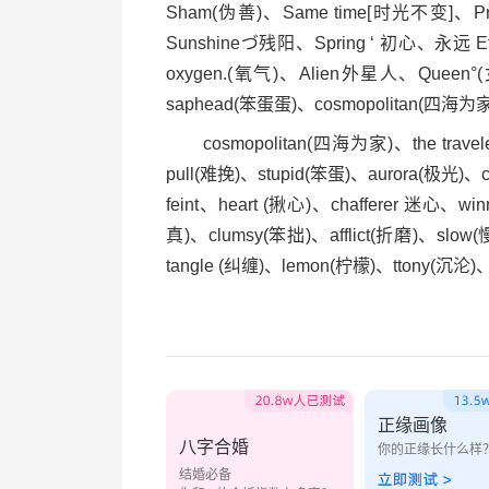
Sham(伪善)、Same time[时光不变]、Pr
Sunshineづ残阳、Spring ‘ 初心、永远 
oxygen.(氧气)、Alien外星人、Queen°(
saphead(笨蛋蛋)、cosmopolitan(四海为
cosmopolitan(四海为家)、the trave
pull(难挽)、stupid(笨蛋)、aurora(极光)、
feint、heart (揪心)、chafferer 迷心、wi
真)、clumsy(笨拙)、afflict(折磨)、slo
tangle (纠缠)、lemon(柠檬)、ttony(沉沦)、
正缘画像
八字合婚
你的正缘长什么样
结婚必备