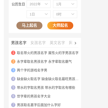
公历生日
2022年
1月
1日
0时
马上起名
大师起名
男孩名字
女孩名字
英文名字
网名大全
公司名字
1
取名带火的男孩名字 属性火的字男孩名字
2
永字辈取名男孩名字 永字辈取名霸气
3
两个字的游戏名字男
4
缺金缺火取名字 缺金缺火取名最旺男孩名字
5
带水的字取名男孩 带水的字取名有哪些
6
世字辈的男孩名字大全
7
男孩取名嘉字后面加什么字好