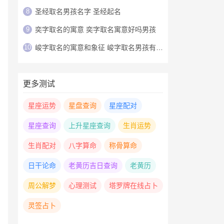
8
圣经取名男孩名字 圣经起名
9
奕字取名的寓意 奕字取名寓意好吗男孩
10
峻字取名的寓意和象征 峻字取名男孩有寓意
更多测试
星座运势
星盘查询
星座配对
星座查询
上升星座查询
生肖运势
生肖配对
八字算命
称骨算命
日干论命
老黄历吉日查询
老黄历
周公解梦
心理测试
塔罗牌在线占卜
灵签占卜