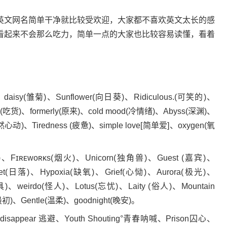
文网名简单干净就比较受欢迎，大家都不喜欢英文太长的感
看起来不会那么吃力，简单一点的大家也比较容易读懂，看着
(雏菊)、Sunflower(向日葵)、Ridiculous.(可笑的)、
d(吃货)、formerly(原来)、cold mood(冷情绪)、Abyss(深渊)、
然心动)、Tiredness (疲惫)、simple love[简单爱]、oxygen(氧
ᴇᴡᴏʀᴋs(烟火)、Unicorn(独角兽)、Guest (嘉宾)、
et(日落)、Hypoxia(缺氧)、Grief(心恸)、Aurora(极光)、
)、weirdo(怪人)、Lotus(忘忧)、Laity (俗人)、Mountain
最初)、Gentle(温柔)、goodnight(晚安)。
ppear 逃避、Youth Shouting°青春呐喊、Prison囚心、