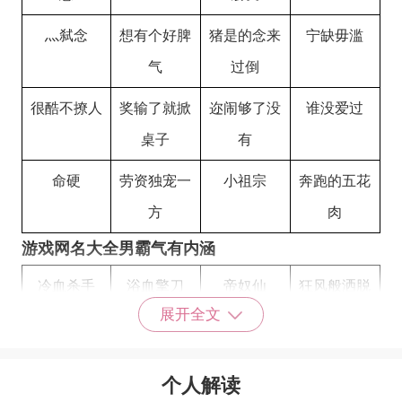
灬弑念
想有个好脾
猪是的念来
宁缺毋滥
气
过倒
很酷不撩人
奖输了就掀
迩闹够了没
谁没爱过
桌子
有
命硬
劳资独宠一
小祖宗
奔跑的五花
方
肉
游戏网名大全男霸气有内涵
冷血杀手
浴血擎刀
帝奴仙
狂风般洒脱
展开全文
专一的男人
场控男帝
上分大魔王
長槍戰八方
王与冠
烟雨洛神
战天弑神
纵横情场
个人解读