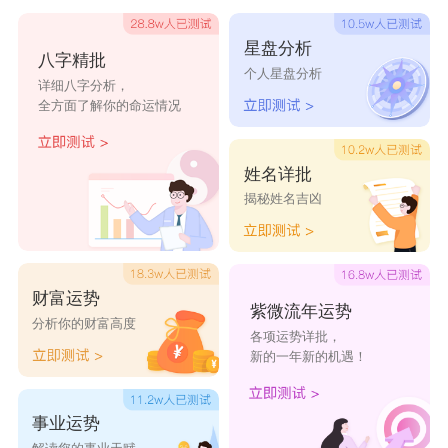
不懂感情狗
笑醉生梦
命里缺個你
拜佛的猪
星盘分析
时光盗贼
带刀爷们儿
夏风如歌
只为你疯颠
八字精批
个人星盘分析
详细八字分析，
捣蛋代言人
残殇
以战独尊
怒狙之神
全方面了解你的命运情况
帝王傲世
非黑即白
心动是邪念
不拽怎么赢
姓名详批
世界
揭秘姓名吉凶
财富运势
紫微流年运势
分析你的财富高度
各项运势详批，
新的一年新的机遇！
事业运势