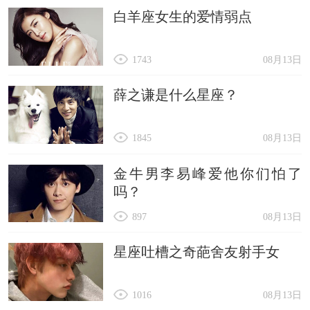
白羊座女生的爱情弱点
1743
08月13日
薛之谦是什么星座？
1845
08月13日
金牛男李易峰爱他你们怕了
吗？
897
08月13日
星座吐槽之奇葩舍友射手女
1016
08月13日