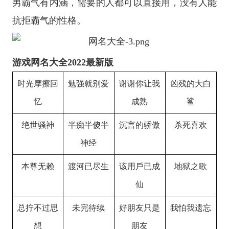
男霸气有内涵，需要的人都可以直接用，没有人能
抗拒霸气的性格。
游戏网名大全2022最新版
时光摩擦回
勉强就别爱
谢谢你让我
凶残的大白
忆
成熟
鲨
绝世骚神
半痴半傻半
沉言的骄傲
杀死喜欢
神经
本尊无赖
渡河已尽生
该用戶已成
地狱之歌
仙
总拧不过思
未完待续
好朋友只是
我怕我遗忘
想
朋友