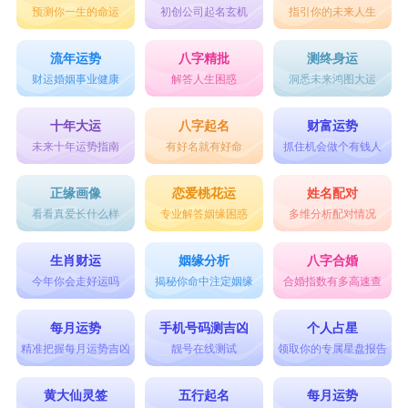
预测你一生的命运
初创公司起名玄机
指引你的未来人生
流年运势
八字精批
测终身运
财运婚姻事业健康
解答人生困惑
洞悉未来鸿图大运
十年大运
八字起名
财富运势
未来十年运势指南
有好名就有好命
抓住机会做个有钱人
正缘画像
恋爱桃花运
姓名配对
看看真爱长什么样
专业解答姻缘困惑
多维分析配对情况
生肖财运
姻缘分析
八字合婚
今年你会走好运吗
揭秘你命中注定姻缘
合婚指数有多高速查
每月运势
手机号码测吉凶
个人占星
精准把握每月运势吉凶
靓号在线测试
领取你的专属星盘报告
黄大仙灵签
五行起名
每月运势