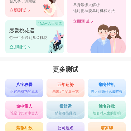
合八字，测姻缘
单身姻缘大解析
适时把握脱单时机和方法
恋爱桃花运
你一生会遇到几朵桃花
更多测试
八字称骨
五年运势
翻身转机
迟迟未成功的原因
未来5年发展一览
告诉你赚什么最吃香
命中贵人
横财运
姓名详批
谁是你的命中贵人
躺着都能赚钱
姓名对人生的影响
紫微斗数
公司起名
塔罗牌