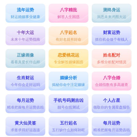
曼安
流年运势
八字精批
测终身运
桃鸢
财运婚姻事业健康
解答人生困惑
洞悉未来鸿图大运
安夏
十年大运
八字起名
财富运势
谐音梗的网名：
未来十年运势指南
有好名就有好命
抓住机会做个有钱人
1、王哪跑、杨巅峰、皮蛋瘦肉周、顺手牵
正缘画像
恋爱桃花运
姓名配对
杨、一个达不刘、仙女不讲李、一只小松许。
看看真爱长什么样
专业解答姻缘困惑
多维分析配对情况
2、巧克力张张包、欲输临疯、小基炖蘑菇、
生肖财运
姻缘分析
八字合婚
护花屎者、八九不离石、糖炒小板黎。
今年你会走好运吗
揭秘你命中注定姻缘
合婚指数有多高速查
3、欧尼蒋、墓中无人、有李说不清、给糖就
每月运势
手机号码测吉凶
个人占星
不闹、你的南仁、姜子牙疼、森林里的蓝精灵。
精准把握每月运势吉凶
靓号在线测试
领取你的专属星盘报告
4、贫道从来不吃素、只沾花不惹草、严焗开
黄大仙灵签
五行起名
每月运势
心果、火葬场里一朵花、取月色二两、一只何包
求签求得好运连连
五行缺什么如何补旺
精准把握每月运势吉凶
蛋、于泥啵啵茶。