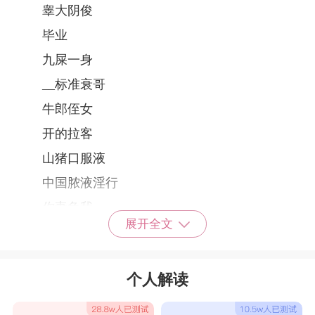
睾大阴俊
毕业
九屎一身
__标准衰哥
牛郎侄女
开的拉客
山猪口服液
中国脓液淫行
你妻负我
展开全文
剑笑
爸比娃娃
个人解读
花花公纸
顺我者娼