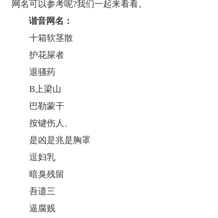
网名可以参考呢?我们一起来看看。
谐音网名：
十箱软茎散
护花屎者
退骚药
B上梁山
巴勒蒙干
按键伤人、
是凶是兆是胸罩
逗妇乳
暗臭残留
吾遗三
逼腐贱