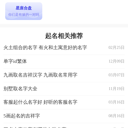
5、就宋脑白金、长了一脸美人痣、来颗刘刘
星座合盘
你们是有缘的一对吗
梅、邵壮不努力、兔牙萝莉、牛奶小布丁、孜然杨
肉串。
起名相关推荐
6、吴辣不欢、对方已关机、农夫山泉有点
火土组合的名字 有火和土寓意好的名字
田、一张葱油饼、蓝瘦香菇、眉有办法、伍林萌
02月25日
主。
单字id繁体
12月09日
7、沈么是快乐星球、酒酿小袁子、小李失信
九画取名吉祥汉字 九画取名常用字
03月07日
了、你妻负我、来治猩猩的你、系统出现故张、一
个小智张。
别墅取名字大全
11月19日
8、秋后算张、一本糊涂张、干饭不结张、不
客服起什么名字好 好听的客服名字
03月16日
许赖张、转张凭证、一个巴张拍不响、了如指张。
5画起名的吉祥字
08月16日
9、易如反张、开心消消乐、一碗胡辣汤、贾
心饼干、张鱼小丸子、吴糖可乐、一条美人余。