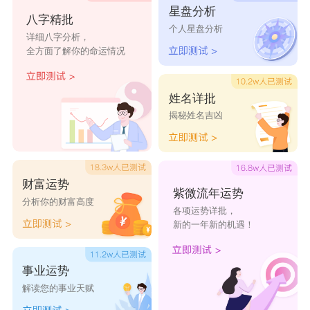
星盘分析
骑上扒下
八字精批
个人星盘分析
详细八字分析，
很有粪量的人
全方面了解你的命运情况
日裸衫吸
千鸡变
姓名详批
两禽相悦、
揭秘姓名吉凶
@剩蛋老人
衣服当关，万夫摸开
财富运势
紫微流年运势
分析你的财富高度
各项运势详批，
愿闻其翔
新的一年新的机遇！
屎来运赚
小辣娇
事业运势
解读您的事业天赋
来治猩猩的你