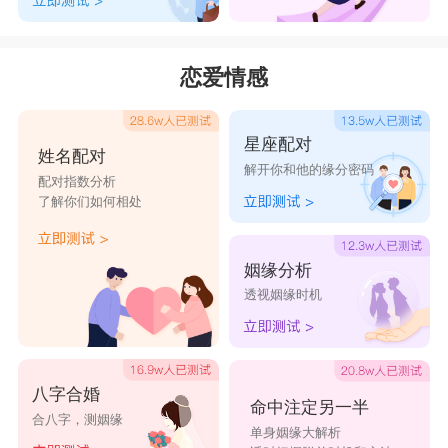
万能娇
丶欲输临疯
恋爱情感
贱死不救
丐中盖
星座配对
蛋无虚发
姓名配对
解开你和他的缘分密码
污师
配对指数分析
了解你们如何相处
屎上完家
腰精
姻缘分析
输女
透视姻缘时机
依霜
长卿
清欢
八字合婚
命中注定另一半
合八字，测姻缘
彼端
单身姻缘大解析