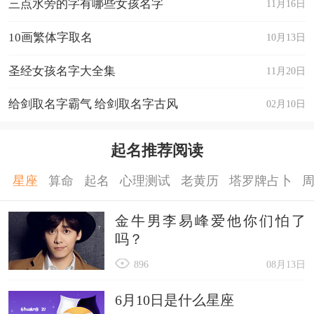
三点水旁的字有哪些女孩名字
11月16日
10、汪汪碎冰冰、可乐要贾冰、麻辣小龙夏、
10画繁体字取名
10月13日
等我一夏夏、夏死人了、张大脑袋的微笑、拂袖杨
圣经女孩名字大全集
11月20日
花雪。
给剑取名字霸气 给剑取名字古风
02月10日
起名推荐阅读
星座
算命
起名
心理测试
老黄历
塔罗牌占卜
金牛男李易峰爱他你们怕了
吗？
896
08月13日
6月10日是什么星座