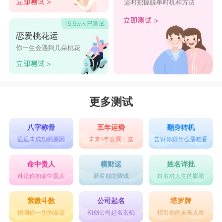
适时把握脱单时机和方法
北陌
迎天
恋爱桃花运
牵缕
你一生会遇到几朵桃花
余笙
西岭
晴栀
更多测试
清欢
语梦
八字称骨
五年运势
翻身转机
迟迟未成功的原因
未来5年发展一览
告诉你赚什么最吃香
暮光
晴栀
命中贵人
横财运
姓名详批
谁是你的命中贵人
躺着都能赚钱
姓名对人生的影响
初尘
青裁
紫微斗数
公司起名
塔罗牌
预测你一生的命运
初创公司起名玄机
指引你的未来人生
北辰